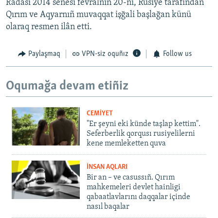
Radası 2014 senesi fevralniñ 20-ni, Rusiye tarafından
Qırım ve Aqyarnıñ muvaqqat işğali başlağan künü
olaraq resmen ilân etti.
Paylaşmaq
VPN-siz oquñız
Follow us
Oqumağa devam etiñiz
CEMİYET
"Er şeyni eki künde taşlap kettim".
Seferberlik qorqusı rusiyelilerni
kene memleketten quva
İNSAN AQLARI
Bir an – ve casussıñ. Qırım
mahkemeleri devlet hainligi
qabaatlavlarını daqqalar içinde
nasıl baqalar