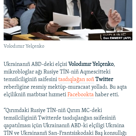
Русский
Українською
QOŞULIÑIZ!
Volodımır Yelçenko
Ukrainanıñ ABD-deki elçisi
Volodımır Yelçenko
,
RFE/RS bütün saytları
mikrobloglar ağı Rusiye TİN-niñ Aqmescitteki
temsilciliginiñ saifesini
tasdıqlağan soñ
Twitter
reberligine resmiy mektüp-muracaat yolladı. Bu aqta
elçilikniñ matbtsat hızmeti
Facebookta
haber etti.
“Qırımdaki Rusiye TİN-niñ Qırım MC-deki
temsilciliginiñ Twitterde tasdıqlanğan saifesiniñ
qapatılması içün Ukrainanıñ ABD-ki elçiligi Ukraina
TİN ve Ukrainanıñ San-Frantsiskodaki Baş konsullığı