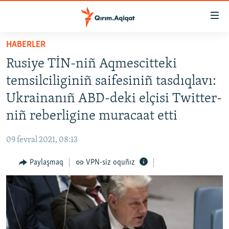
Link
açıqlığı
Esas
HABERLER
mündericege
HABERLER
Rusiye TİN-niñ Aqmescitteki
qaytmaq
SİYASET
Baş
temsilciliginiñ saifesiniñ tasdıqlavı:
İQTİSADİYAT
navigatsiyağa
Ukrainanıñ ABD-deki elçisi Twitter-
qaytmaq
CEMİYET
niñ reberligine muracaat etti
Qıdıruvğa
MEDENİYET
qaytmaq
09 fevral 2021, 08:13
İNSAN AQLARI
Paylaşmaq
VPN-siz oquñız
VİDEO
SÜRET
BLOGLAR
FİKİR