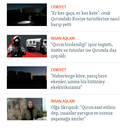
CEMİYET
"Er kes qaça, er kes kete": cenk
Qırımdaki Rusiye turistlerine nasıl
barıp yetti
İNSAN AQLARI
"Qırım birdemligi" işini toqtattı,
tintüv ve tutuvlar ise Qırımda daa
çoq oldı
CEMİYET
"Haberlerge köre, yarıq bere
ekenler, amma biz bütünley
ekektriksizmiz"
İNSAN AQLARI
Olğa Skrıpnık: "Qırım azat etilsin
dep, insanlar yarıqsız ve suvsuz
yaşamağa azırlar"