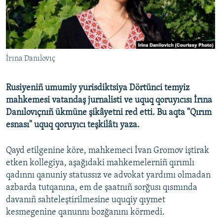
Русский
Українською
İrına Danılovıç
QOŞULIÑIZ!
Rusiyeniñ umumiy yurisdiktsiya Dörtünci temyiz
mahkemesi vatandaş jurnalisti ve uquq qoruyıcısı İrına
RFE/RS bütün saytları
Danılovıçnıñ ükmüne şikâyetni red etti. Bu aqta "Qırım
esnası" uquq qoruyıcı teşkilâtı yaza.
Qayd etilgenine köre, mahkemeci İvan Gromov iştirak
etken kollegiya, aşağıdaki mahkemelerniñ qırımlı
qadınnı qanuniy statussız ve advokat yardımı olmadan
azbarda tutqanına, em de şaatnıñ sorğusı qısmında
davanıñ sahteleştirilmesine uquqiy qıymet
kesmegenine qanunnı bozğanını körmedi.