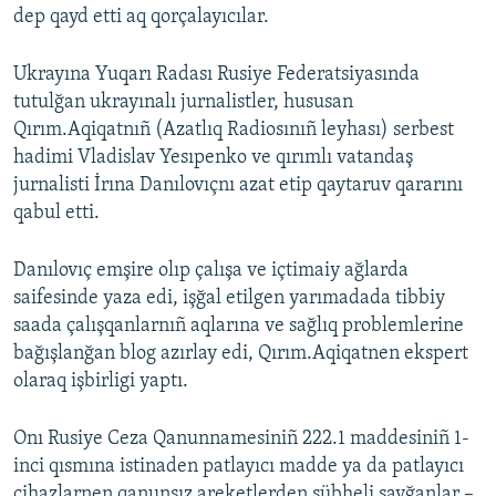
dep qayd etti aq qorçalayıcılar.
Ukrayına Yuqarı Radası Rusiye Federatsiyasında
tutulğan ukrayınalı jurnalistler, hususan
Qırım.Aqiqatnıñ (Azatlıq Radiosınıñ leyhası) serbest
hadimi Vladislav Yesıpenko ve qırımlı vatandaş
jurnalisti İrına Danılovıçnı azat etip qaytaruv qararını
qabul etti.
Danılovıç emşire olıp çalışa ve içtimaiy ağlarda
saifesinde yaza edi, işğal etilgen yarımadada tibbiy
saada çalışqanlarnıñ aqlarına ve sağlıq problemlerine
bağışlanğan blog azırlay edi, Qırım.Aqiqatnen ekspert
olaraq işbirligi yaptı.
Onı Rusiye Ceza Qanunnamesiniñ 222.1 maddesiniñ 1-
inci qısmına istinaden patlayıcı madde ya da patlayıcı
cihazlarnen qanunsız areketlerden şübheli sayğanlar –