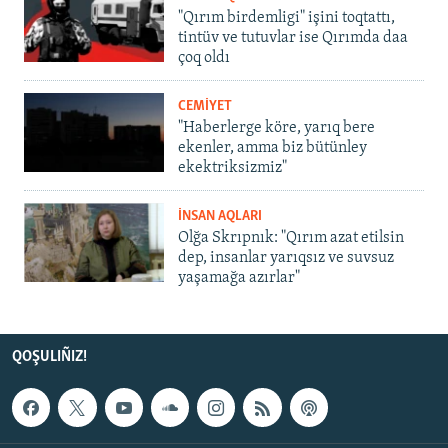
"Qırım birdemligi" işini toqtattı,
tintüv ve tutuvlar ise Qırımda daa
çoq oldı
CEMİYET
"Haberlerge köre, yarıq bere
ekenler, amma biz bütünley
ekektriksizmiz"
İNSAN AQLARI
Olğa Skrıpnık: "Qırım azat etilsin
dep, insanlar yarıqsız ve suvsuz
yaşamağa azırlar"
QOŞULIÑIZ!