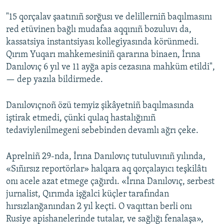
"15 qorçalav şaatınıñ sorğusı ve delillerniñ baqılmasını
red etüvinen bağlı mudafaa aqqınıñ bozuluvı da,
kassatsiya instantsiyası kollegiyasında körünmedi.
Qırım Yuqarı mahkemesiniñ qararına binaen, İrına
Danılovıç 6 yıl ve 11 ayğa apis cezasına mahküm etildi",
— dep yazıla bildirmede.
Danılovıçnoñ özü temyiz şikâyetniñ baqılmasında
iştirak etmedi, çünki qulaq hastalığınıñ
tedaviylenilmegeni sebebinden devamlı ağrı çeke.
Aprelniñ 29-nda, İrına Danılovıç tutuluvınıñ yılında,
«Sıñırsız reportörlar» halqara aq qorçalayıcı teşkilâtı
onı acele azat etmege çağırdı. «İrına Danılovıç, serbest
jurnalist, Qırımda işğalci küçler tarafından
hırsızlanğanından 2 yıl keçti. O vaqıttan berli onı
Rusiye apishanelerinde tutalar, ve sağlığı fenalaşa»,