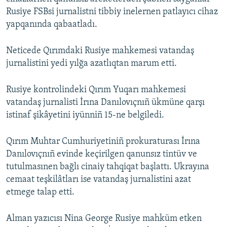
Rusiye FSBsi jurnalistni tibbiy inelernen patlayıcı cihaz
yapqanında qabaatladı.
Neticede Qırımdaki Rusiye mahkemesi vatandaş
jurnalistini yedi yılğa azatlıqtan marum etti.
Rusiye kontrolindeki Qırım Yuqarı mahkemesi
vatandaş jurnalisti İrına Danılovıçnıñ ükmüne qarşı
istinaf şikâyetini iyünniñ 15-ne belgiledi.
Qırım Muhtar Cumhuriyetiniñ prokuraturası İrına
Danılovıçnıñ evinde keçirilgen qanunsız tintüv ve
tutulmasınen bağlı cinaiy tahqiqat başlattı. Ukrayına
cemaat teşkilâtları ise vatandaş jurnalistini azat
etmege talap etti.
Alman yazıcısı Nina George Rusiye mahküm etken