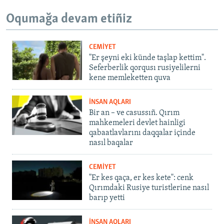
Oqumağa devam etiñiz
CEMİYET
"Er şeyni eki künde taşlap kettim".
Seferberlik qorqusı rusiyelilerni
kene memleketten quva
İNSAN AQLARI
Bir an – ve casussıñ. Qırım
mahkemeleri devlet hainligi
qabaatlavlarını daqqalar içinde
nasıl baqalar
CEMİYET
"Er kes qaça, er kes kete": cenk
Qırımdaki Rusiye turistlerine nasıl
barıp yetti
İNSAN AQLARI