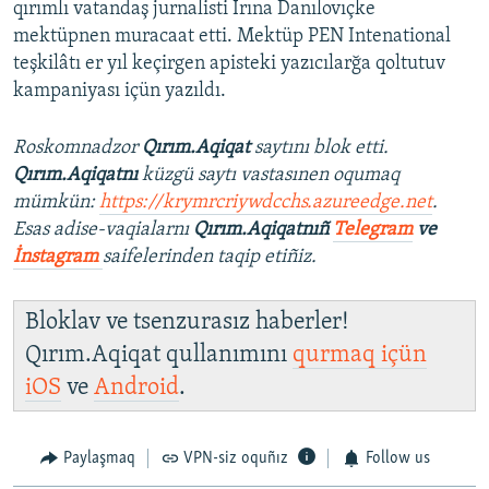
qırımlı vatandaş jurnalisti İrına Danılovıçke
mektüpnen muracaat etti. Mektüp PEN Intenational
teşkilâtı er yıl keçirgen apisteki yazıcılarğa qoltutuv
kampaniyası içün yazıldı.
Roskomnadzor
Qırım.Aqiqat
saytını blok etti.
Qırım.Aqiqatnı
küzgü saytı vastasınen oqumaq
mümkün:
https://krymrcriywdcchs.azureedge.net
.
Esas adise-vaqialarnı
Qırım.Aqiqatnıñ
Telegram
ve
İnstagram
saifelerinden taqip etiñiz.
Bloklav ve tsenzurasız haberler!
Qırım.Aqiqat qullanımını
qurmaq içün
iOS
ve
Android
.
Paylaşmaq
VPN-siz oquñız
Follow us