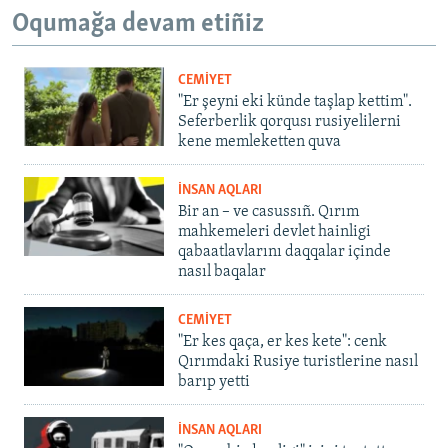
Oqumağa devam etiñiz
CEMİYET
"Er şeyni eki künde taşlap kettim".
Seferberlik qorqusı rusiyelilerni
kene memleketten quva
İNSAN AQLARI
Bir an – ve casussıñ. Qırım
mahkemeleri devlet hainligi
qabaatlavlarını daqqalar içinde
nasıl baqalar
CEMİYET
"Er kes qaça, er kes kete": cenk
Qırımdaki Rusiye turistlerine nasıl
barıp yetti
İNSAN AQLARI