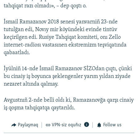
tahqiqat razı olmadı», – dep qoştı o.
İsmail Ramazanov 2018 senesi yanvarniñ 23-nde
tutulğan edi, Novıy mir köyündeki evinde tintüv
keçirilgen edi. Rusiye Tahqiqat komiteti, onı Zello
internet-radiosı vastasınen ekstremizm teşviqatında
qabaatladı.
İyülniñ 14-nde İsmail Ramazanov SİZOdan çıqtı, çünki
bu cinaiy iş boyunca şeklengenler yarım yıldan ziyade
nezaret altında qalmay.
Avgustnıñ 2-nde belli oldı ki, Ramazanovğa qarşı cinaiy
iş qoşma tahqiqatqa qaytarıldı.
Paylaşmaq
VPN-siz oquñız
Follow us