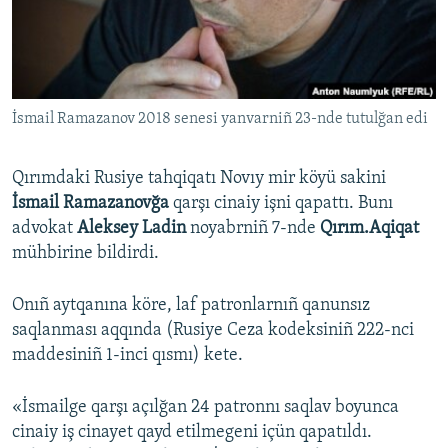
Русский
Українською
İsmail Ramazanov 2018 senesi yanvarniñ 23-nde tutulğan edi
QOŞULIÑIZ!
Qırımdaki Rusiye tahqiqatı Novıy mir köyü sakini
İsmail Ramazanovğa
qarşı cinaiy işni qapattı. Bunı
RFE/RS bütün saytları
advokat
Aleksey Ladin
noyabrniñ 7-nde
Qırım.Aqiqat
mühbirine bildirdi.
Onıñ aytqanına köre, laf patronlarnıñ qanunsız
saqlanması aqqında (Rusiye Ceza kodeksiniñ 222-nci
maddesiniñ 1-inci qısmı) kete.
«İsmailge qarşı açılğan 24 patronnı saqlav boyunca
cinaiy iş cinayet qayd etilmegeni içün qapatıldı.