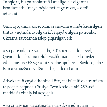
Tahqiqat, bu patronlarnıñ İsmailge ait olğanını
isbatlamadı. İmaye böyle neticege razı», – dedi
advokat.
Onıñ aytqanına köre, Ramazanovnıñ evinde keçirilgen
tintüv vaqtında tapılğan kibi qayd etilgen patronlar
Ukraina zavodında işlep çıqarılğan edi.
«Bu patronlar öz vaqtında, 2014 senesinden evel,
Qırımdaki Ukraina telükesizlik hızmetine ketirilgen
edi, soñra ise FSBge «miras olaraq» keçti. Böylece, olar
Ramazanovğa qoyulğan edi», – dedi Ladin.
Advokatnıñ qayd etkenine köre, mabüsniñ ekstremizm
teşviqatı aqqında (Rusiye Ceza kodeksiniñ 282-nci
maddesi) cinaiy işi açıq qala.
«Bu cinaiy işni qapatmağa rica etken edim, amma