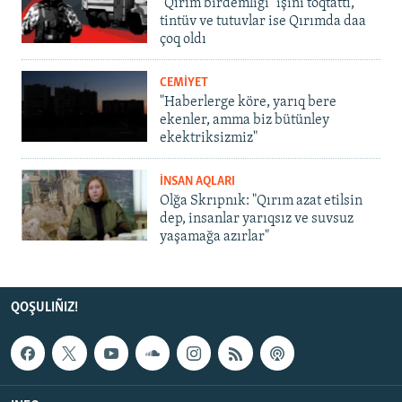
"Qırım birdemligi" işini toqtattı,
tintüv ve tutuvlar ise Qırımda daa
çoq oldı
CEMİYET
"Haberlerge köre, yarıq bere
ekenler, amma biz bütünley
ekektriksizmiz"
İNSAN AQLARI
Olğa Skrıpnık: "Qırım azat etilsin
dep, insanlar yarıqsız ve suvsuz
yaşamağa azırlar"
QOŞULIÑIZ!