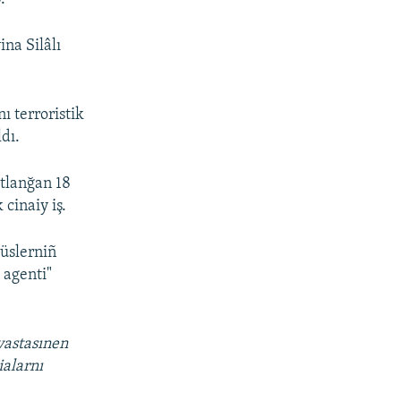
na Silâlı
.
 terroristik
dı.
tlanğan 18
cinaiy iş.
büslerniñ
 agenti"
vastasınen
ialarnı