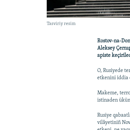
Tasviriy resim
Rostov-na-Don
Aleksey Çernışn
apiste keçiril
O, Rusiyede te
etkenini iddia 
Makeme, terror
istinaden üküm
Rusiye qabaatl
vilâyetiniñ No
etkeni, ne vaqı