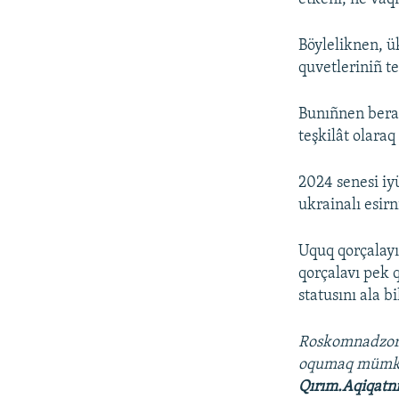
Böyleliknen, ü
quvetleriniñ t
Bunıñnen berab
teşkilât olara
2024 senesi i
ukrainalı esir
Uquq qorçalayıc
qorçalavı pek 
statusını ala bi
Roskomnadzo
oqumaq müm
Qırım.Aqiqatn