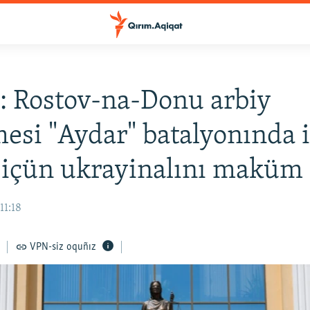
: Rostov-na-Donu arbiy
si "Aydar" batalyonında i
 içün ukrayinalını maküm 
11:18
VPN-siz oquñız