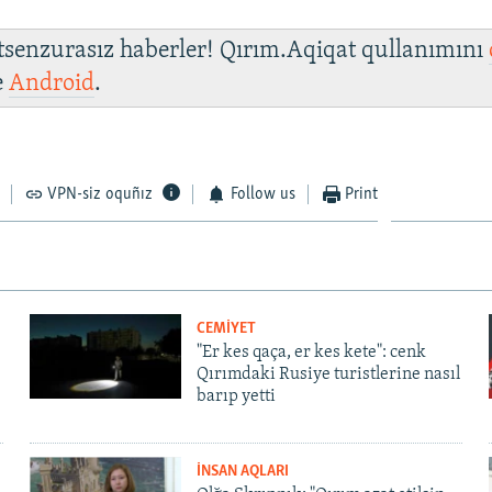
 tsenzurasız haberler! Qırım.Aqiqat qullanımını
e
Android
.
VPN-siz oquñız
Follow us
Print
CEMİYET
"Er kes qaça, er kes kete": cenk
Qırımdaki Rusiye turistlerine nasıl
barıp yetti
İNSAN AQLARI