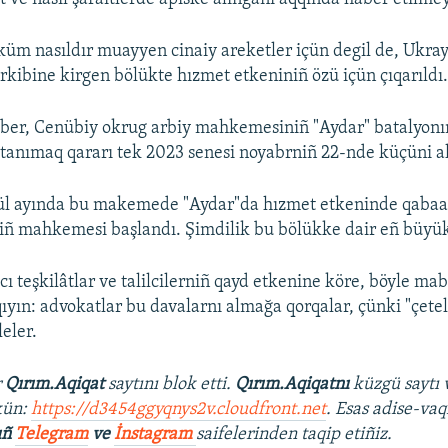
küm nasıldır muayyen cinaiy areketler içün degil de, Ukrayi
erkibine kirgen bölükte hızmet etkeniniñ özü içün çıqarıldı
er, Cenübiy okrug arbiy mahkemesiniñ "Aydar" batalyonını
q tanımaq qararı tek 2023 senesi noyabrniñ 22-nde küçüni al
yül ayında bu makemede "Aydar"da hızmet etkeninde qabaa
niñ mahkemesi başlandı. Şimdilik bu bölükke dair eñ büyük 
ı teşkilâtlar ve talilcilerniñ qayd etkenine köre, böyle ma
qıyın: advokatlar bu davalarnı almağa qorqalar, çünki "çetel
leler.
r
Qırım.Aqiqat
saytını blok etti.
Qırım.Aqiqatnı
küzgü saytı 
kün:
https://d3454ggyqnys2v.cloudfront.net
. Esas adise-vaq
ıñ
Telegram
ve
İnstagram
saifelerinden taqip etiñiz.