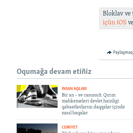
Bloklav ve
içün
iOS
v
Paylaşmaq
Oqumağa devam etiñiz
İNSAN AQLARI
Bir an – ve casussıñ. Qırım
mahkemeleri devlet hainligi
qabaatlavlarını daqqalar içinde
nasıl baqalar
CEMİYET