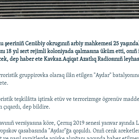
u şeeriniñ Cenübiy okrugınıñ arbiy mahkemesi 25 yaşındak
ı 18 yıl sert rejimli koloniyada qalmasına üküm etti, onıñ i
ecek, dep haber ete Kavkaz.Aqiqat Azatlıq Radiosınıñ leyhas
rroristik gruppirovka olaraq ilân etilgen "Aydar" batalyonı
ete.
istik teşkilâtta iştirak etüv ve terrorizmge ögrenüv madd
 çıqardı, dep bildire.
avınıñ versiyasına köre, Çernış 2019 senesi yanvar ayında
vopskov qasabasında "Aydar"ğa qoşuldı. Onıñ cenk areketler
t ve nasıl şaraitlerde apiske alınğanı aqqında haber etilmey