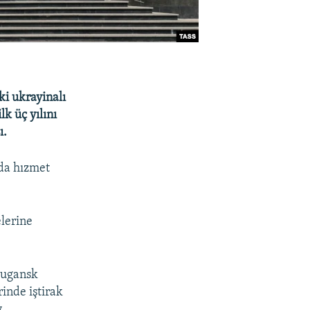
i ukrayinalı
lk üç yılını
ı.
nda hızmet
elerine
 Lugansk
inde iştirak
.