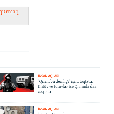
qurmaq
İNSAN AQLARI
"Qırım birdemligi" işini toqtattı,
tintüv ve tutuvlar ise Qırımda daa
çoq oldı
İNSAN AQLARI