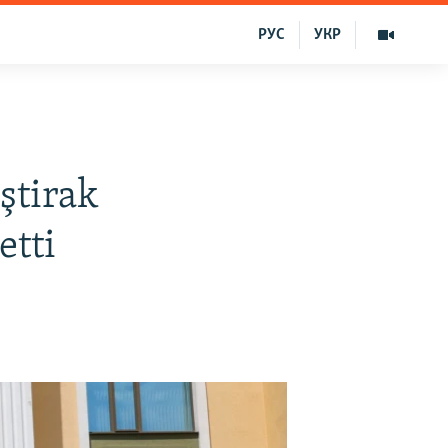
РУС
УКР
ştirak
etti