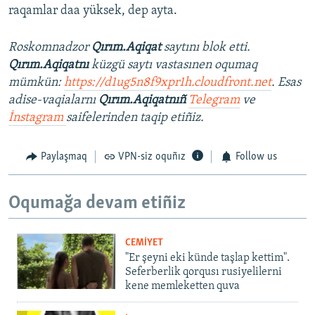
raqamlar daa yüksek, dep ayta.
Roskomnadzor
Qırım.Aqiqat
saytını blok etti.
Qırım.Aqiqatnı
küzgü saytı vastasınen oqumaq
mümkün:
https://d1ug5n8f9xpr1h.cloudfront.net
. Esas
adise-vaqialarnı
Qırım.Aqiqatnıñ
Telegram
ve
İnstagram
saifelerinden taqip etiñiz.
Paylaşmaq
VPN-siz oquñız
Follow us
Oqumağa devam etiñiz
CEMİYET
"Er şeyni eki künde taşlap kettim".
Seferberlik qorqusı rusiyelilerni
kene memleketten quva