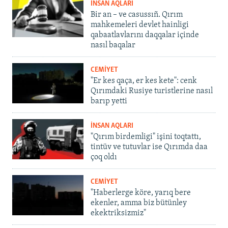
İNSAN AQLARI
Bir an – ve casussıñ. Qırım
mahkemeleri devlet hainligi
qabaatlavlarını daqqalar içinde
nasıl baqalar
CEMİYET
"Er kes qaça, er kes kete": cenk
Qırımdaki Rusiye turistlerine nasıl
barıp yetti
İNSAN AQLARI
"Qırım birdemligi" işini toqtattı,
tintüv ve tutuvlar ise Qırımda daa
çoq oldı
CEMİYET
"Haberlerge köre, yarıq bere
ekenler, amma biz bütünley
ekektriksizmiz"