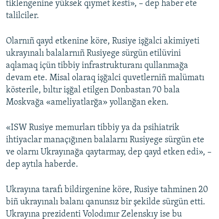
tiklengenine yüksek qıymet kesti», – dep haber ete
talilciler.
Olarnıñ qayd etkenine köre, Rusiye işğalci akimiyeti
ukrayınalı balalarnıñ Rusiyege sürgün etilüvini
aqlamaq içün tibbiy infrastrukturanı qullanmağa
devam ete. Misal olaraq işğalci quvetlerniñ malümatı
kösterile, bıltır işğal etilgen Donbastan 70 bala
Moskvağa «ameliyatlarğa» yollanğan eken.
«ISW Rusiye memurları tibbiy ya da psihiatrik
ihtiyaclar manaçığınen balalarnı Rusiyege sürgün ete
ve olarnı Ukrayınağa qaytarmay, dep qayd etken edi», –
dep aytıla haberde.
Ukrayına tarafı bildirgenine köre, Rusiye tahminen 20
biñ ukrayınalı balanı qanunsız bir şekilde sürgün etti.
Ukrayına prezidenti Volodımır Zelenskıy ise bu