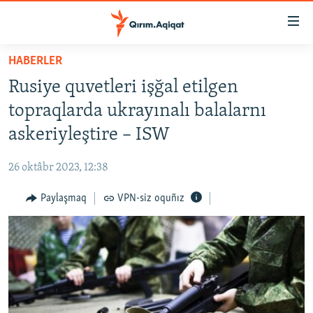
Link
açıqlığı
Esas
HABERLER
mündericege
HABERLER
Rusiye quvetleri işğal etilgen
qaytmaq
SİYASET
Baş
topraqlarda ukrayınalı balalarnı
İQTİSADİYAT
navigatsiyağa
askeriyleştire – ISW
qaytmaq
CEMİYET
Qıdıruvğa
26 oktâbr 2023, 12:38
MEDENİYET
qaytmaq
Paylaşmaq
VPN-siz oquñız
İNSAN AQLARI
VİDEO
SÜRET
BLOGLAR
FİKİR