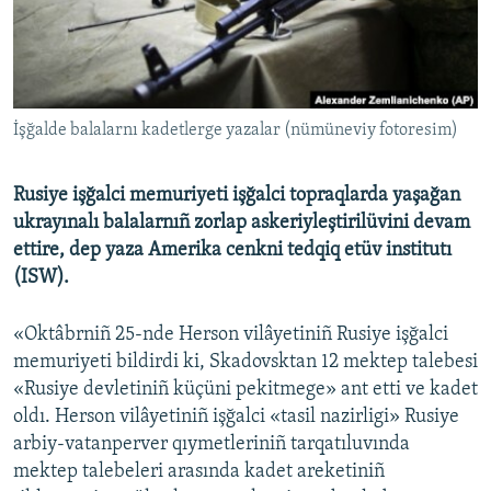
Русский
Українською
İşğalde balalarnı kadetlerge yazalar (nümüneviy fotoresim)
QOŞULIÑIZ!
Rusiye işğalci memuriyeti işğalci topraqlarda yaşağan
ukrayınalı balalarnıñ zorlap askeriyleştirilüvini devam
RFE/RS bütün saytları
ettire, dep yaza Amerika cenkni tedqiq etüv institutı
(ISW).
«Oktâbrniñ 25-nde Herson vilâyetiniñ Rusiye işğalci
memuriyeti bildirdi ki, Skadovsktan 12 mektep talebesi
«Rusiye devletiniñ küçüni pekitmege» ant etti ve kadet
oldı. Herson vilâyetiniñ işğalci «tasil nazirligi» Rusiye
arbiy-vatanperver qıymetleriniñ tarqatıluvında
mektep talebeleri arasında kadet areketiniñ