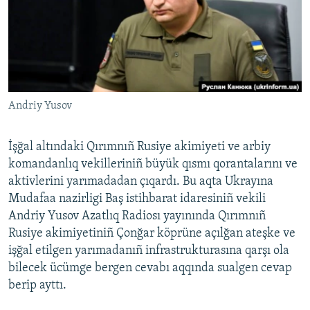
Русский
Українською
QOŞULIÑIZ!
Andriy Yusov
İşğal altındaki Qırımnıñ Rusiye akimiyeti ve arbiy
RFE/RS bütün saytları
komandanlıq vekilleriniñ büyük qısmı qorantalarını ve
aktivlerini yarımadadan çıqardı. Bu aqta Ukrayına
Mudafaa nazirligi Baş istihbarat idaresiniñ vekili
Andriy Yusov Azatlıq Radiosı yayınında Qırımnıñ
Rusiye akimiyetiniñ Çonğar köprüne açılğan ateşke ve
işğal etilgen yarımadanıñ infrastrukturasına qarşı ola
bilecek ücümge bergen cevabı aqqında sualgen cevap
berip ayttı.