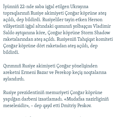
İyünniñ 22-nde saba işğal etilgen Ukrayına
topraqlarınıñ Rusiye akimiyeti Çonğar köprüne ateş
açıldı, dep bildirdi. Rusiyeliler tayin etken Herson
vilâyetiniñ işğal altındaki qısmınıñ yolbaşçısı Vladimir
Saldo aytqanına köre, Çonğar köprüne Storm Shadow
raketalarından ateş açıldı. Rusiyeniñ Tahqiqat komiteti
Çonğar köprüne dört raketadan ateş açıldı, dep
bildirdi.
Qırımnıñ Rusiye akimiyeti Çonğar yönelişinden
areketni Ermeni Bazar ve Perekop keçiş noqtalarına
aylandırdı.
Rusiye prezidentiniñ memuriyeti Çonğar köprüne
yapılğan darbeni izaatlamadı. «Mudafaa nazirliginiñ
meselesidir», – dep qayd etti Dmitriy Peskov.