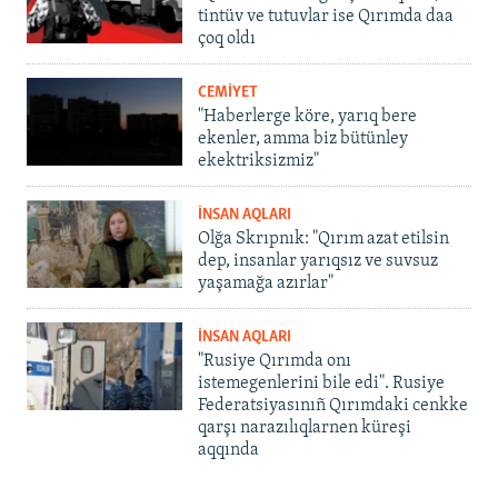
tintüv ve tutuvlar ise Qırımda daa
çoq oldı
CEMİYET
"Haberlerge köre, yarıq bere
ekenler, amma biz bütünley
ekektriksizmiz"
İNSAN AQLARI
Olğa Skrıpnık: "Qırım azat etilsin
dep, insanlar yarıqsız ve suvsuz
yaşamağa azırlar"
İNSAN AQLARI
"Rusiye Qırımda onı
istemegenlerini bile edi". Rusiye
Federatsiyasınıñ Qırımdaki cenkke
qarşı narazılıqlarnen küreşi
aqqında