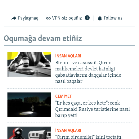
Paylaşmaq
VPN-siz oquñız
Follow us
Oqumağa devam etiñiz
İNSAN AQLARI
Bir an – ve casussıñ. Qırım
mahkemeleri devlet hainligi
qabaatlavlarını daqqalar içinde
nasıl baqalar
CEMİYET
"Er kes qaça, er kes kete": cenk
Qırımdaki Rusiye turistlerine nasıl
barıp yetti
İNSAN AQLARI
"Qırım birdemligi" işini toqtattı,