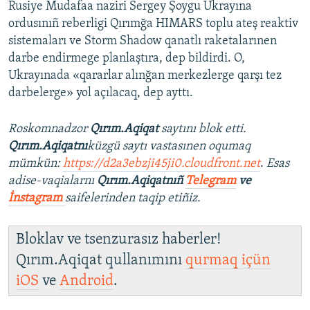
Rusiye Mudafaa naziri Sergey Şoygu Ukrayına
ordusınıñ reberligi Qırımğa HIMARS toplu ateş reaktiv
sistemaları ve Storm Shadow qanatlı raketalarınen
darbe endirmege planlaştıra, dep bildirdi. O,
Ukrayınada «qararlar alınğan merkezlerge qarşı tez
darbelerge» yol açılacaq, dep ayttı.
Roskomnadzor
Qırım.Aqiqat
saytını blok etti.
Qırım.Aqiqatnı
küzgü saytı vastasınen oqumaq
mümkün:
https://d2a3ebzji45ji0.cloudfront.net
.
Esas
adise-vaqialarnı
Qırım.Aqiqatnıñ
Telegram
ve
İnstagram
saifelerinden taqip etiñiz.
Bloklav ve tsenzurasız haberler!
Qırım.Aqiqat qullanımını
qurmaq içün
iOS
ve
Android
.