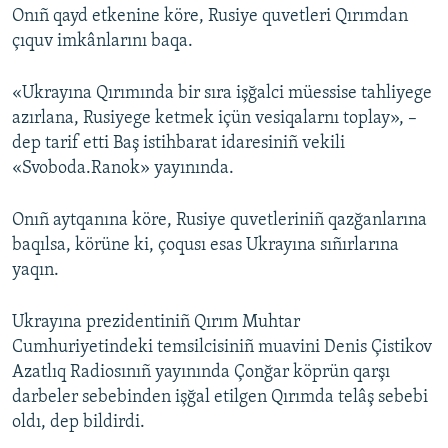
Onıñ qayd etkenine köre, Rusiye quvetleri Qırımdan
çıquv imkânlarını baqa.
«Ukrayına Qırımında bir sıra işğalci müessise tahliyege
azırlana, Rusiyege ketmek içün vesiqalarnı toplay», –
dep tarif etti Baş istihbarat idaresiniñ vekili
«Svoboda.Ranok» yayınında.
Onıñ aytqanına köre, Rusiye quvetleriniñ qazğanlarına
baqılsa, körüne ki, çoqusı esas Ukrayına sıñırlarına
yaqın.
Ukrayına prezidentiniñ Qırım Muhtar
Cumhuriyetindeki temsilcisiniñ muavini Denis Çistikov
Azatlıq Radiosınıñ yayınında Çonğar köprün qarşı
darbeler sebebinden işğal etilgen Qırımda telâş sebebi
oldı, dep bildirdi.