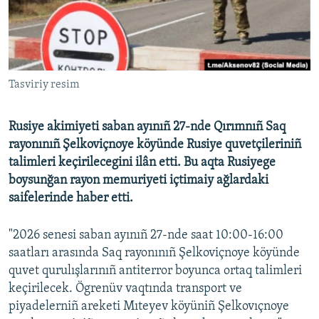
Русский
Українською
Tasviriy resim
QOŞULIÑIZ!
Rusiye akimiyeti saban ayınıñ 27-nde Qırımnıñ Saq
rayonınıñ Şelkoviçnoye köyünde Rusiye quvetçileriniñ
RFE/RS bütün saytları
talimleri keçirilecegini ilân etti. Bu aqta Rusiyege
boysunğan rayon memuriyeti içtimaiy ağlardaki
saifelerinde haber etti.
"2026 senesi saban ayınıñ 27-nde saat 10:00-16:00
saatları arasında Saq rayonınıñ Şelkoviçnoye köyünde
quvet qurulışlarınıñ antiterror boyunca ortaq talimleri
keçirilecek. Ögrenüv vaqtında transport ve
piyadelerniñ areketi Mıteyev köyüniñ Şelkovıçnoye