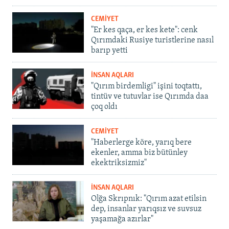
CEMİYET
"Er kes qaça, er kes kete": cenk
Qırımdaki Rusiye turistlerine nasıl
barıp yetti
İNSAN AQLARI
"Qırım birdemligi" işini toqtattı,
tintüv ve tutuvlar ise Qırımda daa
çoq oldı
CEMİYET
"Haberlerge köre, yarıq bere
ekenler, amma biz bütünley
ekektriksizmiz"
İNSAN AQLARI
Olğa Skrıpnık: "Qırım azat etilsin
dep, insanlar yarıqsız ve suvsuz
yaşamağa azırlar"