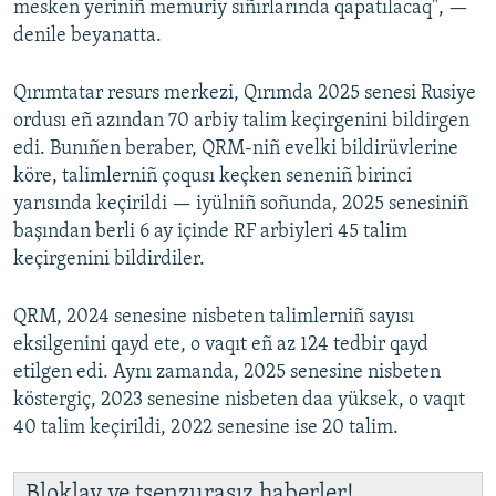
mesken yeriniñ memuriy sıñırlarında qapatılacaq", —
denile beyanatta.
Qırımtatar resurs merkezi, Qırımda 2025 senesi Rusiye
ordusı eñ azından 70 arbiy talim keçirgenini bildirgen
edi. Bunıñen beraber, QRM-niñ evelki bildirüvlerine
köre, talimlerniñ çoqusı keçken seneniñ birinci
yarısında keçirildi — iyülniñ soñunda, 2025 senesiniñ
başından berli 6 ay içinde RF arbiyleri 45 talim
keçirgenini bildirdiler.
QRM, 2024 senesine nisbeten talimlerniñ sayısı
eksilgenini qayd ete, o vaqıt eñ az 124 tedbir qayd
etilgen edi. Aynı zamanda, 2025 senesine nisbeten
köstergiç, 2023 senesine nisbeten daa yüksek, o vaqıt
40 talim keçirildi, 2022 senesine ise 20 talim.
Bloklav ve tsenzurasız haberler!