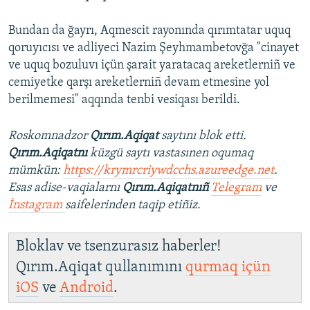
Bundan da ğayrı, Aqmescit rayonında qırımtatar uquq
qoruyıcısı ve adliyeci Nazim Şeyhmambetovğa "cinayet
ve uquq bozuluvı içün şarait yaratacaq areketlerniñ ve
cemiyetke qarşı areketlerniñ devam etmesine yol
berilmemesi" aqqında tenbi vesiqası berildi.
Roskomnadzor
Qırım.Aqiqat
saytını blok etti.
Qırım.Aqiqatnı
küzgü saytı vastasınen oqumaq
mümkün:
https://krymrcriywdcchs.azureedge.net
.
Esas adise-vaqialarnı
Qırım.Aqiqatnıñ
Telegram
ve
İnstagram
saifelerinden taqip etiñiz.
Bloklav ve tsenzurasız haberler!
Qırım.Aqiqat qullanımını
qurmaq içün
iOS
ve
Android
.