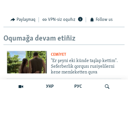
Paylaşmaq
VPN-siz oquñız
Follow us
Oqumağa devam etiñiz
CEMİYET
"Er şeyni eki künde taşlap kettim".
Seferberlik qorqusı rusiyelilerni
kene memleketten quva
İNSAN AQLARI
УКР
РУС
Bir an – ve casussıñ. Qırım
mahkemeleri devlet hainligi
qabaatlavlarını daqqalar içinde
nasıl baqalar
Qıdırmaq
CEMİYET