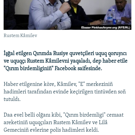
Русский
Українською
Rustem Kâmilev
QOŞULIÑIZ!
İşğal etilgen Qırımda Rusiye quvetçileri uquq qoruyıcı
ve uquqçı Rustem Kâmilevni yaqaladı, dep haber etile
RFE/RS bütün saytları
"Qırım birdemliginiñ" Facebook saifesinde.
Haber etilgenine köre, Kâmilev, "E" merkeziniñ
hadimleri tarafından evinde keçirilgen tintüvden soñ
tutuldı.
Daa evel belli olğanı kibi, "Qırım birdemligi" cemaat
areketiniñ uquqçıları Rustem Kâmilev ve Lilâ
Gemeciniñ evlerine polis hadimleri keldi.