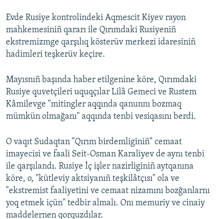
Evde Rusiye kontrolindeki Aqmescit Kiyev rayon
mahkemesiniñ qararı ile Qırımdaki Rusiyeniñ
ekstremizmge qarşılıq kösterüv merkezi idaresiniñ
hadimleri teşkerüv keçire.
Mayısnıñ başında haber etilgenine köre, Qırımdaki
Rusiye quvetçileri uquqçılar Lilâ Gemeci ve Rustem
Kâmilevge "mitingler aqqında qanunnı bozmaq
mümkün olmağanı" aqqında tenbi vesiqasını berdi.
O vaqıt Sudaqtan "Qırım birdemliginiñ" cemaat
imayecisi ve faali Seit-Osman Karaliyev de aynı tenbi
ile qarşılandı. Rusiye İç işler nazirliginiñ aytqanına
köre, o, "kütleviy aktsiyanıñ teşkilâtçısı" ola ve
"ekstremist faaliyetini ve cemaat nizamını bozğanlarnı
yoq etmek içün" tedbir almalı. Onı memuriy ve cinaiy
maddelernen qorquzdılar.