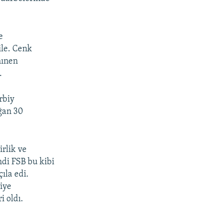
e
ile. Cenk
mınen
.
rbiy
ğan 30
irlik ve
mdi FSB bu kibi
ıla edi.
iye
i oldı.