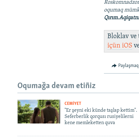
Roskomnadzo
oqumaq müm
Qırım.Aqiqatn
Bloklav ve
içün
iOS
v
Paylaşmaq
Oqumağa devam etiñiz
CEMİYET
"Er şeyni eki künde taşlap kettim".
Seferberlik qorqusı rusiyelilerni
kene memleketten quva