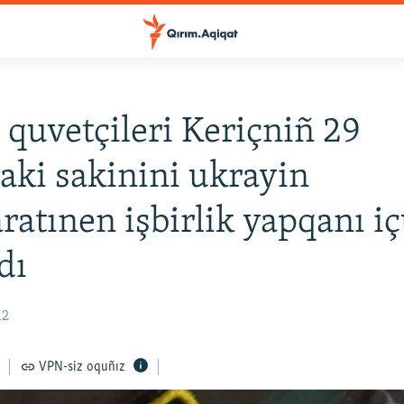
 quvetçileri Keriçniñ 29
aki sakinini ukrayin
aratınen işbirlik yapqanı i
dı
12
VPN-siz oquñız