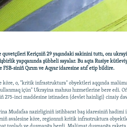
quvetçileri Keriçniñ 29 yaşındaki sakinini tuttı, onı ukray
 işbirlik yapqanında şübheli sayalar. Bu aqta Rusiye kütlevi
e FSB-siniñ Qırım ve Aqyar idaresine atıf etip bildire.
e köre, o, "kritik infrastruktura" obyektleri aqqında malüm
ullanmaq içün" Ukrayina mahsus hızmetlerine bere edi. Oñ
ñ 275-inci maddesine istinaden (devlet hainligi) cinaiy dava
ina Mudafaa nazirliginiñ istihbarat baş idaresiniñ hadimi i
niñ avalesine köre, regionnıñ kritik infrastruktura obyektle
at topladı ve duşmanğa berdi. Malümat duşmanğa raketa