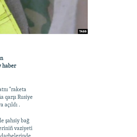
in
y haber
atnı "raketa
a qarşı Rusiye
 açıldı .
le şahsiy bağ
riniñ vaziyeti
 darbelerinde