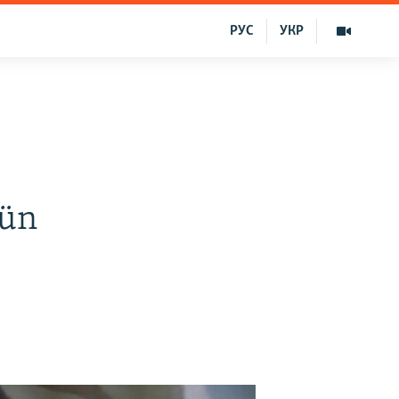
РУС
УКР
çün