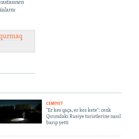
vastasınen
ialarnı
qurmaq
CEMİYET
"Er kes qaça, er kes kete": cenk
Qırımdaki Rusiye turistlerine nasıl
barıp yetti