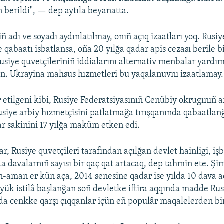
 berildi", — dep aytıla beyanatta.
ñ adı ve soyadı aydınlatılmay, onıñ açıq izaatları yoq. Rusiy
abaatı isbatlansa, oña 20 yılğa qadar apis cezası berile b
Rusiye quvetçileriniñ iddialarını alternativ menbalar yardı
n. Ukrayina mahsus hızmetleri bu yaqalanuvnı izaatlamay.
 etilgeni kibi, Rusiye Federatsiyasınıñ Cenübiy okrugınıñ a
iye arbiy hızmetçisini patlatmağa tırışqanında qabaatlan
r sakinini 17 yılğa maküm etken edi.
ar, Rusiye quvetçileri tarafından açılğan devlet hainligi, işb
da davalarnıñ sayısı bir qaç qat artacaq, dep tahmin ete. Şi
-aman er kün aça, 2014 senesine qadar ise yılda 10 dava aç
ük istilâ başlanğan soñ devletke iftira aqqında madde Rus
da cenkke qarşı çıqqanlar içün eñ populâr maqalelerden bir