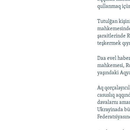
qullanmaq içün
Tutulğan kişini
mahkemesinde q
şaraitlerinde 
teşkermek qıyı
Daa evel haber
mahkemesi, Rus
yaşındaki Aqya
Aq qorçalayıcıl
casuslıq aqqın
davalarnı aman
Ukrayinada büy
Federatsiyasın