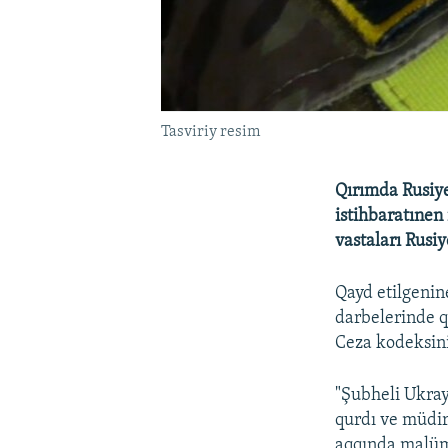
Tasviriy resim
Qırımda Rusiye 
istihbaratınen
vastaları Rusiy
Qayd etilgenin
darbelerinde q
Ceza kodeksini
"Şubheli Ukray
qurdı ve müdir
aqqında malüm