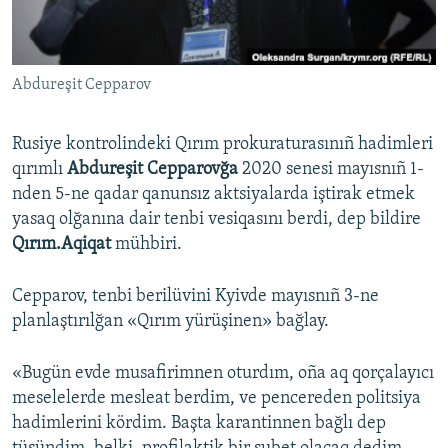
Русский
Українською
Abdureşit Cepparov
QOŞULIÑIZ!
Rusiye kontrolindeki Qırım prokuraturasınıñ hadimleri
qırımlı
Abdureşit Cepparovğa
2020 senesi mayısnıñ 1-
nden 5-ne qadar qanunsız aktsiyalarda iştirak etmek
RFE/RS bütün saytları
yasaq olğanına dair tenbi vesiqasını berdi, dep bildire
Qırım.Aqiqat
mühbiri.
Cepparov, tenbi berilüvini Kyivde mayısnıñ 3-ne
planlaştırılğan «Qırım yürüşinen» bağlay.
«Bugün evde musafirimnen oturdım, oña aq qorçalayıcı
meselelerde mesleat berdim, ve pencereden politsiya
hadimlerini kördim. Başta karantinnen bağlı dep