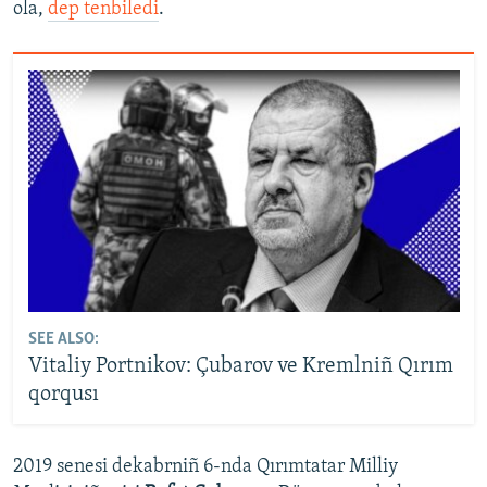
ola,
dep tenbiledi
.
SEE ALSO:
Vitaliy Portnikov: Çubarov ve Kremlniñ Qırım
qorqusı
2019 senesi dekabrniñ 6-nda Qırımtatar Milliy