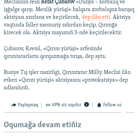
Meclisiniñ reisi
Refat Çubarov
«Dünya – zorbalıq ve
işğalge qarşı. Menlik yürüşi» halqara zorbalıqsız barışıq
aktsiyası azırlana ve keçirilecek,
dep ilân etti
. Aktsiya
vaqtında faller memuriy sıñırdan keçip, Qırımğa
kirecek ola. Aktsiya mayısnıñ 3-nde keçirilecektir.
Çubarov, Kreml, «Qırım yürüşi» arfesinde
qırımtatarlarnı qorquzmağa tırışa, dep ayta.
Rusiye Tış işler nazirligi, Qırımtatar Milliy Meclisi ilân
etken «Qırım yürüşi» aktsiyasını «provokatsiya» dep
adlandırdı.
Paylaşmaq
VPN-siz oquñız
Follow us
Oqumağa devam etiñiz