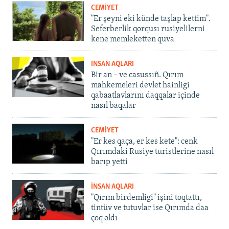
CEMİYET
"Er şeyni eki künde taşlap kettim".
Seferberlik qorqusı rusiyelilerni
kene memleketten quva
İNSAN AQLARI
Bir an – ve casussıñ. Qırım
mahkemeleri devlet hainligi
qabaatlavlarını daqqalar içinde
nasıl baqalar
CEMİYET
"Er kes qaça, er kes kete": cenk
Qırımdaki Rusiye turistlerine nasıl
barıp yetti
İNSAN AQLARI
"Qırım birdemligi" işini toqtattı,
tintüv ve tutuvlar ise Qırımda daa
çoq oldı