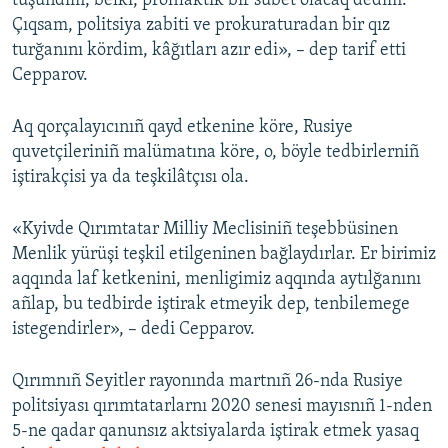
tüşündim, belki, profilaktik bir subet olacaq dedim.
Çıqsam, politsiya zabiti ve prokuraturadan bir qız
turğanını kördim, kâğıtları azır edi», – dep tarif etti
Cepparov.
Aq qorçalayıcınıñ qayd etkenine köre, Rusiye
quvetçileriniñ malümatına köre, o, böyle tedbirlerniñ
iştirakçisi ya da teşkilâtçısı ola.
«Kyivde Qırımtatar Milliy Meclisiniñ teşebbüsinen
Menlik yürüşi teşkil etilgeninen bağlaydırlar. Er birimiz
aqqında laf ketkenini, menligimiz aqqında aytılğanını
añlap, bu tedbirde iştirak etmeyik dep, tenbilemege
istegendirler», – dedi Cepparov.
Qırımnıñ Seyitler rayonında martnıñ 26-nda Rusiye
politsiyası qırımtatarlarnı 2020 senesi mayısnıñ 1-nden
5-ne qadar qanunsız aktsiyalarda iştirak etmek yasaq