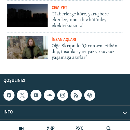
CEMİYET
"Haberlerge köre, yarıq bere
ekenler, amma biz bütünley
ekektriksizmiz"
İNSAN AQLARI
Olğa Skrıpnık: "Qırım azat etilsin
dep, insanlar yarıqsız ve suvsuz
yaşamağa azırlar"
QOŞULIÑIZ!
INFO
© Qırım.Aqiqat, 2026 | All Rights Reserved.
УКР
РУС