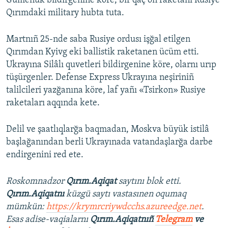
Ğumenük bildirgenine köre, bir qaç on raketanı Rusiye
Qırımdaki military hubta tuta.
Martnıñ 25-nde saba Rusiye ordusı işğal etilgen
Qırımdan Kyivg eki ballistik raketanen ücüm etti.
Ukrayına Silâlı quvetleri bildirgenine köre, olarnı urıp
tüşürgenler. Defense Express Ukrayına neşiriniñ
talilcileri yazğanına köre, laf yañı «Tsirkon» Rusiye
raketaları aqqında kete.
Delil ve şaatlıqlarğa baqmadan, Moskva büyük istilâ
başlağanından berli Ukrayınada vatandaşlarğa darbe
endirgenini red ete.
Roskomnadzor
Qırım.Aqiqat
saytını blok etti.
Qırım.Aqiqatnı
küzgü saytı vastasınen oqumaq
mümkün:
https://krymrcriywdcchs.azureedge.net
.
Esas adise-vaqialarnı
Qırım.Aqiqatnıñ
Telegram
ve