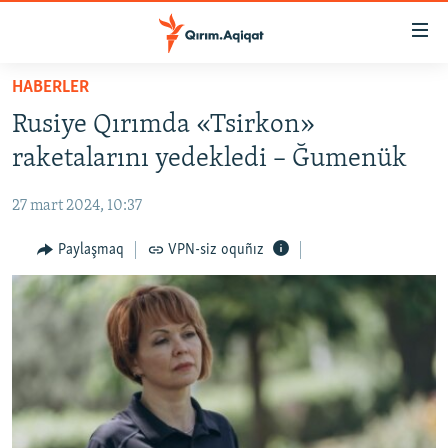
Link
açıqlığı
Esas
HABERLER
mündericege
HABERLER
Rusiye Qırımda «Tsirkon»
qaytmaq
SİYASET
Baş
raketalarını yedekledi – Ğumenük
İQTİSADİYAT
navigatsiyağa
qaytmaq
27 mart 2024, 10:37
CEMİYET
Qıdıruvğa
MEDENİYET
Paylaşmaq
VPN-siz oquñız
qaytmaq
İNSAN AQLARI
VİDEO
SÜRET
BLOGLAR
FİKİR