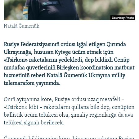
Русский
Українською
Natalâ Ğumenük
QOŞULIÑIZ!
Rusiye Federatsiyasınıñ ordusı işğal etilgen Qırımda
Ukrayınağa, hususan Kyivge ücüm etmek içün
«Tsirkon» raketalarını yedekledi, dep bildirdi Cenüp
RFE/RS bütün saytları
mudafaa quvetleriniñ Birleşken koordinatsion matbuat
hızmetiniñ reberi Natalâ Ğumenük Ukrayına milliy
telemarafonı yayınında.
Onıñ aytqanına köre, Rusiye ordusı uzaq mesafeli –
«Tsirkon» kibi – raketalarnı qullana bile dep, cenüpten
ballistik ücüm telükesi olsa, şimaliy regionlarğa da ava
telükesi signalı berilecek.