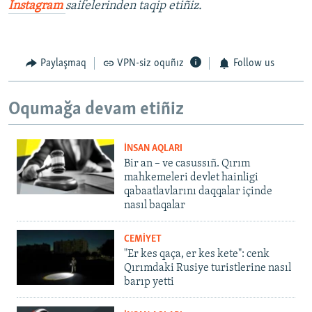
İnstagram
saifelerinden taqip etiñiz.
Paylaşmaq
VPN-siz oquñız
Follow us
Oqumağa devam etiñiz
İNSAN AQLARI
Bir an – ve casussıñ. Qırım
mahkemeleri devlet hainligi
qabaatlavlarını daqqalar içinde
nasıl baqalar
CEMİYET
"Er kes qaça, er kes kete": cenk
Qırımdaki Rusiye turistlerine nasıl
barıp yetti