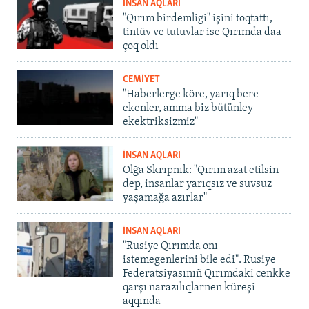
İNSAN AQLARI
"Qırım birdemligi" işini toqtattı,
tintüv ve tutuvlar ise Qırımda daa
çoq oldı
CEMİYET
"Haberlerge köre, yarıq bere
ekenler, amma biz bütünley
ekektriksizmiz"
İNSAN AQLARI
Olğa Skrıpnık: "Qırım azat etilsin
dep, insanlar yarıqsız ve suvsuz
yaşamağa azırlar"
İNSAN AQLARI
"Rusiye Qırımda onı
istemegenlerini bile edi". Rusiye
Federatsiyasınıñ Qırımdaki cenkke
qarşı narazılıqlarnen küreşi
aqqında