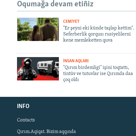
Oqumağa devam etiñiz
CEMİYET
"Er şeyni eki künde taşlap kettim".
Seferberlik qorqusı rusiyelilerni
kene memleketten quva
İNSAN AQLARI
"Qırım birdemligi" işini toqtattı,
tintüv ve tutuvlar ise Qırımda daa
çoq oldı
Русский
INFO
Українською
Contacts
QOŞULIÑIZ!
Qırım.Aqiqat. Bizim aqqında