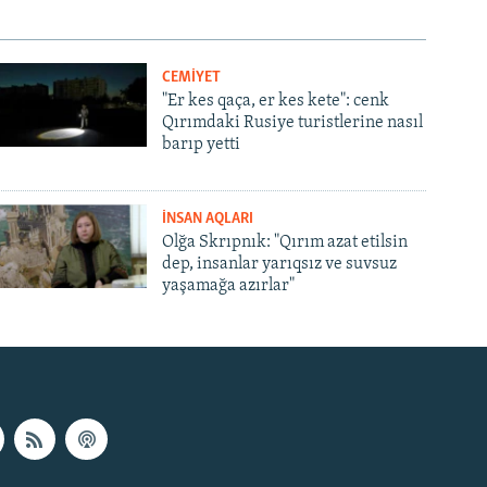
CEMİYET
"Er kes qaça, er kes kete": cenk
Qırımdaki Rusiye turistlerine nasıl
barıp yetti
İNSAN AQLARI
Olğa Skrıpnık: "Qırım azat etilsin
dep, insanlar yarıqsız ve suvsuz
yaşamağa azırlar"