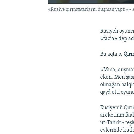
«Rusiye qırımtatarlarnı duşman yaptı» –
Rusiyeli oyunc
«facia» dep ad
Bu aqta o,
Qırı
«Mına, duşman 
eken. Men şaş
olmağan halqlar
qayd etti oyunc
Rusiyeniñ Qırım
areketiniñ faa
ut-Tahrir» teş
evlerinde kütle