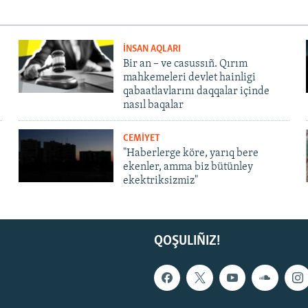
İNSAN AQLARI
Bir an – ve casussıñ. Qırım
mahkemeleri devlet hainligi
qabaatlavlarını daqqalar içinde
nasıl baqalar
CEMİYET
"Haberlerge köre, yarıq bere
ekenler, amma biz bütünley
ekektriksizmiz"
QOŞULIÑIZ!