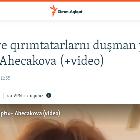
e qırımtatarlarnı duşman 
 Ahecakova (+video)
11:55
VPN-siz oquñız
ptı» – Ahecakova (video)