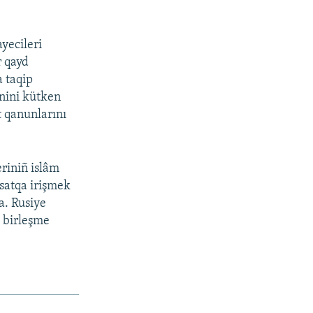
yecileri
r qayd
a taqip
inini kütken
t qanunlarını
eriniñ islâm
qsatqa irişmek
ta. Rusiye
» birleşme