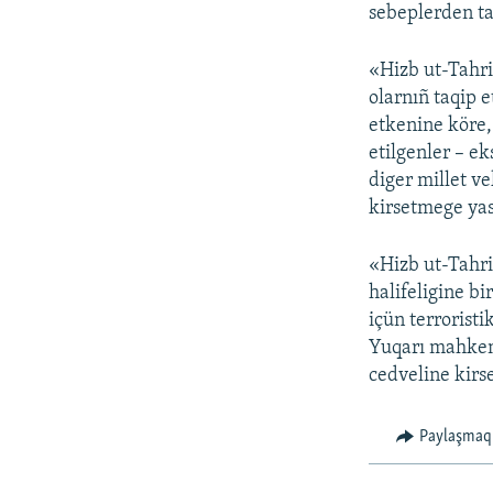
sebeplerden ta
«Hizb ut-Tahri
olarnıñ taqip 
etkenine köre,
etilgenler – ek
diger millet ve
kirsetmege yas
«Hizb ut-Tahri
halifeligine b
içün terroristi
Yuqarı mahkeme
cedveline kirse
Paylaşmaq