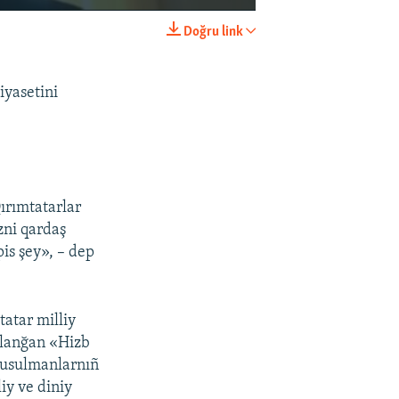
Doğru link
EMBED
SHARE
iyasetini
ırımtatarlar
zni qardaş
pis şey», – dep
tatar milliy
aqlanğan «Hizb
 musulmanlarnıñ
liy ve diniy