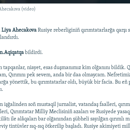
 Ahecakova (video)
ı
Liya Ahecakova
Rusiye reberliginiñ qırımtatarlarğa qarşı s
landırdı.
m.Aqiqatqa
bildirdi.
tapqanlar, niayet, esas duşmanımız kim olğanını bildik. Q
am, Qırımnı pek sevem, anda bir daa olmaycam. Nefretimi
ğa yönettik, bu qırımtatarlar oldı, büyük bir facia. Bu eñ 
ı.
 işğalinden soñ mustaqil jurnalist, vatandaş faalleri, qırım
lleri, Qırımtatar Milliy Meclisiniñ azaları ve Rusiyede yas
kilâtı ile alâqaları bar olğanından şübheli sayılğan qırımlı
viy tintüvler sıq-sıq ötkerilip başladı. Rusiye akimiyeti mil