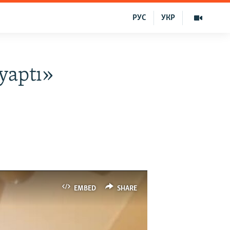
РУС
УКР
yaptı»
EMBED
SHARE