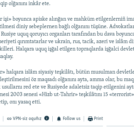
qip olğanını inkâr ete.
r işi» boyunca apiske alınğan ve mahküm etilgenlerniñ ima
etilmesi diniy sebeplernen bağlı olğanını tüşüne. Advokatla
 Rusiye uquq qoruyıcı organları tarafından bu dava boyunc
seriyeti qırımtatarlar ve ukrain, rus, tacik, azeri ve islâm d
killeri. Halqara uquq işğal etilgen topraqlarda işğalci devle
aqlay.
r» halqara islâm siyasiy teşkilâtı, bütün musulman devletl
irleştirilmesini öz maqsadı olğanını ayta, amma olar, bu ma
k usullarnı red ete ve Rusiyede adaletsiz taqip etilgenini ay
si 2003 senesi «Hizb ut-Tahrir» teşkilâtını 15 «terrorist
tip, onı yasaq etti.
VPN-siz oquñız
Follow us
Print