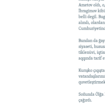
Ametov oldı, o,
İbragimov kibi 
belli degil. B
alındı, olarda
Cumhuriyetinde
Bundan da ğayr
siyaseti, husu
tiklenüvi, iqti
aqqında tarif et
Kurışko çıqışta
vatandaşlarınıñ
quvetleştirmek
Soñunda Ölğa K
çağırdı.