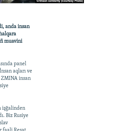
i, anda insan
 halqara
iñ muavini
usında panel
İnsan aqları ve
, ZMINA insan
siye
m işğalinden
ı. Biz Rusiye
slav
 faali Reşat