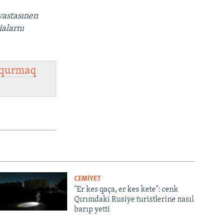
vastasınen
ialarnı
qurmaq
CEMİYET
"Er kes qaça, er kes kete": cenk
Qırımdaki Rusiye turistlerine nasıl
barıp yetti