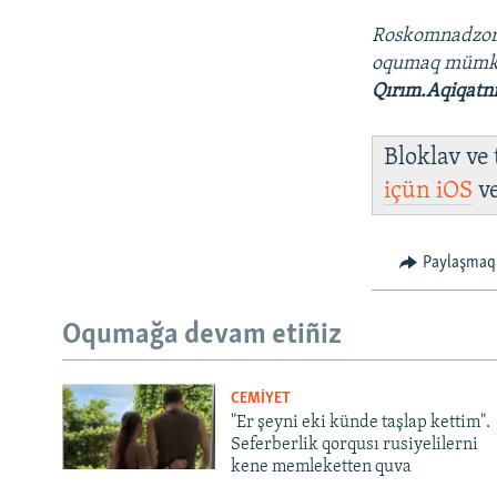
Roskomnadzo
oqumaq müm
Qırım.Aqiqatn
Bloklav ve
içün
iOS
v
Paylaşmaq
Oqumağa devam etiñiz
CEMİYET
"Er şeyni eki künde taşlap kettim".
Seferberlik qorqusı rusiyelilerni
kene memleketten quva