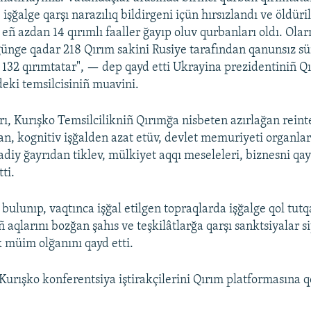
 işğalge qarşı narazılıq bildirgeni içün hırsızlandı ve öldüri
eñ azdan 14 qırımlı faaller ğayıp oluv qurbanları oldı. Olar
ugünge qadar 218 Qırım sakini Rusiye tarafından qanunsız sü
n 132 qırımtatar", — dep qayd etti Ukrayina prezidentiniñ 
ki temsilcisiniñ muavini.
ı, Kurışko Temsilcilikniñ Qırımğa nisbeten azırlağan reint
san, kognitiv işğalden azat etüv, devlet memuriyeti organla
sadiy ğayrıdan tiklev, mülkiyet aqqı meseleleri, biznesni qa
ti.
 bulunıp, vaqtınca işğal etilgen topraqlarda işğalge qol tut
 aqlarını bozğan şahıs ve teşkilâtlarğa qarşı sanktsiyalar s
 müim olğanını qayd etti.
urışko konferentsiya iştirakçilerini Qırım platformasına 