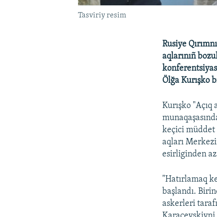
Tasviriy resim
Rusiye Qırımnı
aqlarınıñ bozu
konferentsiyas
Ölğa Kurışko bi
Kurışko "Açıq 
munaqaşasında 
keçici müddet
aqları Merkezi
esirliginden az
"Hatırlamaq ke
başlandı. Biri
askerleri tara
Karaçevskiyni 