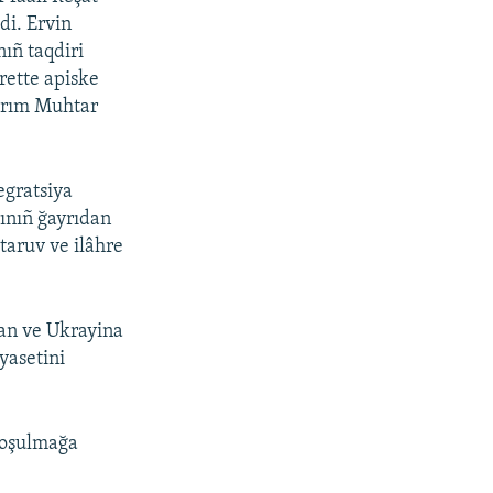
ldi. Ervin
nıñ taqdiri
rette apiske
Qırım Muhtar
egratsiya
rınıñ ğayrıdan
ytaruv ve ilâhre
qan ve Ukrayina
iyasetini
qoşulmağa