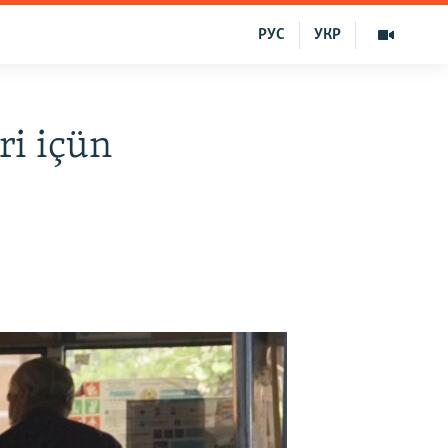
РУС
УКР
ri içün