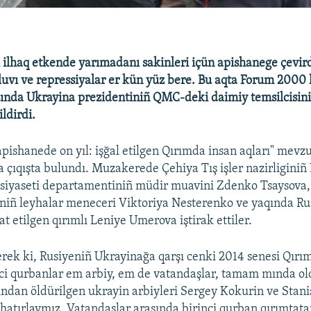
 ilhaq etkende yarımadanı sakinleri içün apishanege çevird
luvı ve repressiyalar er kün yüz bere. Bu aqta Forum 2000
ında Ukrayina prezidentiniñ QMC-deki daimiy temsilcisin
ldirdi.
apishanede on yıl: işğal etilgen Qırımda insan aqları" mevz
çıqışta bulundı. Muzakerede Çehiya Tış işler nazirliginiñ 
 siyaseti departamentiniñ müdir muavini Zdenko Tsaysova
niñ leyhalar meneceri Viktoriya Nesterenko ve yaqında Ru
at etilgen qırımlı Leniye Umerova iştirak ettiler.
rek ki, Rusiyeniñ Ukrayinağa qarşı cenki 2014 senesi Qırı
nci qurbanlar em arbiy, em de vatandaşlar, tamam mında old
fından öldürilgen ukrayin arbiyleri Sergey Kokurin ve Stani
hatırlaymız. Vatandaşlar arasında birinci qurban qırımtatar