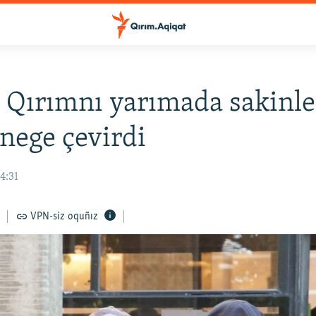
 Qırımnı yarımada sakinle
nege çevirdi
4:31
VPN-siz oquñız