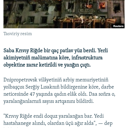
Русский
Українською
Tasviriy resim
QOŞULIÑIZ!
Saba Krıvıy Riğde bir qaç patlav yüz berdi. Yerli
akimiyetniñ malümatına köre, infrastruktura
RFE/RS bütün saytları
obyektine zarar ketirildi ve yanğın çıqtı.
Dnipropetrovsk vilâyetiniñ arbiy memuriyetiniñ
yolbaşçısı Serğiy Lısaknıñ bildirgenine köre, darbe
neticesinde 47 yaşında qadın elâk oldı. Daa soñra o,
yaralanğanlarnıñ sayısı artqanını bildirdi.
"Krıvıy Riğde endi doquz yaralanğan bar. Yedi
hastahanege alındı, olardan üçü ağır alda", — dep