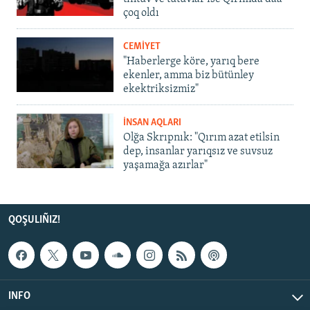
çoq oldı
CEMİYET
"Haberlerge köre, yarıq bere
ekenler, amma biz bütünley
ekektriksizmiz"
İNSAN AQLARI
Olğa Skrıpnık: "Qırım azat etilsin
dep, insanlar yarıqsız ve suvsuz
yaşamağa azırlar"
QOŞULIÑIZ!
INFO