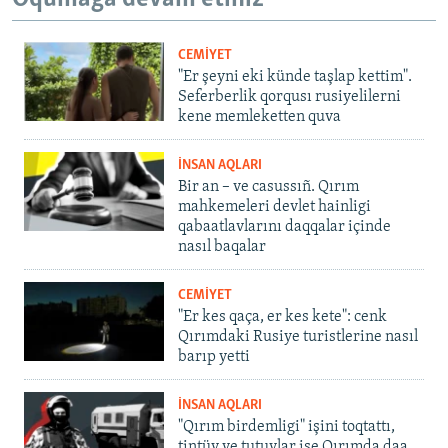
CEMİYET
"Er şeyni eki künde taşlap kettim".
Seferberlik qorqusı rusiyelilerni
kene memleketten quva
İNSAN AQLARI
Bir an – ve casussıñ. Qırım
mahkemeleri devlet hainligi
qabaatlavlarını daqqalar içinde
nasıl baqalar
CEMİYET
"Er kes qaça, er kes kete": cenk
Qırımdaki Rusiye turistlerine nasıl
barıp yetti
İNSAN AQLARI
"Qırım birdemligi" işini toqtattı,
tintüv ve tutuvlar ise Qırımda daa