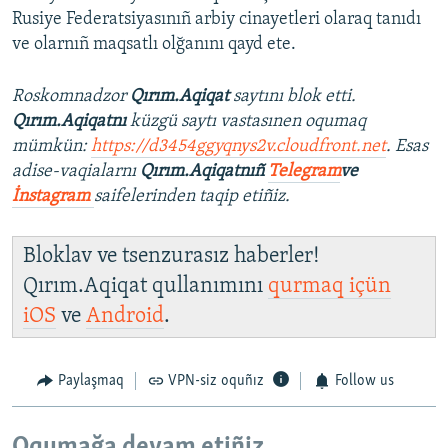
Rusiye Federatsiyasınıñ arbiy cinayetleri olaraq tanıdı
ve olarnıñ maqsatlı olğanını qayd ete.
Roskomnadzor
Qırım.Aqiqat
saytını blok etti.
Qırım.Aqiqatnı
küzgü saytı vastasınen oqumaq
mümkün:
https://d3454ggyqnys2v.cloudfront.net
. Esas
adise-vaqialarnı
Qırım.Aqiqatnıñ
Telegram
ve
İnstagram
saifelerinden taqip etiñiz.
Bloklav ve tsenzurasız haberler!
Qırım.Aqiqat qullanımını
qurmaq içün
iOS
ve
Android
.
Paylaşmaq
VPN-siz oquñız
Follow us
Oqumağa devam etiñiz