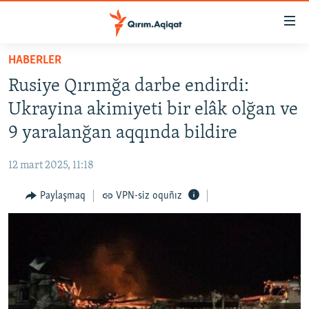
Link
açıqlığı
Esas
HABERLER
mündericege
HABERLER
Rusiye Qırımğa darbe endirdi:
qaytmaq
SİYASET
Baş
Ukrayina akimiyeti bir elâk olğan ve
İQTİSADİYAT
navigatsiyağa
9 yaralanğan aqqında bildire
qaytmaq
CEMİYET
Qıdıruvğa
12 mart 2025, 11:18
MEDENİYET
qaytmaq
Paylaşmaq
VPN-siz oquñız
İNSAN AQLARI
VİDEO
SÜRET
BLOGLAR
FİKİR