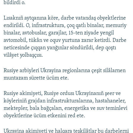
bildirdi o.
Lısaknıñ aytqanına köre, darbe vatandaş obyektlerine
endirildi. O, infrastruktura, çoq qatlı binalar, memuriy
binalar, avtobuslar, garajlar, 15-ten ziyade yengil
avtomobil, tükân ve oquv yurtuna zarar ketirdi. Darbe
neticesinde çıqqan yanğınlar söndürildi, dep qoştı
vilâyet yolbaşçısı.
Rusiye arbiyleri Ukrayina regionlarına çeşit silâlarnen
muntazam sürette ücüm ete.
Rusiye akimiyeti, Rusiye ordusı Ukrayinanıñ şeer ve
köyleriniñ grajdan infrastrukturalarına, hastahaneler,
mektepler, bala bağçaları, energetika ve suv teminlevi
obyektlerine ücüm etkenini red ete.
Ukrayina akimiyeti ve halqara teşkilâtlar bu darbelerni