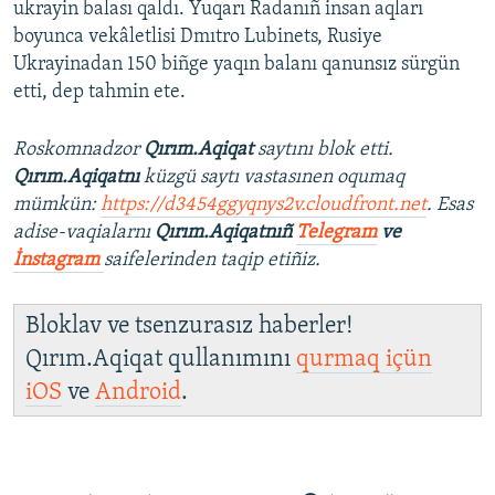
ukrayin balası qaldı. Yuqarı Radanıñ insan aqları
boyunca vekâletlisi Dmıtro Lubinets, Rusiye
Ukrayinadan 150 biñge yaqın balanı qanunsız sürgün
etti, dep tahmin ete.
Roskomnadzor
Qırım.Aqiqat
saytını blok etti.
Qırım.Aqiqatnı
küzgü saytı vastasınen oqumaq
mümkün:
https://d3454ggyqnys2v.cloudfront.net
. Esas
adise-vaqialarnı
Qırım.Aqiqatnıñ
Telegram
ve
İnstagram
saifelerinden taqip etiñiz.
Bloklav ve tsenzurasız haberler!
Qırım.Aqiqat qullanımını
qurmaq içün
iOS
ve
Android
.