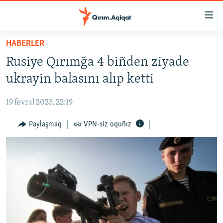
Link
açıqlığı
Esas
HABERLER
mündericege
HABERLER
Rusiye Qırımğa 4 biñden ziyade
qaytmaq
SİYASET
Baş
ukrayin balasını alıp ketti
İQTİSADİYAT
navigatsiyağa
qaytmaq
19 fevral 2025, 22:19
CEMİYET
Qıdıruvğa
MEDENİYET
Paylaşmaq
VPN-siz oquñız
qaytmaq
İNSAN AQLARI
VİDEO
SÜRET
BLOGLAR
FİKİR