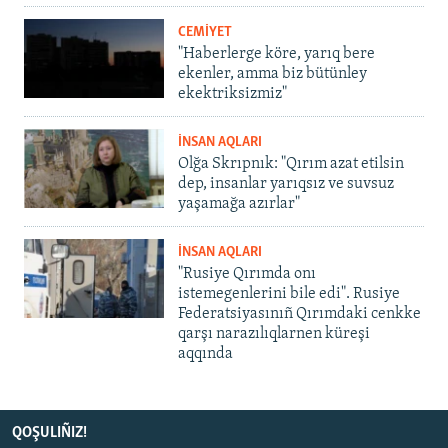
CEMİYET
"Haberlerge köre, yarıq bere
ekenler, amma biz bütünley
ekektriksizmiz"
İNSAN AQLARI
Olğa Skrıpnık: "Qırım azat etilsin
dep, insanlar yarıqsız ve suvsuz
yaşamağa azırlar"
İNSAN AQLARI
"Rusiye Qırımda onı
istemegenlerini bile edi". Rusiye
Federatsiyasınıñ Qırımdaki cenkke
qarşı narazılıqlarnen küreşi
aqqında
QOŞULIÑIZ!