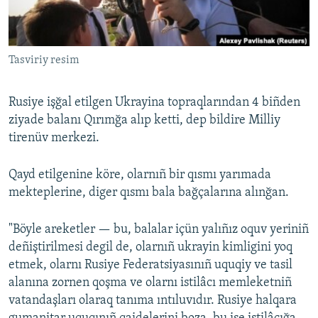
Русский
Українською
Tasviriy resim
QOŞULIÑIZ!
Rusiye işğal etilgen Ukrayina topraqlarından 4 biñden
ziyade balanı Qırımğa alıp ketti, dep bildire Milliy
tirenüv merkezi.
RFE/RS bütün saytları
Qayd etilgenine köre, olarnıñ bir qısmı yarımada
mekteplerine, diger qısmı bala bağçalarına alınğan.
"Böyle areketler — bu, balalar içün yalıñız oquv yeriniñ
deñiştirilmesi degil de, olarnıñ ukrayin kimligini yoq
etmek, olarnı Rusiye Federatsiyasınıñ uquqiy ve tasil
alanına zornen qoşma ve olarnı istilâcı memleketniñ
vatandaşları olaraq tanıma ıntıluvıdır. Rusiye halqara