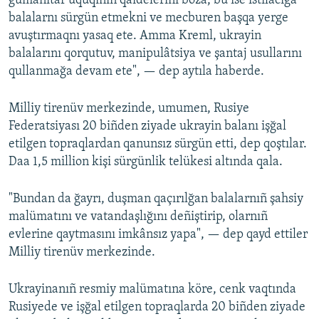
gumanitar uquqınıñ qaidelerini boza, bu ise istilâcığa
balalarnı sürgün etmekni ve mecburen başqa yerge
avuştırmaqnı yasaq ete. Amma Kreml, ukrayin
balalarını qorqutuv, manipulâtsiya ve şantaj usullarını
qullanmağa devam ete", — dep aytıla haberde.
Milliy tirenüv merkezinde, umumen, Rusiye
Federatsiyası 20 biñden ziyade ukrayin balanı işğal
etilgen topraqlardan qanunsız sürgün etti, dep qoştılar.
Daa 1,5 million kişi sürgünlik telükesi altında qala.
"Bundan da ğayrı, duşman qaçırılğan balalarnıñ şahsiy
malümatını ve vatandaşlığını deñiştirip, olarnıñ
evlerine qaytmasını imkânsız yapa", — dep qayd ettiler
Milliy tirenüv merkezinde.
Ukrayinanıñ resmiy malümatına köre, cenk vaqtında
Rusiyede ve işğal etilgen topraqlarda 20 biñden ziyade