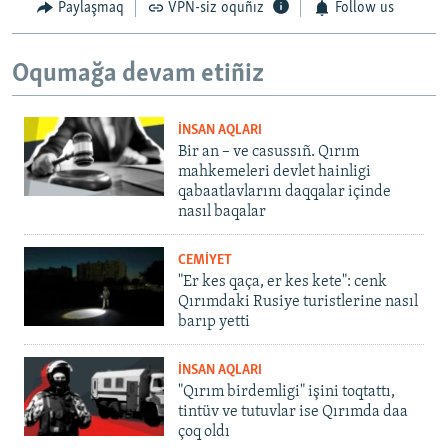
Paylaşmaq
VPN-siz oquñız
Follow us
Oqumağa devam etiñiz
İNSAN AQLARI
Bir an – ve casussıñ. Qırım
mahkemeleri devlet hainligi
qabaatlavlarını daqqalar içinde
nasıl baqalar
CEMİYET
"Er kes qaça, er kes kete": cenk
Qırımdaki Rusiye turistlerine nasıl
barıp yetti
İNSAN AQLARI
"Qırım birdemligi" işini toqtattı,
tintüv ve tutuvlar ise Qırımda daa
çoq oldı