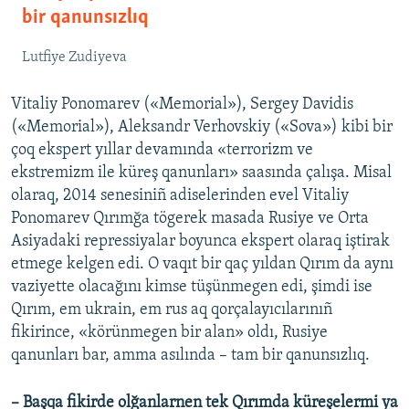
bir qanunsızlıq
Lutfiye Zudiyeva
Vitaliy Ponomarev («Memorial»), Sergey Davidis
(«Memorial»), Aleksandr Verhovskiy («Sova») kibi bir
çoq ekspert yıllar devamında «terrorizm ve
ekstremizm ile küreş qanunları» saasında çalışa. Misal
olaraq, 2014 senesiniñ adiselerinden evel Vitaliy
Ponomarev Qırımğa tögerek masada Rusiye ve Orta
Asiyadaki repressiyalar boyunca ekspert olaraq iştirak
etmege kelgen edi. O vaqıt bir qaç yıldan Qırım da aynı
vaziyette olacağını kimse tüşünmegen edi, şimdi ise
Qırım, em ukrain, em rus aq qorçalayıcılarınıñ
fikirince, «körünmegen bir alan» oldı, Rusiye
qanunları bar, amma asılında – tam bir qanunsızlıq.
– Başqa fikirde olğanlarnen tek Qırımda küreşelermi ya