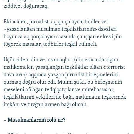
zıddiyet doğuracaq.
Ekinciden, jurnalist, aq qorçalayıcı, faaller ve
«yasaqlanğan musulman teşkilâtlarınıñ» davaları
boyunca aq qorçalayıcı saasında çalışqan er kes içün
tögerek masalar, tedbirler teşkil etilmeli.
Üçünciden, din ve insan aqları (din esasında olğan
mahkemeler, yasaqlanğan teşkilâtlar olğan «terrorist
davaları») aqqında yazğan jurnalist birleşmelerini
qurmaq doğru olur edi. Müimi şu ki, bu birleşmeniñ
meseleni añlağan tedqiqatçılar ve mütehassıslar,
teşkilâtlarnıñ vekilleri ile bağı, malümatnı teşkermek
imkânı ve tuvğanlarınen bağı olmalı.
– Musulmanlarnıñ rolü ne?