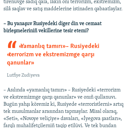
tirenüvge sadıq qala, lâkin onı terrorizm, ekstremizm,
silâ saqlav ve satış maddelerine istinaden qabaatlaylar.
– Bu yanaşuv Rusiyedeki diger din ve cemaat
birleşmeleriniñ vekillerine tesir etemi?
«Yamanlıq tamırı» – Rusiyedeki
«terrorizm ve ekstremizmge qarşı
qanunlar»
Lutfiye Zudiyeva
– Asılında «yamanlıq tamırı» – Rusiyedeki «terrorizm
ve ekstremizmge qarşı qanunlar» ve onıñ qullanuvı.
Bugün yahşı köremiz ki, Rusiyede «terroristlerni» artıq
tek musulmanlar arasından tapmaylar. Misal olaraq,
«Seti», «Novoye veliçiye» davaları, «İyegova şaatları»,
farqlı muhalifetçilerniñ taqip etilüvi. Ve tek bundan