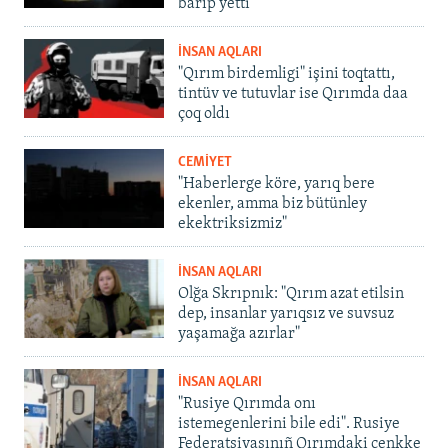
barıp yetti
İNSAN AQLARI
"Qırım birdemligi" işini toqtattı,
tintüv ve tutuvlar ise Qırımda daa
çoq oldı
CEMİYET
"Haberlerge köre, yarıq bere
ekenler, amma biz bütünley
ekektriksizmiz"
İNSAN AQLARI
Olğa Skrıpnık: "Qırım azat etilsin
dep, insanlar yarıqsız ve suvsuz
yaşamağa azırlar"
İNSAN AQLARI
"Rusiye Qırımda onı
istemegenlerini bile edi". Rusiye
Federatsiyasınıñ Qırımdaki cenkke