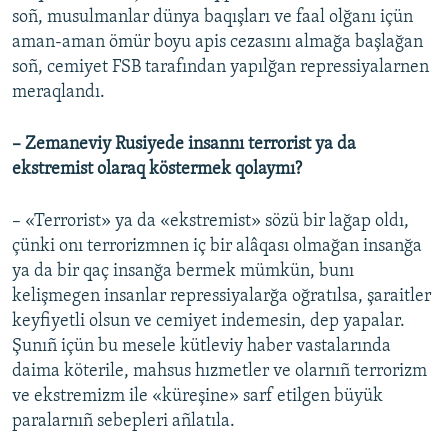
soñ, musulmanlar dünya baqışları ve faal olğanı içün
aman-aman ömür boyu apis cezasını almağa başlağan
soñ, cemiyet FSB tarafından yapılğan repressiyalarnen
meraqlandı.
– Zemaneviy Rusiyede insannı terrorist ya da
ekstremist olaraq köstermek qolaymı?
– «Terrorist» ya da «ekstremist» sözü bir lağap oldı,
çünki onı terrorizmnen iç bir alâqası olmağan insanğa
ya da bir qaç insanğa bermek mümkün, bunı
kelişmegen insanlar repressiyalarğa oğratılsa, şaraitler
keyfiyetli olsun ve cemiyet indemesin, dep yapalar.
Şunıñ içün bu mesele kütleviy haber vastalarında
daima köterile, mahsus hızmetler ve olarnıñ terrorizm
ve ekstremizm ile «küreşine» sarf etilgen büyük
paralarnıñ sebepleri añlatıla.