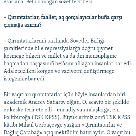
esaslana. Belli olmağan sovet tecribesi.
– Qırımtatarlar, faaller, aq qorçalayıcılar buña qarşı
çıqmağa azırmı?
– Qırımtatarlarnıñ tarihında Sovetler Birligi
şaraitlerinde bile repressiyalarğa doğru qıymet
kesmege bilgen ve millet ya da din mensüpligine
baqmadan başqasınıñ belâsını añlağan insanlar bar edi.
Adaletsizlikni körgen ve vaziyetni deñiştirmege
istegenler bar edi.
Bir vaqıtları qırımtatarlar içün böyle insanlardan biri
akademik Andrey Saharov olğan. O, acayip bir şekilde
er keske tesir ete edi – em adiy vatandaşlarğa, em
Politbüroğa (TSK KPSS). Büyüklerimiz onıñ TSK KPSS
kâtibi Mihail Gorbaçevge yazğan «Qırımtatarlar ve
Dağlıq Qarabağ» açıq mektübini hatırlaydır. O vaqıt bu