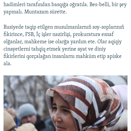
hadimleri tarafından basqığa oğratıla. Bes-belli, bir şey
yapmalı. Muntazam sürette.
Rusiyede taqip etilgen musulmanlarnıñ soy-soplarınıñ
fikirince, FSB, İç işler nazirlişi, prokuratura esnaf
olğanlar, mahkeme ise olarğa yardım ete. Olar aqiqiy
cinayetlerni tahqiq etmek yerine ayat ve diniy
fikirlerini qorçalağan insanlarnı mahküm etip apiske
ala.