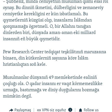
– Şübhesiz, mında cemiyetniñ musulman qısmı esas rol
oynay. Bu dinniñ ikmetini, dülberligini ve zemaneviy
cemiyetke kerekligini er kün isbatlamalı. Bu
qıymetlerniñ küzgüsi olıp, insanlarnı İslâmdan
qorqmamağa ögretmeli. O, bir Allahnı tanığan
dinlerden biri, dünyada aman-aman eki milliard
insannıñ eñ büyük qıymetidir.
Pew Research Center tedqiqat teşkilâtınıñ maruzasına
binaen, din kütkenlerniñ sayısına köre İslâm
hristianlıqtan soñ kele.
Musulmanlar dünyanıñ 49 memleketinde ealiniñ
çoqluğı ola. O qadar insannı er vaqıt körmemezlikke
urmağa, bastırmağa ve diniy duyğularını bozmağa
mümkün degil.
Paylaşmaq
VPN-siz oquñız
Follow us