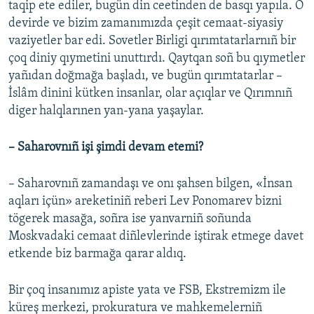
taqip ete ediler, bugün din ceetinden de basqı yapıla. O
devirde ve bizim zamanımızda çeşit cemaat-siyasiy
vaziyetler bar edi. Sovetler Birligi qırımtatarlarnıñ bir
çoq diniy qıymetini unuttırdı. Qaytqan soñ bu qıymetler
yañıdan doğmağa başladı, ve bugün qırımtatarlar –
İslâm dinini kütken insanlar, olar açıqlar ve Qırımnıñ
diger halqlarınen yan-yana yaşaylar.
– Saharovnıñ işi şimdi devam etemi?
– Saharovnıñ zamandaşı ve onı şahsen bilgen, «İnsan
aqları içün» areketiniñ reberi Lev Ponomarev bizni
tögerek masağa, soñra ise yanvarniñ soñunda
Moskvadaki cemaat diñlevlerinde iştirak etmege davet
etkende biz barmağa qarar aldıq.
Bir çoq insanımız apiste yata ve FSB, Ekstremizm ile
küreş merkezi, prokuratura ve mahkemelerniñ