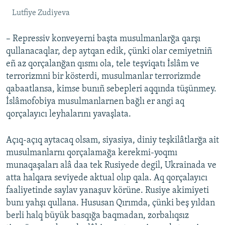
Lutfiye Zudiyeva
– Repressiv konveyerni başta musulmanlarğa qarşı
qullanacaqlar, dep aytqan edik, çünki olar cemiyetniñ
eñ az qorçalanğan qısmı ola, tele teşviqatı İslâm ve
terrorizmni bir kösterdi, musulmanlar terrorizmde
qabaatlansa, kimse bunıñ sebepleri aqqında tüşünmey.
İslâmofobiya musulmanlarnen bağlı er angi aq
qorçalayıcı leyhalarını yavaşlata.
Açıq-açıq aytacaq olsam, siyasiya, diniy teşkilâtlarğa ait
musulmanlarnı qorçalamağa kerekmi-yoqmı
munaqaşaları alâ daa tek Rusiyede degil, Ukrainada ve
atta halqara seviyede aktual olıp qala. Aq qorçalayıcı
faaliyetinde saylav yanaşuv körüne. Rusiye akimiyeti
bunı yahşı qullana. Hususan Qırımda, çünki beş yıldan
berli halq büyük basqığa baqmadan, zorbalıqsız