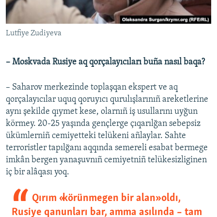
Lutfiye Zudiyeva
– Moskvada Rusiye aq qorçalayıcıları buña nasıl baqa?
– Saharov merkezinde toplaşqan ekspert ve aq
qorçalayıcılar uquq qoruyıcı qurulışlarınıñ areketlerine
aynı şekilde qıymet kese, olarnıñ iş usullarını uyğun
körmey. 20-25 yaşında gençlerge çıqarılğan sebepsiz
ükümlerniñ cemiyetteki telükeni añlaylar. Sahte
terroristler tapılğanı aqqında semereli esabat bermege
imkân bergen yanaşuvnıñ cemiyetniñ telükesizliginen
iç bir alâqası yoq.
Qırım «körünmegen bir alan» oldı,
Rusiye qanunları bar, amma asılında – tam