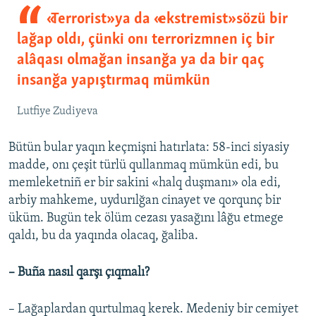
«Terrorist» ya da «ekstremist» sözü bir
lağap oldı, çünki onı terrorizmnen iç bir
alâqası olmağan insanğa ya da bir qaç
insanğa yapıştırmaq mümkün
Lutfiye Zudiyeva
Bütün bular yaqın keçmişni hatırlata: 58-inci siyasiy
madde, onı çeşit türlü qullanmaq mümkün edi, bu
memleketniñ er bir sakini «halq duşmanı» ola edi,
arbiy mahkeme, uydurılğan cinayet ve qorqunç bir
üküm. Bugün tek ölüm cezası yasağını lâğu etmege
qaldı, bu da yaqında olacaq, ğaliba.
– Buña nasıl qarşı çıqmalı?
– Lağaplardan qurtulmaq kerek. Medeniy bir cemiyet