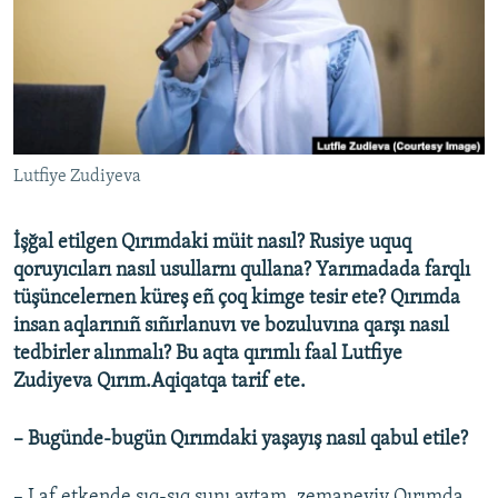
Русский
Українською
QOŞULIÑIZ!
Lutfiye Zudiyeva
İşğal etilgen Qırımdaki müit nasıl? Rusiye uquq
RFE/RS bütün saytları
qoruyıcıları nasıl usullarnı qullana? Yarımadada farqlı
tüşüncelernen küreş eñ çoq kimge tesir ete? Qırımda
insan aqlarınıñ sıñırlanuvı ve bozuluvına qarşı nasıl
tedbirler alınmalı? Bu aqta qırımlı faal Lutfiye
Zudiyeva Qırım.Aqiqatqa tarif ete.
– Bugünde-bugün Qırımdaki yaşayış nasıl qabul etile?
– Laf etkende sıq-sıq şunı aytam, zemaneviy Qırımda