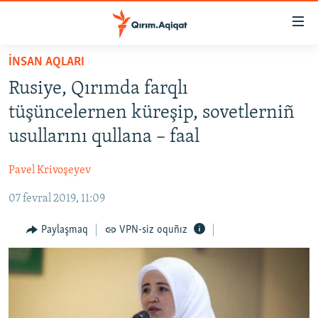
Link
açıqlığı
Esas
İNSAN AQLARI
mündericege
HABERLER
Rusiye, Qırımda farqlı
qaytmaq
SİYASET
Baş
tüşüncelernen küreşip, sovetlerniñ
İQTİSADİYAT
navigatsiyağa
usullarını qullana – faal
qaytmaq
CEMİYET
Qıdıruvğa
Pavel Krivoşeyev
MEDENİYET
qaytmaq
07 fevral 2019, 11:09
İNSAN AQLARI
VİDEO
Paylaşmaq
VPN-siz oquñız
SÜRET
BLOGLAR
FİKİR