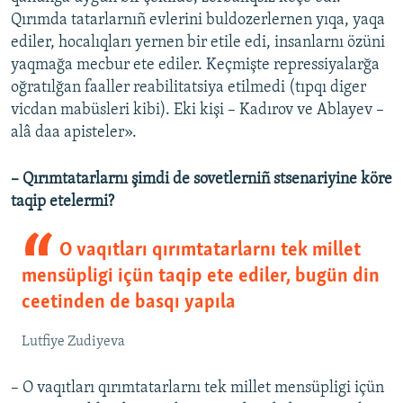
Qırımda tatarlarnıñ evlerini buldozerlernen yıqa, yaqa
ediler, hocalıqları yernen bir etile edi, insanlarnı özüni
yaqmağa mecbur ete ediler. Keçmişte repressiyalarğa
oğratılğan faaller reabilitatsiya etilmedi (tıpqı diger
vicdan mabüsleri kibi). Eki kişi – Kadırov ve Ablayev –
alâ daa apisteler».
– Qırımtatarlarnı şimdi de sovetlerniñ stsenariyine köre
taqip etelermi?
O vaqıtları qırımtatarlarnı tek millet
mensüpligi içün taqip ete ediler, bugün din
ceetinden de basqı yapıla
Lutfiye Zudiyeva
– O vaqıtları qırımtatarlarnı tek millet mensüpligi içün