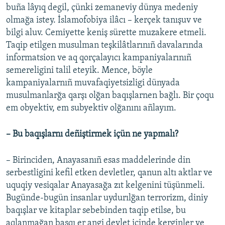
buña lâyıq degil, çünki zemaneviy dünya medeniy
olmağa istey. İslamofobiya ilâcı – kerçek tanışuv ve
bilgi aluv. Cemiyette keniş sürette muzakere etmeli.
Taqip etilgen musulman teşkilâtlarınıñ davalarında
informatsion ve aq qorçalayıcı kampaniyalarınıñ
semereligini talil eteyik. Mence, böyle
kampaniyalarnıñ muvafaqiyetsizligi dünyada
musulmanlarğa qarşı olğan baqışlarnen bağlı. Bir çoqu
em obyektiv, em subyektiv olğanını añlayım.
– Bu baqışlarnı deñiştirmek içün ne yapmalı?
– Birinciden, Anayasanıñ esas maddelerinde din
serbestligini kefil etken devletler, qanun altı aktlar ve
uquqiy vesiqalar Anayasağa zıt kelgenini tüşünmeli.
Bugünde-bugün insanlar uydurılğan terrorizm, diniy
baqışlar ve kitaplar sebebinden taqip etilse, bu
aqlanmağan basqı er angi devlet içinde kerginler ve