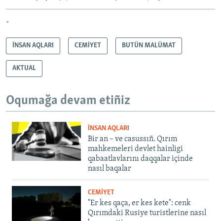
*
İNSAN AQLARI
CEMİYET
BUTÜN MALÜMAT
AKTUAL
Oqumağa devam etiñiz
İNSAN AQLARI
Bir an – ve casussıñ. Qırım
mahkemeleri devlet hainligi
qabaatlavlarını daqqalar içinde
nasıl baqalar
CEMİYET
"Er kes qaça, er kes kete": cenk
Qırımdaki Rusiye turistlerine nasıl