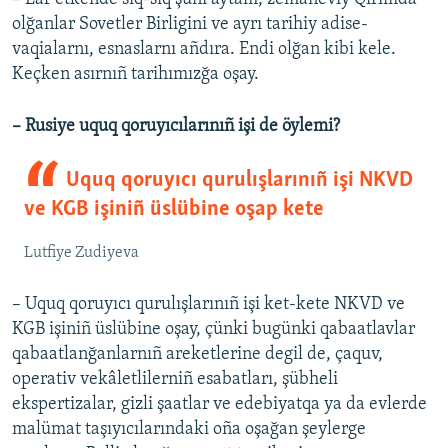
olğanlar Sovetler Birligini ve ayrı tarihiy adise-
vaqialarnı, esnaslarnı añdıra. Endi olğan kibi kele.
Keçken asırnıñ tarihımızğa oşay.
– Rusiye uquq qoruyıcılarınıñ işi de öylemi?
Uquq qoruyıcı qurulışlarınıñ işi NKVD
ve KGB işiniñ üslübine oşap kete
Lutfiye Zudiyeva
– Uquq qoruyıcı qurulışlarınıñ işi ket-kete NKVD ve
KGB işiniñ üslübine oşay, çünki bugünki qabaatlavlar
qabaatlanğanlarnıñ areketlerine degil de, çaquv,
operativ vekâletlilerniñ esabatları, şübheli
ekspertizalar, gizli şaatlar ve edebiyatqa ya da evlerde
malümat taşıyıcılarındaki oña oşağan şeylerge