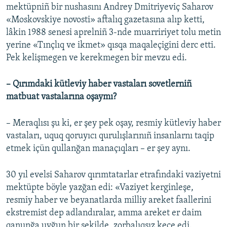
mektüpniñ bir nushasını Andrey Dmitriyeviç Saharov
«Moskovskiye novosti» aftalıq gazetasına alıp ketti,
lâkin 1988 senesi aprelniñ 3-nde muarririyet tolu metin
yerine «Tınçlıq ve ikmet» qısqa maqaleçigini derc etti.
Pek kelişmegen ve kerekmegen bir mevzu edi.
– Qırımdaki kütleviy haber vastaları sovetlerniñ
matbuat vastalarına oşaymı?
– Meraqlısı şu ki, er şey pek oşay, resmiy kütleviy haber
vastaları, uquq qoruyıcı qurulışlarınıñ insanlarnı taqip
etmek içün qullanğan manaçıqları – er şey aynı.
30 yıl evelsi Saharov qırımtatarlar etrafındaki vaziyetni
mektüpte böyle yazğan edi: «Vaziyet kerginleşe,
resmiy haber ve beyanatlarda milliy areket faallerini
ekstremist dep adlandıralar, amma areket er daim
qanunğa uyğun bir şekilde, zorbalıqsız keçe edi.