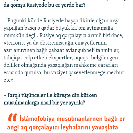
da qomşu Rusiyede bu er yerde bar?
– Bugünki künde Rusiyede başqa fikirde olğanlarğa
yapılğan basqı o qadar büyük ki, onı aytmamağa
mümkün degil. Rusiye aq qorçalayıcılarınıñ fikirince,
«terrorist ya da ekstremist ağır cinayetleriniñ
azırlanuvınen bağlı qabaatlavlar şübheli tahminler,
tahqiqat celp etken ekspertler, uquqta belgilengen
deliller olmağanda yasaqlağan mahkeme qararları
esasında qurulsa, bu vaziyet qasevetlenmege mecbur
ete».
– Farqlı tüşünceler ile küreşte din kütken
musulmanlarğa nasıl bir yer ayırıla?
İslâmofobiya musulmanlarnen bağlı er
angi aq qorçalayıcı leyhalarını yavaşlata