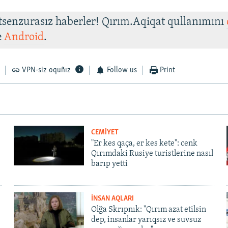
 tsenzurasız haberler! Qırım.Aqiqat qullanımını
e
Android
.
VPN-siz oquñız
Follow us
Print
CEMİYET
"Er kes qaça, er kes kete": cenk
Qırımdaki Rusiye turistlerine nasıl
barıp yetti
İNSAN AQLARI
Olğa Skrıpnık: "Qırım azat etilsin
dep, insanlar yarıqsız ve suvsuz