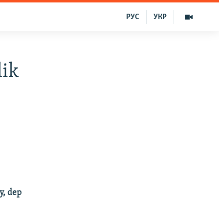
РУС
УКР
lik
y, dep