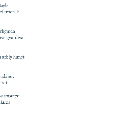
Böyle
seferberlik
rlığında
iye gvardiyası
ı arbiy hımet
 Budanov
irdi.
vastasınen
alarnı