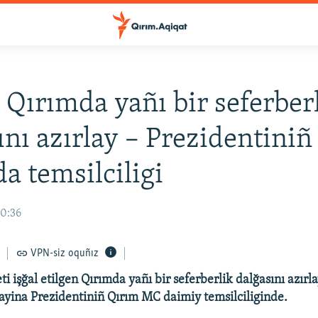
 Qırımda yañı bir seferber
ını azırlay – Prezidentiniñ
a temsilciligi
10:36
VPN-siz oquñız
i işğal etilgen Qırımda yañı bir seferberlik dalğasını azırla
rayina Prezidentiniñ Qırım MC daimiy temsilciliginde.