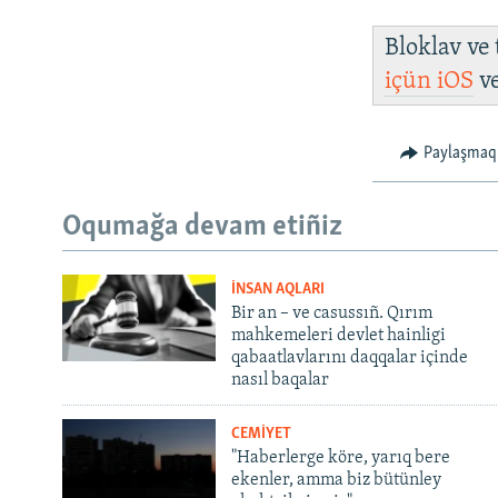
Bloklav ve
içün
iOS
v
Paylaşmaq
Oqumağa devam etiñiz
İNSAN AQLARI
Bir an – ve casussıñ. Qırım
mahkemeleri devlet hainligi
qabaatlavlarını daqqalar içinde
nasıl baqalar
CEMİYET
"Haberlerge köre, yarıq bere
ekenler, amma biz bütünley