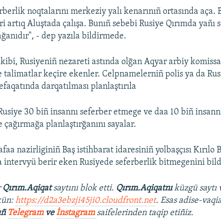
erberlik noqtalarını merkeziy yalı kenarınıñ ortasında aça. 
ri artıq Aluştada çalışa. Bunıñ sebebi Rusiye Qırımda yañı 
ağanıdır", - dep yazıla bildirmede.
 kibi, Rusiyeniñ nezareti astında olğan Aqyar arbiy komissa
 talimatlar keçire ekenler. Celpnamelerniñ polis ya da Rus
efaqatında darqatılması planlaştırıla
 Rusiye 30 biñ insannı seferber etmege ve daa 10 biñ insann
e çağırmağa planlaştırğanını sayalar.
aa nazirliginiñ Baş istihbarat idaresiniñ yolbaşçısı Kırılo
 intervyü berir eken Rusiyede seferberlik bitmegenini bild
r
Qırım.Aqiqat
saytını blok etti.
Qırım.Aqiqatnı
küzgü saytı 
kün:
https://d2a3ebzji45ji0.cloudfront.net
. Esas adise-vaqi
ıñ
Telegram
ve
İnstagram
saifelerinden taqip etiñiz.