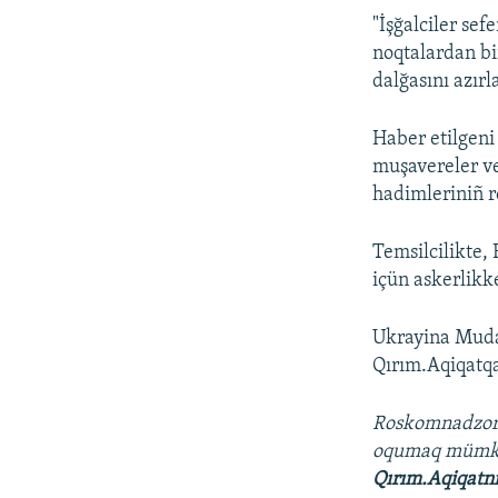
"İşğalciler sef
noqtalardan bi
dalğasını azırl
Haber etilgeni
muşavereler ve
hadimleriniñ r
Temsilcilikte,
içün askerlikk
Ukrayina Mudaf
Qırım.Aqiqatqa
Roskomnadzo
oqumaq müm
Qırım.Aqiqatn