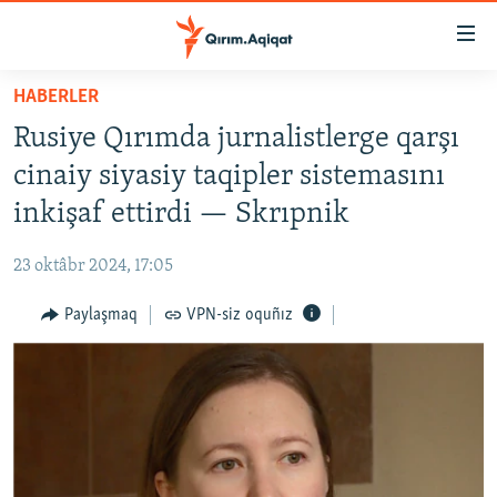
Link
açıqlığı
Esas
HABERLER
mündericege
HABERLER
Rusiye Qırımda jurnalistlerge qarşı
qaytmaq
SİYASET
Baş
cinaiy siyasiy taqipler sistemasını
İQTİSADİYAT
navigatsiyağa
inkişaf ettirdi — Skrıpnik
qaytmaq
CEMİYET
Qıdıruvğa
23 oktâbr 2024, 17:05
MEDENİYET
qaytmaq
Paylaşmaq
VPN-siz oquñız
İNSAN AQLARI
VİDEO
SÜRET
BLOGLAR
FİKİR