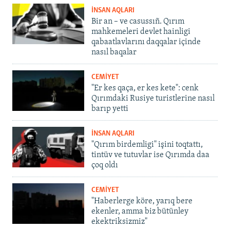
İNSAN AQLARI
Bir an – ve casussıñ. Qırım
mahkemeleri devlet hainligi
qabaatlavlarını daqqalar içinde
nasıl baqalar
CEMİYET
"Er kes qaça, er kes kete": cenk
Qırımdaki Rusiye turistlerine nasıl
barıp yetti
İNSAN AQLARI
"Qırım birdemligi" işini toqtattı,
tintüv ve tutuvlar ise Qırımda daa
çoq oldı
CEMİYET
"Haberlerge köre, yarıq bere
ekenler, amma biz bütünley
ekektriksizmiz"