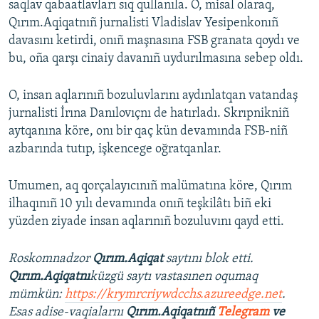
saqlav qabaatlavları sıq qullanıla. O, misal olaraq,
Qırım.Aqiqatnıñ jurnalisti Vladislav Yesipenkonıñ
davasını ketirdi, onıñ maşnasına FSB granata qoydı ve
bu, oña qarşı cinaiy davanıñ uydurılmasına sebep oldı.
O, insan aqlarınıñ bozuluvlarını aydınlatqan vatandaş
jurnalisti İrına Danılovıçnı de hatırladı. Skrıpnikniñ
aytqanına köre, onı bir qaç kün devamında FSB-niñ
azbarında tutıp, işkencege oğratqanlar.
Umumen, aq qorçalayıcınıñ malümatına köre, Qırım
ilhaqınıñ 10 yılı devamında onıñ teşkilâtı biñ eki
yüzden ziyade insan aqlarınıñ bozuluvını qayd etti.
Roskomnadzor
Qırım.Aqiqat
saytını blok etti.
Qırım.Aqiqatnı
küzgü saytı vastasınen oqumaq
mümkün:
https://krymrcriywdcchs.azureedge.net
.
Esas adise-vaqialarnı
Qırım.Aqiqatnıñ
Telegram
ve