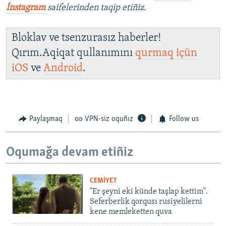
İnstagram
saifelerinden taqip etiñiz.
Bloklav ve tsenzurasız haberler!
Qırım.Aqiqat qullanımını
qurmaq içün
iOS
ve
Android
.
Paylaşmaq
VPN-siz oquñız
Follow us
Oqumağa devam etiñiz
CEMİYET
"Er şeyni eki künde taşlap kettim".
Seferberlik qorqusı rusiyelilerni
kene memleketten quva