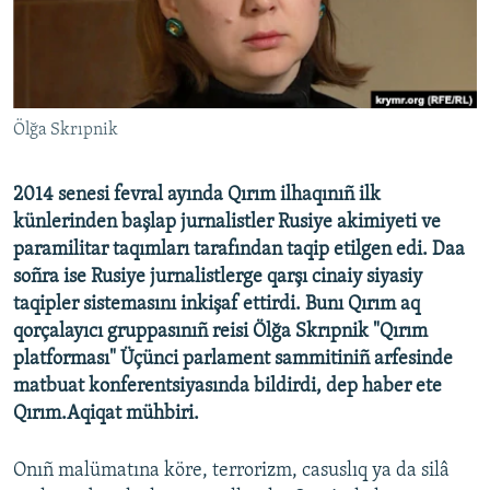
Русский
Українською
Ölğa Skrıpnik
QOŞULIÑIZ!
2014 senesi fevral ayında Qırım ilhaqınıñ ilk
künlerinden başlap jurnalistler Rusiye akimiyeti ve
RFE/RS bütün saytları
paramilitar taqımları tarafından taqip etilgen edi. Daa
soñra ise Rusiye jurnalistlerge qarşı cinaiy siyasiy
taqipler sistemasını inkişaf ettirdi. Bunı Qırım aq
qorçalayıcı gruppasınıñ reisi Ölğa Skrıpnik "Qırım
platforması" Üçünci parlament sammitiniñ arfesinde
matbuat konferentsiyasında bildirdi, dep haber ete
Qırım.Aqiqat mühbiri.
Onıñ malümatına köre, terrorizm, casuslıq ya da silâ