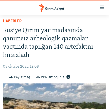
Link
açıqlığı
Esas
HABERLER
mündericege
HABERLER
Rusiye Qırım yarımadasında
qaytmaq
SİYASET
Baş
qanunsız arheologik qazmalar
İQTİSADİYAT
navigatsiyağa
vaqtında tapılğan 140 artefaktnı
qaytmaq
CEMİYET
hırsızladı
Qıdıruvğa
MEDENİYET
qaytmaq
08 oktâbr 2025, 12:08
İNSAN AQLARI
Paylaşmaq
VPN-siz oquñız
VİDEO
SÜRET
BLOGLAR
FİKİR