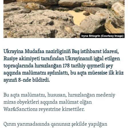
Русский
Українською
QOŞULIÑIZ!
Ukrayina Mudafaa nazirliginiñ Baş istihbarat idaresi,
Rusiye akimiyeti tarafından Ukrayinanıñ işğal etilgen
RFE/RS bütün saytları
topraqlarında hırsızlanğan 178 tarihiy qıymetli şey
aqqında malümatnı aydınlattı, bu aqta müessise ilk küz
ayınıñ 8-nde bildirdi.
Bu aqta malümatnı, hususan, hırsızlanğan medeniy
miras obyektleri aqqında malümat olğan
War&Sanctions reyestrine kirsettiler.
Qırım yarımadasında qanunsız şekilde yapılğan