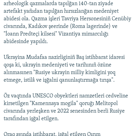
arheologik qazmalarda tapılğan 140-tan ziyade
artefakt yañıdan tapılğan hırsızlanğan medeniyet
abidesi ola. Qazma işleri Tavriya Hersonesiniñ Cenübiy
civarında, Kadıkov şeerinde (Roma lagerinde) ve
"İoann Predteçi kilsesi" Vizantiya mimarcılığı
abidesinde yapıldı.
Ukrayina Mudafaa nazirliginiñ Baş istihbarat idaresi
qoşa ki, ukrayin medeniyeti ve tarihınıñ özüne
alınmasınen "Rusiye ukrayin milliy kimligini yoq
etmege, istilâ ve işğalni qanunlaştırmağa tırışa".
Öz vaqtında UNESCO obyektleri namzetleri cedveline
kirsetilgen "Kamennaya mogila" qoruğı Melitopol
civarında yerleşken ve 2022 senesinden berli Rusiye
tarafından işğal etilgen.
Oraq ayında istihbarat, işğal etilgen Qırım