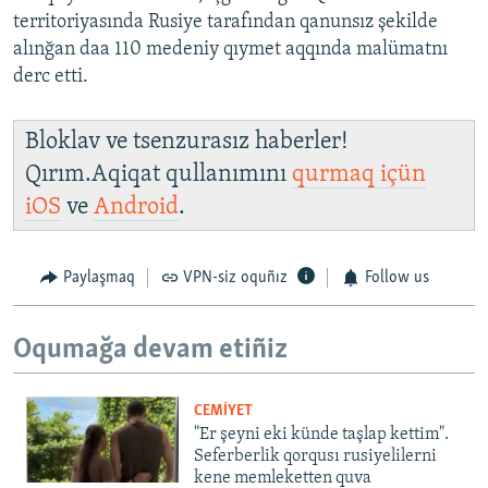
territoriyasında Rusiye tarafından qanunsız şekilde
alınğan daa 110 medeniy qıymet aqqında malümatnı
derc etti.
Bloklav ve tsenzurasız haberler!
Qırım.Aqiqat qullanımını
qurmaq içün
iOS
ve
Android
.
Paylaşmaq
VPN-siz oquñız
Follow us
Oqumağa devam etiñiz
CEMİYET
"Er şeyni eki künde taşlap kettim".
Seferberlik qorqusı rusiyelilerni
kene memleketten quva