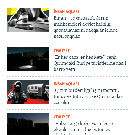
İNSAN AQLARI
Bir an – ve casussıñ. Qırım
mahkemeleri devlet hainligi
qabaatlavlarını daqqalar içinde
nasıl baqalar
CEMİYET
"Er kes qaça, er kes kete": cenk
Qırımdaki Rusiye turistlerine nasıl
barıp yetti
İNSAN AQLARI
"Qırım birdemligi" işini toqtattı,
tintüv ve tutuvlar ise Qırımda daa
çoq oldı
CEMİYET
"Haberlerge köre, yarıq bere
ekenler, amma biz bütünley