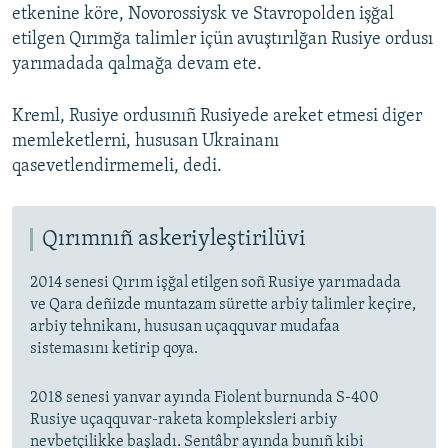
etkenine köre, Novorossiysk ve Stavropolden işğal
etilgen Qırımğa talimler içün avuştırılğan Rusiye ordusı
yarımadada qalmağa devam ete.
Kreml, Rusiye ordusınıñ Rusiyede areket etmesi diger
memleketlerni, hususan Ukrainanı
qasevetlendirmemeli, dedi.
Qırımnıñ askeriyleştirilüvi
2014 senesi Qırım işğal etilgen soñ Rusiye yarımadada
ve Qara deñizde muntazam sürette arbiy talimler keçire,
arbiy tehnikanı, hususan uçaqquvar mudafaa
sistemasını ketirip qoya.
2018 senesi yanvar ayında Fiolent burnunda S-400
Rusiye uçaqquvar-raketa kompleksleri arbiy
nevbetçilikke başladı. Sentâbr ayında bunıñ kibi