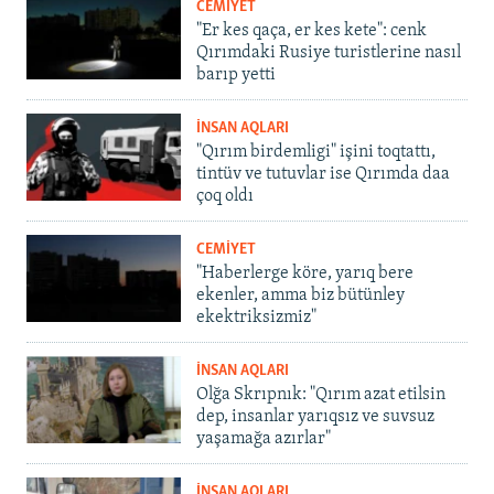
CEMİYET
"Er kes qaça, er kes kete": cenk
Qırımdaki Rusiye turistlerine nasıl
barıp yetti
İNSAN AQLARI
"Qırım birdemligi" işini toqtattı,
tintüv ve tutuvlar ise Qırımda daa
çoq oldı
CEMİYET
"Haberlerge köre, yarıq bere
ekenler, amma biz bütünley
ekektriksizmiz"
İNSAN AQLARI
Olğa Skrıpnık: "Qırım azat etilsin
dep, insanlar yarıqsız ve suvsuz
yaşamağa azırlar"
İNSAN AQLARI