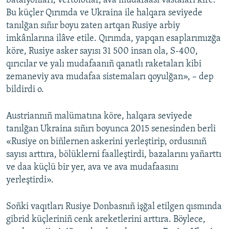
batalyonları, vertolötlar, ava mudafaası vastaları kire.
Bu küçler Qırımda ve Ukraina ile halqara seviyede
tanılğan sıñır boyu zaten artqan Rusiye arbiy
imkânlarına ilâve etile. Qırımda, yapqan esaplarımızğa
köre, Rusiye asker sayısı 31 500 insan ola, S-400,
qırıcılar ve yalı mudafaanıñ qanatlı raketaları kibi
zemaneviy ava mudafaa sistemaları qoyulğan», – dep
bildirdi o.
Austriannıñ malümatına köre, halqara seviyede
tanılğan Ukraina sıñırı boyunca 2015 senesinden berli
«Rusiye on biñlernen askerini yerleştirip, ordusınıñ
sayısı arttıra, bölüklerni faalleştirdi, bazalarını yañarttı
ve daa küçlü bir yer, ava ve ava mudafaasını
yerleştirdi».
Soñki vaqıtları Rusiye Donbasnıñ işğal etilgen qısmında
gibrid küçleriniñ cenk areketlerini arttıra. Böylece,