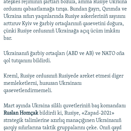
ateşkes rejiminiñ şartları bozula, amma Rusiye Ukraina
ordusını qabaatlamağa tırışa. Bundan ğayrı, Qırımda ve
Ukraina sıñırı yaqınlarında Rusiye askerleriniñ sayısını
arttıruv Kyiv ve ğarbiy ortaqlarınıñ qasevetini doğura,
çünki Rusiye ordusınıñ Ukrainağa açıq ücüm imkânı
bar.
Ukrainanıñ ğarbiy ortaqları (ABD ve AB) ve NATO oña
qol tutqanını bildirdi.
Kreml, Rusiye ordusınıñ Rusiyede areket etmesi diger
memleketlerni, hususan Ukrainanı
qasevetlendirmemeli.
Mart ayında Ukraina silâlı quvetleriniñ baş komandanı
Ruslan Homçak
bildirdi ki, Rusiye, «Zapad-2021»
strategik talimlerine azırlıq manaçığınen Ukrainanıñ
şarqiy sıñırlarına taktik gruppalarını çeke. Onıñ qayd