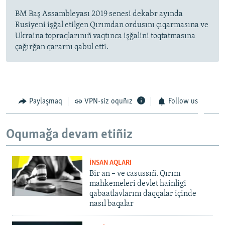
BM Baş Assambleyası 2019 senesi dekabr ayında
Rusiyeni işğal etilgen Qırımdan ordusını çıqarmasına ve
Ukraina topraqlarınıñ vaqtınca işğalini toqtatmasına
çağırğan qararnı qabul etti.
Paylaşmaq
VPN-siz oquñız
Follow us
Oqumağa devam etiñiz
İNSAN AQLARI
Bir an – ve casussıñ. Qırım
mahkemeleri devlet hainligi
qabaatlavlarını daqqalar içinde
nasıl baqalar