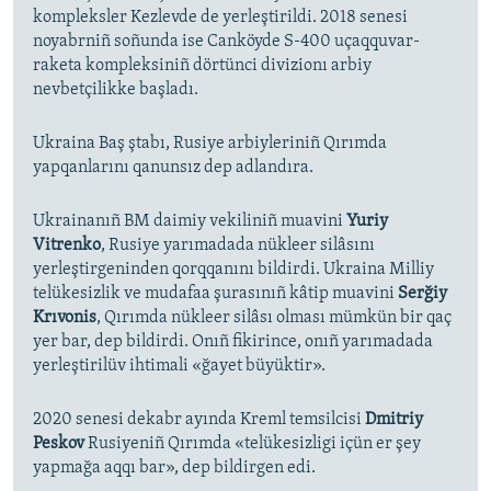
kompleksler Kezlevde de yerleştirildi. 2018 senesi
noyabrniñ soñunda ise Canköyde S-400 uçaqquvar-
raketa kompleksiniñ dörtünci divizionı arbiy
nevbetçilikke başladı.
Ukraina Baş ştabı, Rusiye arbiyleriniñ Qırımda
yapqanlarını qanunsız dep adlandıra.
Ukrainanıñ BM daimiy vekiliniñ muavini
Yuriy
Vitrenko
, Rusiye yarımadada nükleer silâsını
yerleştirgeninden qorqqanını bildirdi. Ukraina Milliy
telükesizlik ve mudafaa şurasınıñ kâtip muavini
Serğiy
Krıvonis
, Qırımda nükleer silâsı olması mümkün bir qaç
yer bar, dep bildirdi. Onıñ fikirince, onıñ yarımadada
yerleştirilüv ihtimali «ğayet büyüktir».
2020 senesi dekabr ayında Kreml temsilcisi
Dmitriy
Peskov
Rusiyeniñ Qırımda «telükesizligi içün er şey
yapmağa aqqı bar», dep bildirgen edi.