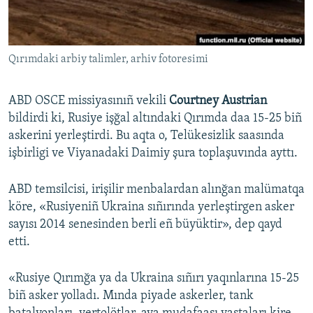
Русский
Українською
Qırımdaki arbiy talimler, arhiv fotoresimi
QOŞULIÑIZ!
ABD OSCE missiyasınıñ vekili
Courtney Austrian
bildirdi ki, Rusiye işğal altındaki Qırımda daa 15-25 biñ
askerini yerleştirdi. Bu aqta o, Telükesizlik saasında
RFE/RS bütün saytları
işbirligi ve Viyanadaki Daimiy şura toplaşuvında ayttı.
ABD temsilcisi, irişilir menbalardan alınğan malümatqa
köre, «Rusiyeniñ Ukraina sıñırında yerleştirgen asker
sayısı 2014 senesinden berli eñ büyüktir», dep qayd
etti.
«Rusiye Qırımğa ya da Ukraina sıñırı yaqınlarına 15-25
biñ asker yolladı. Mında piyade askerler, tank