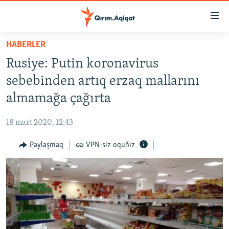
Link
açıqlığı
Esas
HABERLER
mündericege
HABERLER
Rusiye: Putin koronavirus
qaytmaq
SİYASET
Baş
sebebinden artıq erzaq mallarını
İQTİSADİYAT
navigatsiyağa
almamağa çağırta
qaytmaq
CEMİYET
Qıdıruvğa
18 mart 2020, 12:43
MEDENİYET
qaytmaq
Paylaşmaq
VPN-siz oquñız
İNSAN AQLARI
VİDEO
SÜRET
BLOGLAR
FİKİR