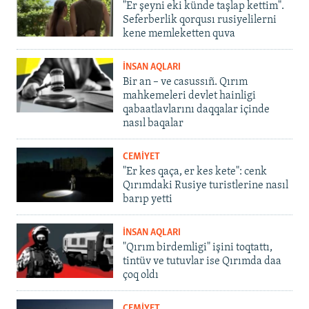
"Er şeyni eki künde taşlap kettim".
Seferberlik qorqusı rusiyelilerni
kene memleketten quva
İNSAN AQLARI
Bir an – ve casussıñ. Qırım
mahkemeleri devlet hainligi
qabaatlavlarını daqqalar içinde
nasıl baqalar
CEMİYET
"Er kes qaça, er kes kete": cenk
Qırımdaki Rusiye turistlerine nasıl
barıp yetti
İNSAN AQLARI
"Qırım birdemligi" işini toqtattı,
tintüv ve tutuvlar ise Qırımda daa
çoq oldı
CEMİYET