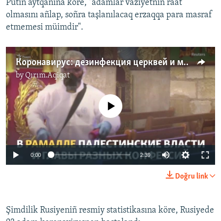
Putin aytqanına köre, "adamlar vaziyetniñ raat
olmasını añlap, soñra taşlanılacaq erzaqqa para masraf
etmemesi müimdir".
Коронавирус: дезинфекция церквей и мечетей в разных странах мира (видео)
by
Qırım.Aqiqat
No media source currently available
Auto
0:00
2:39
270p
Doğru link
360p
Auto
270p
360p
404p
404p
Şimdilik Rusiyeniñ resmiy statistikasına köre, Rusiyede