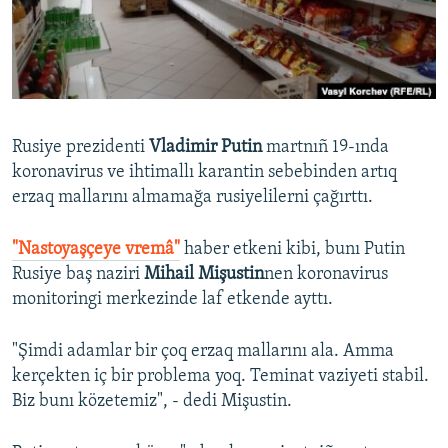
Русский
Українською
QOŞULIÑIZ!
Rusiye prezidenti
Vladimir Putin
martnıñ 19-ında
koronavirus ve ihtimallı karantin sebebinden artıq
erzaq mallarını almamağa rusiyelilerni çağırttı.
RFE/RS bütün saytları
"Nastoyaşçeye vremâ"
haber etkeni kibi, bunı Putin
Rusiye baş naziri
Mihail Mişustin
nen koronavirus
monitoringi merkezinde laf etkende ayttı.
"Şimdi adamlar bir çoq erzaq mallarını ala. Amma
kerçekten iç bir problema yoq. Teminat vaziyeti stabil.
Biz bunı közetemiz", - dedi Mişustin.