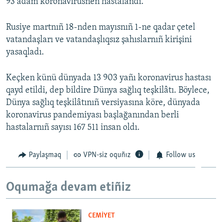
93 adam koronavirusnen hastalandı.
1080p
1080p
Rusiye martnıñ 18-nden mayısnıñ 1-ne qadar çetel
vatandaşları ve vatandaşlıqsız şahıslarnıñ kirişini
yasaqladı.
Keçken künü dünyada 13 903 yañı koronavirus hastası
qayd etildi, dep bildire Dünya sağlıq teşkilâtı. Böylece,
Dünya sağlıq teşkilâtınıñ versiyasına köre, dünyada
koronavirus pandemiyası başlağanından berli
hastalarnıñ sayısı 167 511 insan oldı.
Paylaşmaq
VPN-siz oquñız
Follow us
Oqumağa devam etiñiz
CEMİYET