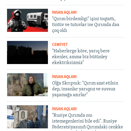
İNSAN AQLARI
"Qırım birdemligi" işini toqtattı,
tintüv ve tutuvlar ise Qırımda daa
çoq oldı
CEMİYET
"Haberlerge köre, yarıq bere
ekenler, amma biz bütünley
ekektriksizmiz"
İNSAN AQLARI
Olğa Skrıpnık: "Qırım azat etilsin
dep, insanlar yarıqsız ve suvsuz
yaşamağa azırlar"
İNSAN AQLARI
"Rusiye Qırımda onı
istemegenlerini bile edi". Rusiye
Federatsiyasınıñ Qırımdaki cenkke