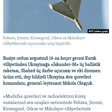
Русский
Українською
QOŞULIÑIZ!
Poltava, Jitomir, Kirovograd, Odesa ve Mıkolayıv
vilâyetlerinde uçucısızlar urıp tüşürildi
RFE/RS bütün saytları
Rusiye ordusı avgustnıñ 16-na keçer gecesi Kursk
vilâyetinden Ukrayinağa «İskander-M» üç ballistik
raketası, Shahed üç darbe uçucısızı ve eki dronnen
ücüm etti, dep bildirdi Ukrayina Ava quvetleri
komandanı, general-leytenant Mıkola Oleşçuk.
«Mudafaa quvetleri ve radioelektron küreş
vastalarınıñ ava uruşları neticesinde Poltava, Jitomir,
Kirovograd, Odesa ve Mıkolayıv vilâyetlerinde