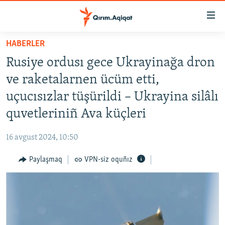
Link
açıqlığı
Esas
HABERLER
mündericege
HABERLER
Rusiye ordusı gece Ukrayinağa dron
qaytmaq
SİYASET
Baş
ve raketalarnen ücüm etti,
İQTİSADİYAT
navigatsiyağa
uçucısızlar tüşürildi – Ukrayina silâlı
qaytmaq
CEMİYET
quvetleriniñ Ava küçleri
Qıdıruvğa
MEDENİYET
qaytmaq
16 avgust 2024, 10:50
İNSAN AQLARI
Paylaşmaq
VPN-siz oquñız
VİDEO
SÜRET
BLOGLAR
FİKİR