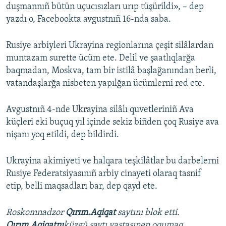
duşmannıñ bütün uçucısızları urıp tüşürildi», – dep
yazdı o, Facebookta avgustnıñ 16-nda saba.
Rusiye arbiyleri Ukrayina regionlarına çeşit silâlardan
muntazam surette ücüm ete. Delil ve şaatlıqlarğa
baqmadan, Moskva, tam bir istilâ başlağanından berli,
vatandaşlarğa nisbeten yapılğan ücümlerni red ete.
Avgustnıñ 4-nde Ukrayina silâlı quvetleriniñ Ava
küçleri eki buçuq yıl içinde sekiz biñden çoq Rusiye ava
nişanı yoq etildi, dep bildirdi.
Ukrayina akimiyeti ve halqara teşkilâtlar bu darbelerni
Rusiye Federatsiyasınıñ arbiy cinayeti olaraq tasnif
etip, belli maqsadları bar, dep qayd ete.
Roskomnadzor
Qırım.Aqiqat
saytını blok etti.
Qırım.Aqiqatnı
küzgü saytı vastasınen oqumaq