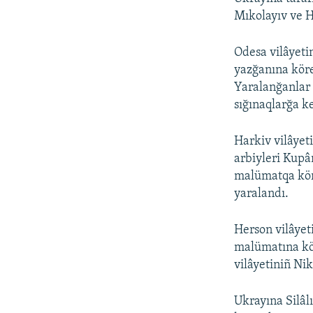
Mıkolayıv ve H
Odesa vilâyeti
yazğanına köre
Yaralanğanlar 
sığınaqlarğa k
Harkiv vilâyet
arbiyleri Kupâ
malümatqa köre
yaralandı.
Herson vilâyet
malümatına kör
vilâyetiniñ Ni
Ukrayına Silâl