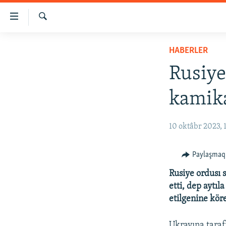
Link
açıqlığı
Qıdırmaq
Esas
HABERLER
HABERLER
mündericege
SİYASET
qaytmaq
Rusiye
Baş
İQTİSADİYAT
navigatsiyağa
kamik
CEMİYET
qaytmaq
Qıdıruvğa
MEDENİYET
10 oktâbr 2023, 
qaytmaq
İNSAN AQLARI
VİDEO
Paylaşmaq
SÜRET
Rusiye ordusı
etti, dep aytı
BLOGLAR
etilgenine kör
FİKİR
Ukrayına taraf