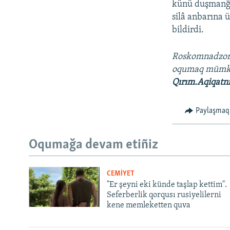
künü duşmanğa 
silâ anbarına 
bildirdi.
Roskomnadzo
oqumaq müm
Qırım.Aqiqatn
Paylaşmaq
Oqumağa devam etiñiz
CEMİYET
"Er şeyni eki künde taşlap kettim".
Seferberlik qorqusı rusiyelilerni
kene memleketten quva