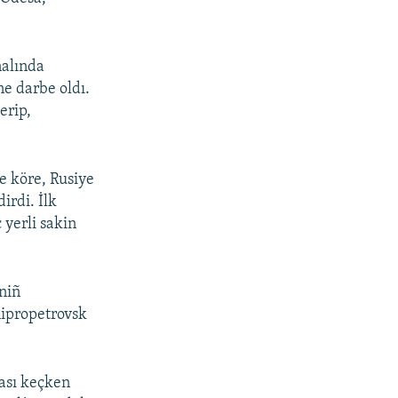
nalında
e darbe oldı.
erip,
e köre, Rusiye
irdi. İlk
 yerli sakin
iniñ
nipropetrovsk
yası keçken