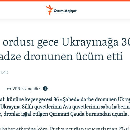
 ordusı gece Ukrayınağa 3
adze dronunen ücüm etti
11:42
VPN-siz oquñız
 salı kününe keçer gecesi 36 «Şahed» darbe dronunen Ukr
la Ukrayına Silâlı quvetleriniñ Ava quvetleriniñ saba haberi
e, dronlar işğal etilgen Qırımnıñ Çauda burnundan uçurıla.
ı haber etkenine köre, Rusiye uçurğan uçucısızlardan 27-si