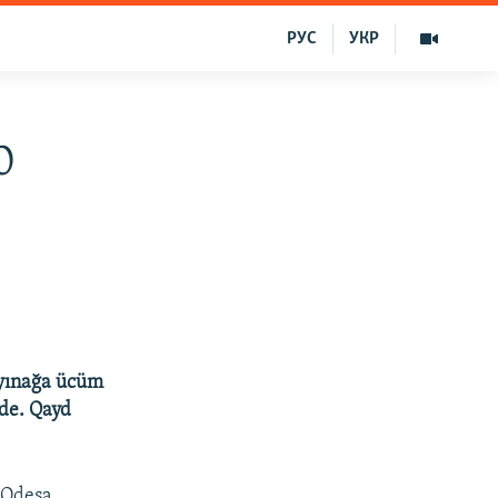
РУС
УКР
0
ayınağa ücüm
nde. Qayd
 Odesa,