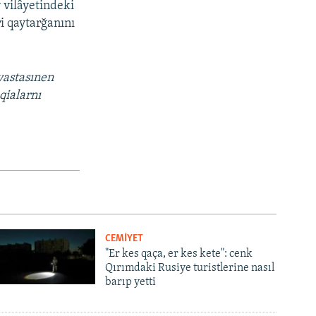
 vilâyetindeki
i qaytarğanını
vastasınen
qialarnı
CEMİYET
"Er kes qaça, er kes kete": cenk
Qırımdaki Rusiye turistlerine nasıl
barıp yetti