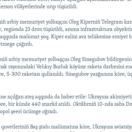
erson vilâyetlerinde urıp tüşürildi.
niñ arbiy memuriyet yolbaşçısı Oleg Kiperniñ Telegram ka
, regionda 23 dron tüşürildi, amma infrastruktura obyektin
aqqında malümat yoq. Kiper ealini ava telükesine emiyet b
etmege çağırdı.
iniñ arbiy memuriyet yolbaşçısı Oleg Sinegubov bildirgenin
nsk rayonındaki Velıkıy Burluk köyüne raketa darbesini end
, S-300 raketası qullanıldı. Sinegubov yazğanına köre, üç
ine açılğan ateş aqqında da haber etile: Ukrayına akimiyet
e, bir künde 440 snarâd atıldı. Oktâbrniñ 10-nda saba D
kopol şeeri ücümge oğradı.
ı quvetleriniñ Baş ştabı malümatına köre, Ukrayına aviatsi