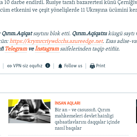
10 darbe endirdi. Rusiye tarafı bazarertesi künü Çerniğiv
ücüm etkenini ve çeşit yönelişlerde 11 Ukrayına ücümini ker
r
Qırım.Aqiqat
saytını blok etti.
Qırım.Aqiqatnı
küzgü saytı 
kün:
https://krymrcriywdcchs.azureedge.net
. Esas adise-va
ıñ
Telegram
ve
İnstagram
saifelerinden taqip etiñiz.
VPN-siz oquñız
Follow us
Print
İNSAN AQLARI
Bir an – ve casussıñ. Qırım
mahkemeleri devlet hainligi
qabaatlavlarını daqqalar içinde
nasıl baqalar