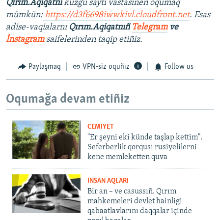
Qırım.Aqiqatnı
küzgü saytı vastasınen oqumaq
mümkün:
https://d3f6698iwwkivl.cloudfront.net​
. Esas
adise-vaqialarnı
Qırım.Aqiqatnıñ
Telegram
ve
İnstagram
saifelerinden taqip etiñiz.
Paylaşmaq
VPN-siz oquñız
Follow us
Oqumağa devam etiñiz
CEMİYET
"Er şeyni eki künde taşlap kettim".
Seferberlik qorqusı rusiyelilerni
kene memleketten quva
İNSAN AQLARI
Bir an – ve casussıñ. Qırım
mahkemeleri devlet hainligi
qabaatlavlarını daqqalar içinde