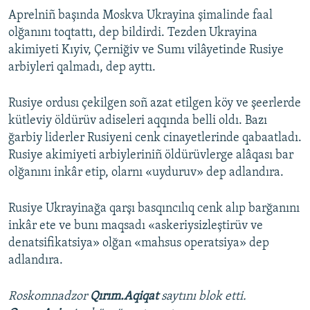
Aprelniñ başında Moskva Ukrayina şimalinde faal
olğanını toqtattı, dep bildirdi. Tezden Ukrayina
akimiyeti Kıyiv, Çerniğiv ve Sumı vilâyetinde Rusiye
arbiyleri qalmadı, dep ayttı.
Rusiye ordusı çekilgen soñ azat etilgen köy ve şeerlerde
kütleviy öldürüv adiseleri aqqında belli oldı. Bazı
ğarbiy liderler Rusiyeni cenk cinayetlerinde qabaatladı.
Rusiye akimiyeti arbiyleriniñ öldürüvlerge alâqası bar
olğanını inkâr etip, olarnı «uyduruv» dep adlandıra.
Rusiye Ukrayinağa qarşı basqıncılıq cenk alıp barğanını
inkâr ete ve bunı maqsadı «askeriysizleştirüv ve
denatsifikatsiya» olğan «mahsus operatsiya» dep
adlandıra.
Roskomnadzor
Qırım.Aqiqat
saytını blok etti.