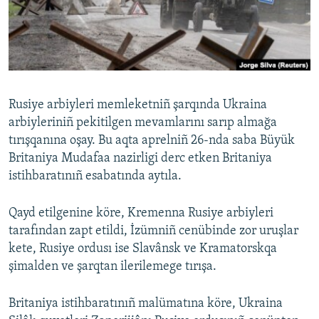
Русский
Українською
QOŞULIÑIZ!
Rusiye arbiyleri memleketniñ şarqında Ukraina
arbiyleriniñ pekitilgen mevamlarını sarıp almağa
tırışqanına oşay. Bu aqta aprelniñ 26-nda saba Büyük
RFE/RS bütün saytları
Britaniya Mudafaa nazirligi derc etken Britaniya
istihbaratınıñ esabatında aytıla.
Qayd etilgenine köre, Kremenna Rusiye arbiyleri
tarafından zapt etildi, İzümniñ cenübinde zor uruşlar
kete, Rusiye ordusı ise Slavânsk ve Kramatorskqa
şimalden ve şarqtan ilerilemege tırışa.
Britaniya istihbaratınıñ malümatına köre, Ukraina