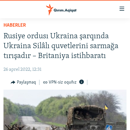
Link
açıqlığı
Esas
HABERLER
mündericege
HABERLER
Rusiye ordusı Ukraina şarqında
qaytmaq
SİYASET
Baş
Ukraina Silâlı quvetlerini sarmağa
İQTİSADİYAT
navigatsiyağa
tırışadır – Britaniya istihbaratı
qaytmaq
CEMİYET
Qıdıruvğa
26 aprel 2022, 12:31
MEDENİYET
qaytmaq
Paylaşmaq
VPN-siz oquñız
İNSAN AQLARI
VİDEO
SÜRET
BLOGLAR
FİKİR