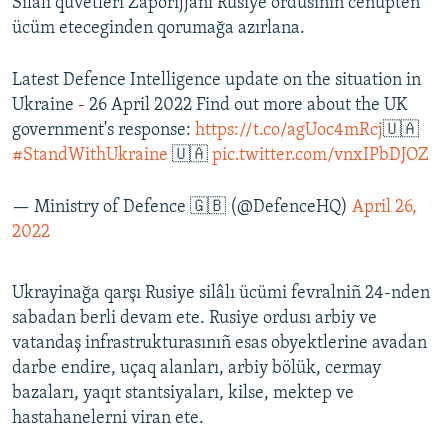
Silâlı quvetleri Zaporijjânı Rusiye ordusınıñ cenüpten
ücüm eteceginden qorumağa azırlana.
Latest Defence Intelligence update on the situation in
Ukraine - 26 April 2022 Find out more about the UK
government's response:
https://t.co/agUoc4mRcj
🇺🇦
#StandWithUkraine
🇺🇦
pic.twitter.com/vnxIPbDJOZ
— Ministry of Defence 🇬🇧 (@DefenceHQ)
April 26,
2022
Ukrayinağa qarşı Rusiye silâlı ücümi fevralniñ 24-nden
sabadan berli devam ete. Rusiye ordusı arbiy ve
vatandaş infrastrukturasınıñ esas obyektlerine avadan
darbe endire, uçaq alanları, arbiy bölük, cermay
bazaları, yaqıt stantsiyaları, kilse, mektep ve
hastahanelerni viran ete.