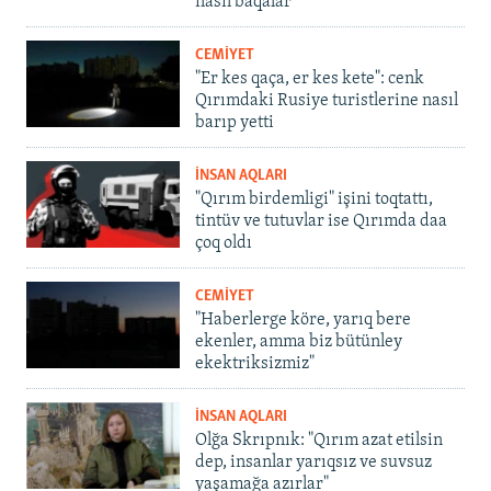
nasıl baqalar
CEMİYET
"Er kes qaça, er kes kete": cenk
Qırımdaki Rusiye turistlerine nasıl
barıp yetti
İNSAN AQLARI
"Qırım birdemligi" işini toqtattı,
tintüv ve tutuvlar ise Qırımda daa
çoq oldı
CEMİYET
"Haberlerge köre, yarıq bere
ekenler, amma biz bütünley
ekektriksizmiz"
İNSAN AQLARI
Olğa Skrıpnık: "Qırım azat etilsin
dep, insanlar yarıqsız ve suvsuz
yaşamağa azırlar"