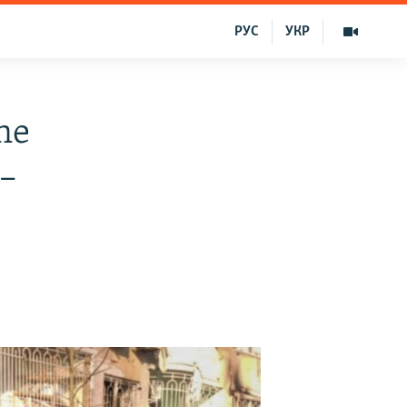
РУС
УКР
ne
 –