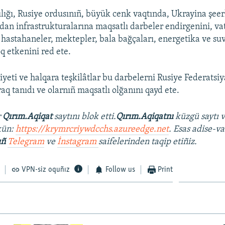
ılığı, Rusiye ordusınıñ, büyük cenk vaqtında, Ukrayina şeer
jdan infrastrukturalarına maqsatlı darbeler endirgenini, va
 hastahaneler, mektepler, bala bağçaları, energetika ve su
q etkenini red ete.
yeti ve halqara teşkilâtlar bu darbelerni Rusiye Federatsiy
raq tanıdı ve olarnıñ maqsatlı olğanını qayd ete.
r
Qırım.Aqiqat
saytını blok etti.
Qırım.Aqiqatnı
küzgü saytı 
kün:
https://krymrcriywdcchs.azureedge.net
. Esas adise-va
ıñ
Telegram
ve
İnstagram
saifelerinden taqip etiñiz.
VPN-siz oquñız
Follow us
Print