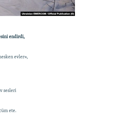
sini endirdi,
mesken evler»,
v sesleri
ücüm ete.