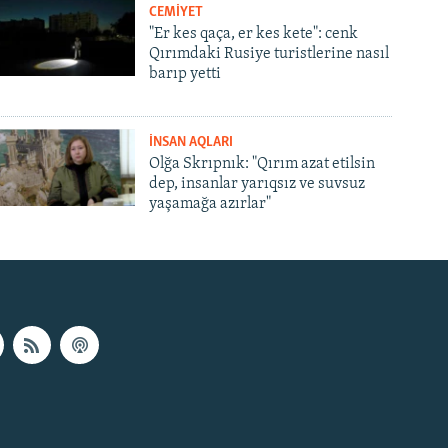
CEMİYET
"Er kes qaça, er kes kete": cenk
Qırımdaki Rusiye turistlerine nasıl
barıp yetti
İNSAN AQLARI
Olğa Skrıpnık: "Qırım azat etilsin
dep, insanlar yarıqsız ve suvsuz
yaşamağa azırlar"