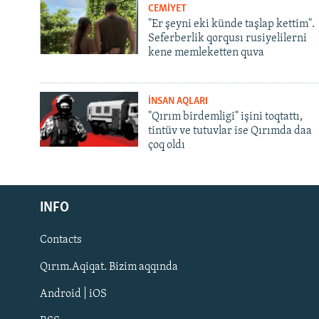
CEMİYET
"Er şeyni eki künde taşlap kettim".
Seferberlik qorqusı rusiyelilerni
kene memleketten quva
İNSAN AQLARI
"Qırım birdemligi" işini toqtattı,
tintüv ve tutuvlar ise Qırımda daa
çoq oldı
Русский
INFO
Українською
Contacts
QOŞULIÑIZ!
Qırım.Aqiqat. Bizim aqqında
Android | iOS