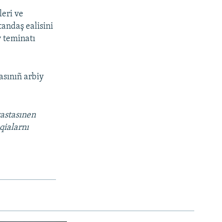
leri ve
tandaş ealisini
v teminatı
asınıñ arbiy
vastasınen
qialarnı