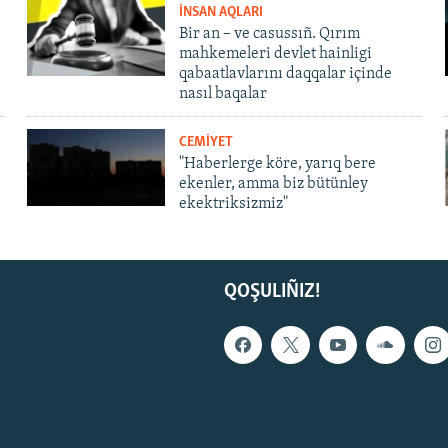
İNSAN AQLARI
Bir an – ve casussıñ. Qırım
mahkemeleri devlet hainligi
qabaatlavlarını daqqalar içinde
nasıl baqalar
CEMİYET
"Haberlerge köre, yarıq bere
ekenler, amma biz bütünley
ekektriksizmiz"
QOŞULIÑIZ!