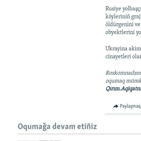
Rusiye yolbaşç
köyleriniñ gra
öldürgenini ve
obyektlerini yo
Ukrayina akimi
cinayetleri ola
Roskomnadzo
oqumaq müm
Qırım.Aqiqatn
Paylaşmaq
Oqumağa devam etiñiz