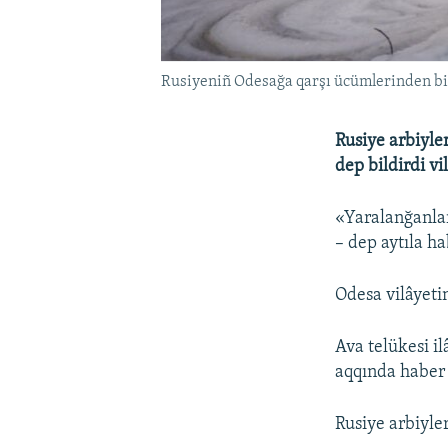
Rusiyeniñ Odesağa qarşı ücümlerinden bir
Rusiye arbiyle
dep bildirdi v
«Yaralanğanlar
– dep aytıla h
Odesa vilâyeti
Ava telükesi i
aqqında haber 
Rusiye arbiyle