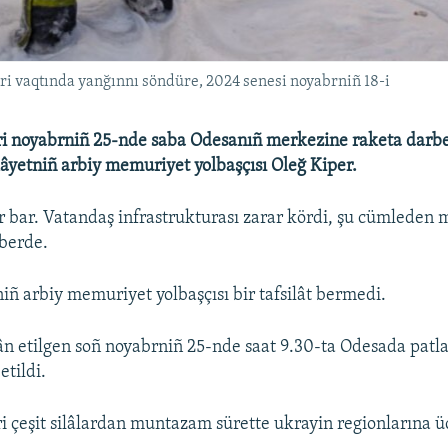
i vaqtında yanğınnı söndüre, 2024 senesi noyabrniñ 18-i
ri noyabrniñ 25-nde saba Odesanıñ merkezine raketa darbe
ilâyetniñ arbiy memuriyet yolbaşçısı Oleğ Kiper.
 bar. Vatandaş infrastrukturası zarar kördi, şu cümleden 
aberde.
niñ arbiy memuriyet yolbaşçısı bir tafsilât bermedi.
lân etilgen soñ noyabrniñ 25-nde saat 9.30-ta Odesada patla
etildi.
ri çeşit silâlardan muntazam sürette ukrayin regionlarına 