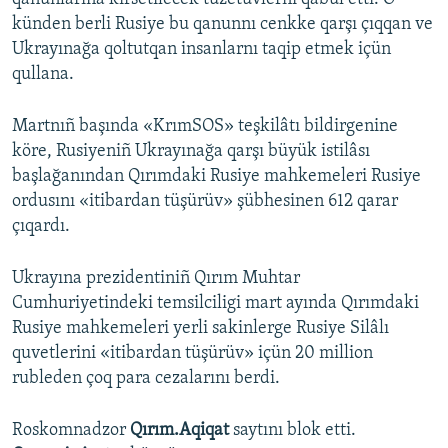
künden berli Rusiye bu qanunnı cenkke qarşı çıqqan ve
Ukrayınağa qoltutqan insanlarnı taqip etmek içün
qullana.
Martnıñ başında «KrımSOS» teşkilâtı bildirgenine
köre, Rusiyeniñ Ukrayınağa qarşı büyük istilâsı
başlağanından Qırımdaki Rusiye mahkemeleri Rusiye
ordusını «itibardan tüşürüv» şübhesinen 612 qarar
çıqardı.
Ukrayına prezidentiniñ Qırım Muhtar
Cumhuriyetindeki temsilciligi mart ayında Qırımdaki
Rusiye mahkemeleri yerli sakinlerge Rusiye Silâlı
quvetlerini «itibardan tüşürüv» içün 20 million
rubleden çoq para cezalarını berdi.
Roskomnadzor
Qırım.Aqiqat
saytını blok etti.