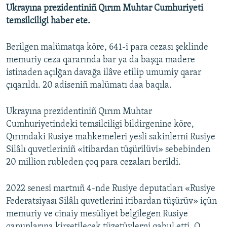
Ukrayına prezidentiniñ Qırım Muhtar Cumhuriyeti
Русский
temsilciligi haber ete.
Українською
Berilgen malümatqa köre, 641-i para cezası şeklinde
memuriy ceza qararında bar ya da başqa madere
QOŞULIÑIZ!
istinaden açılğan davağa ilâve etilip umumiy qarar
çıqarıldı. 20 adiseniñ malümatı daa baqıla.
RFE/RS bütün saytları
Ukrayına prezidentiniñ Qırım Muhtar
Cumhuriyetindeki temsilciligi bildirgenine köre,
Qırımdaki Rusiye mahkemeleri yesli sakinlerni Rusiye
Silâlı quvetleriniñ «itibardan tüşürilüvi» sebebinden
20 million rubleden çoq para cezaları berildi.
2022 senesi martnıñ 4-nde Rusiye deputatları «Rusiye
Federatsiyası Silâlı quvetlerini itibardan tüşürüv» içün
memuriy ve cinaiy mesüliyet belgilegen Rusiye
qanunlarına kirsetilecek tüzetüvlerni qabul etti. O