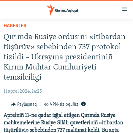
Link
açıqlığı
Esas
HABERLER
mündericege
HABERLER
Qırımda Rusiye ordusını «itibardan
qaytmaq
SİYASET
Baş
tüşürüv» sebebinden 737 protokol
İQTİSADİYAT
navigatsiyağa
tizildi – Ukrayına prezidentiniñ
qaytmaq
CEMİYET
Kırım Muhtar Cumhuriyeti
Qıdıruvğa
MEDENİYET
qaytmaq
temsilciligi
İNSAN AQLARI
11 aprel 2024, 14:25
VİDEO
Paylaşmaq
VPN-siz oquñız
SÜRET
Aprelniñ 11-ne qadar işğal etilgen Qırımda Rusiye
BLOGLAR
mahkemelerine Rusiye Silâlı quvetleriniñ «itibardan
FİKİR
tüşürilüvi» sebebinden 737 malümat keldi. Bu aqta