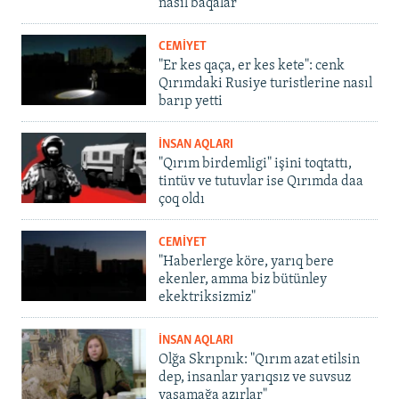
nasıl baqalar
CEMİYET
"Er kes qaça, er kes kete": cenk
Qırımdaki Rusiye turistlerine nasıl
barıp yetti
İNSAN AQLARI
"Qırım birdemligi" işini toqtattı,
tintüv ve tutuvlar ise Qırımda daa
çoq oldı
CEMİYET
"Haberlerge köre, yarıq bere
ekenler, amma biz bütünley
ekektriksizmiz"
İNSAN AQLARI
Olğa Skrıpnık: "Qırım azat etilsin
dep, insanlar yarıqsız ve suvsuz
yaşamağa azırlar"