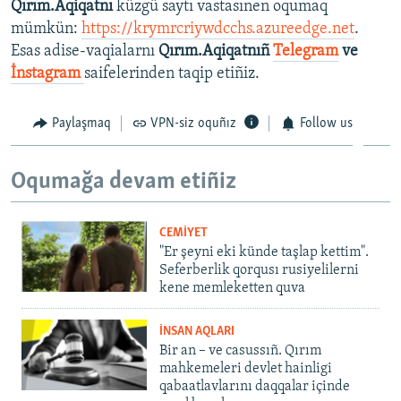
Qırım.Aqiqatnı
küzgü saytı vastasınen oqumaq
mümkün:
https://krymrcriywdcchs.azureedge.net
.
Esas adise-vaqialarnı
Qırım.Aqiqatnıñ
Telegram
ve
İnstagram
saifelerinden taqip etiñiz.
Paylaşmaq
VPN-siz oquñız
Follow us
Oqumağa devam etiñiz
CEMİYET
"Er şeyni eki künde taşlap kettim".
Seferberlik qorqusı rusiyelilerni
kene memleketten quva
İNSAN AQLARI
Bir an – ve casussıñ. Qırım
mahkemeleri devlet hainligi
qabaatlavlarını daqqalar içinde