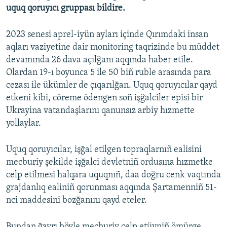
uquq qoruyıcı gruppası bildire.
Русский
2023 senesi aprel-iyün ayları içinde Qırımdaki insan
Українською
aqları vaziyetine dair monitoring taqrizinde bu müddet
devamında 26 dava açılğanı aqqında haber etile.
QOŞULIÑIZ!
Olardan 19-ı boyunca 5 ile 50 biñ ruble arasında para
cezası ile ükümler de çıqarılğan. Uquq qoruyıcılar qayd
etkeni kibi, cöreme ödengen soñ işğalciler episi bir
Ukrayina vatandaşlarını qanunsız arbiy hızmette
RFE/RS bütün saytları
yollaylar.
Uquq qoruyıcılar, işğal etilgen topraqlarnıñ ealisini
mecburiy şekilde işğalci devletniñ ordusına hızmetke
celp etilmesi halqara uquqnıñ, daa doğru cenk vaqtında
grajdanlıq ealiniñ qorunması aqqında Şartamenniñ 51-
nci maddesini bozğanını qayd eteler.
Bundan ğayrı böyle mecburiy celp etüvniñ ömürge