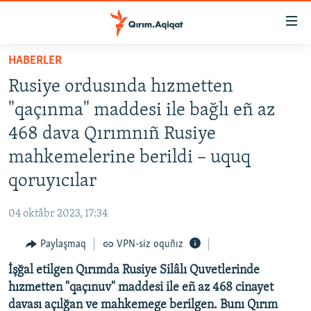
Link
açıqlığı
Esas
HABERLER
mündericege
HABERLER
Rusiye ordusında hızmetten
qaytmaq
SİYASET
Baş
"qaçınma" maddesi ile bağlı eñ az
İQTİSADİYAT
navigatsiyağa
468 dava Qırımnıñ Rusiye
qaytmaq
CEMİYET
mahkemelerine berildi – uquq
Qıdıruvğa
MEDENİYET
qaytmaq
qoruyıcılar
İNSAN AQLARI
04 oktâbr 2023, 17:34
VİDEO
Paylaşmaq
VPN-siz oquñız
SÜRET
İşğal etilgen Qırımda Rusiye Silâlı Quvetlerinde
BLOGLAR
hızmetten "qaçınuv" maddesi ile eñ az 468 cinayet
FİKİR
davası açılğan ve mahkemege berilgen. Bunı Qırım