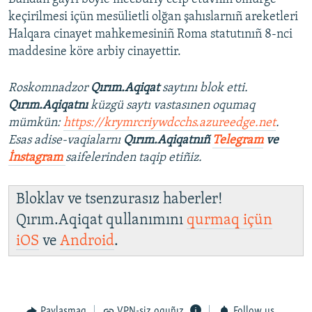
keçirilmesi içün mesülietli olğan şahıslarnıñ areketleri
Halqara cinayet mahkemesiniñ Roma statutınıñ 8-nci
maddesine köre arbiy cinayettir.
Roskomnadzor
Qırım.Aqiqat
saytını blok etti.
Qırım.Aqiqatnı
küzgü saytı vastasınen oqumaq
mümkün:
https://krymrcriywdcchs.azureedge.net
.
Esas adise-vaqialarnı
Qırım.Aqiqatnıñ
Telegram
ve
İnstagram
saifelerinden taqip etiñiz.
Bloklav ve tsenzurasız haberler!
Qırım.Aqiqat qullanımını
qurmaq içün
iOS
ve
Android
.
Paylaşmaq
VPN-siz oquñız
Follow us