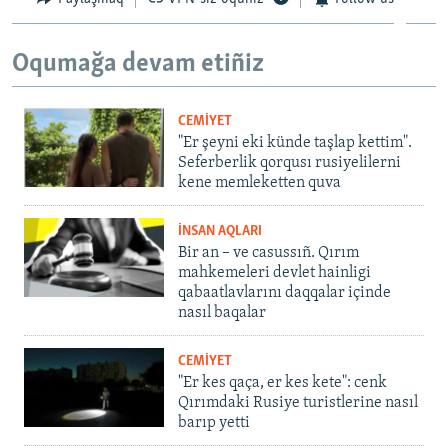
Oqumağa devam etiñiz
CEMİYET
"Er şeyni eki künde taşlap kettim".
Seferberlik qorqusı rusiyelilerni
kene memleketten quva
İNSAN AQLARI
Bir an – ve casussıñ. Qırım
mahkemeleri devlet hainligi
qabaatlavlarını daqqalar içinde
nasıl baqalar
CEMİYET
"Er kes qaça, er kes kete": cenk
Qırımdaki Rusiye turistlerine nasıl
barıp yetti