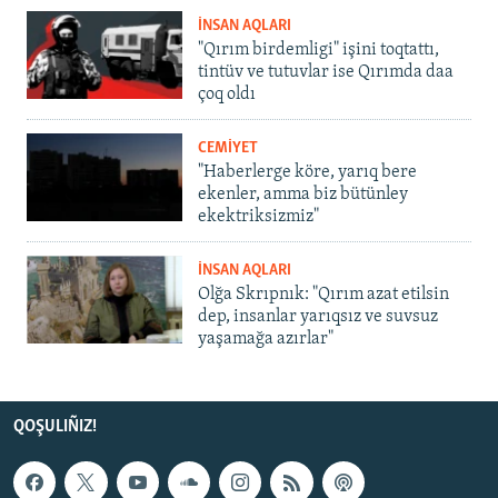
İNSAN AQLARI
"Qırım birdemligi" işini toqtattı,
tintüv ve tutuvlar ise Qırımda daa
çoq oldı
CEMİYET
"Haberlerge köre, yarıq bere
ekenler, amma biz bütünley
ekektriksizmiz"
İNSAN AQLARI
Olğa Skrıpnık: "Qırım azat etilsin
dep, insanlar yarıqsız ve suvsuz
yaşamağa azırlar"
QOŞULIÑIZ!