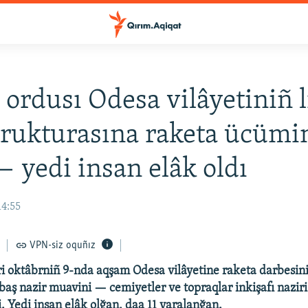
 ordusı Odesa vilâyetiniñ 
trukturasına raketa ücümi
— yedi insan elâk oldı
14:55
VPN-siz oquñız
ri oktâbrniñ 9-nda aqşam Odesa vilâyetine raketa darbesini
baş nazir muavini — cemiyetler ve topraqlar inkişafı naziri
. Yedi insan elâk olğan, daa 11 yaralanğan.