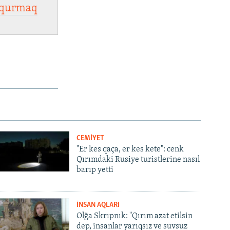
qurmaq
CEMİYET
"Er kes qaça, er kes kete": cenk
Qırımdaki Rusiye turistlerine nasıl
barıp yetti
İNSAN AQLARI
Olğa Skrıpnık: "Qırım azat etilsin
dep, insanlar yarıqsız ve suvsuz