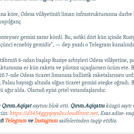
a köre, Odesa vilâyetiniñ liman infrastrukturasına darbe b
yapılğanç
konteyner gemisi zarar kördi. Bu, soñki dört kün içinde Rusi
çünci ecnebiy gemidir", — dep yazdı o Telegram kanalınd
tâbrniñ 6-ndan başlap Rusiye arbiyleri Odesa vilâyetine, 
ukturasına er kün raketa ve pilotsız uçaqlarnen ücüm ete. B
ñ 7-nde Odesa ticaret limanına ballistik raketalarınen urdı
, Palau bayrağı altında olğan ticaret gemisi ateşke oğradı. 
ü ağır alda. Olarnıñ episi çetel vatandaşlarıdır.
r
Qırım.Aqiqat
saytını blok etti.
Qırım.Aqiqatnı
küzgü saytı 
kün:
https://d3454ggyqnys2v.cloudfront.net
. Esas adise-vaq
ıñ
Telegram
ve
İnstagram
saifelerinden taqip etiñiz.