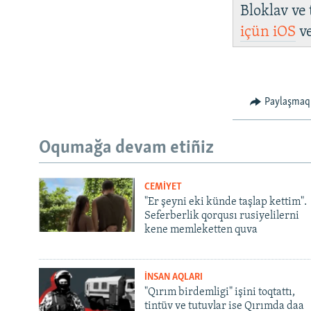
Bloklav ve
içün
iOS
v
Paylaşmaq
Oqumağa devam etiñiz
CEMİYET
"Er şeyni eki künde taşlap kettim".
Seferberlik qorqusı rusiyelilerni
kene memleketten quva
İNSAN AQLARI
"Qırım birdemligi" işini toqtattı,
tintüv ve tutuvlar ise Qırımda daa