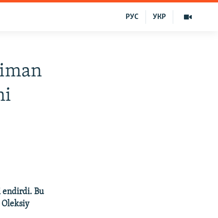
РУС
УКР
liman
ni
 endirdi. Bu
 Oleksiy