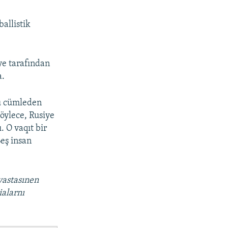
allistik
ye tarafından
a.
şu cümleden
öylece, Rusiye
. O vaqıt bir
Beş insan
vastasınen
ialarnı