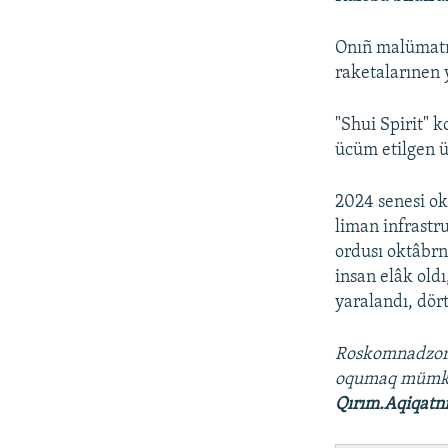
Onıñ malümatın
raketalarınen 
"Shui Spirit" 
ücüm etilgen ü
2024 senesi ok
liman infrastr
ordusı oktâbrni
insan elâk oldı
yaralandı, dört
Roskomnadzo
oqumaq müm
Qırım.Aqiqatn