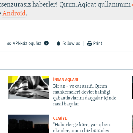
 tsenzurasız haberler! Qırım.Aqiqat qullanımını
e
Android
.
VPN-siz oquñız
Follow us
Print
İNSAN AQLARI
Bir an – ve casussıñ. Qırım
mahkemeleri devlet hainligi
qabaatlavlarını daqqalar içinde
nasıl baqalar
CEMİYET
"Haberlerge köre, yarıq bere
ekenler, amma biz bütünley