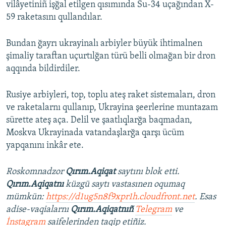
vilâyetiniñ işğal etilgen qısımında Su-34 uçağından X-
59 raketasını qullandılar.
Bundan ğayrı ukrayinalı arbiyler büyük ihtimalnen
şimaliy taraftan uçurtılğan türü belli olmağan bir dron
aqqında bildirdiler.
Rusiye arbiyleri, top, toplu ateş raket sistemaları, dron
ve raketalarnı qullanıp, Ukrayina şeerlerine muntazam
sürette ateş aça. Delil ve şaatlıqlarğa baqmadan,
Moskva Ukrayinada vatandaşlarğa qarşı ücüm
yapqanını inkâr ete.
Roskomnadzor
Qırım.Aqiqat
saytını blok etti.
Qırım.Aqiqatnı
küzgü saytı vastasınen oqumaq
mümkün:
https://d1ug5n8f9xpr1h.cloudfront.net
. Esas
adise-vaqialarnı
Qırım.Aqiqatnıñ
Telegram
ve
İnstagram
saifelerinden taqip etiñiz.