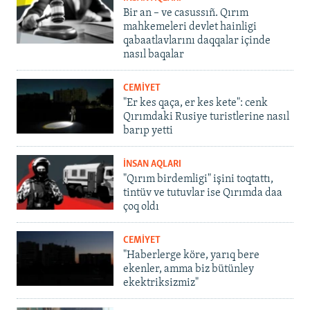
Bir an – ve casussıñ. Qırım
mahkemeleri devlet hainligi
qabaatlavlarını daqqalar içinde
nasıl baqalar
CEMİYET
"Er kes qaça, er kes kete": cenk
Qırımdaki Rusiye turistlerine nasıl
barıp yetti
İNSAN AQLARI
"Qırım birdemligi" işini toqtattı,
tintüv ve tutuvlar ise Qırımda daa
çoq oldı
CEMİYET
"Haberlerge köre, yarıq bere
ekenler, amma biz bütünley
ekektriksizmiz"