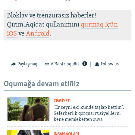
Bloklav ve tsenzurasız haberler!
Qırım.Aqiqat qullanımını
qurmaq içün
iOS
ve
Android
.
Paylaşmaq
VPN-siz oquñız
Follow us
Oqumağa devam etiñiz
CEMİYET
"Er şeyni eki künde taşlap kettim".
Seferberlik qorqusı rusiyelilerni
kene memleketten quva
İNSAN AQLARI