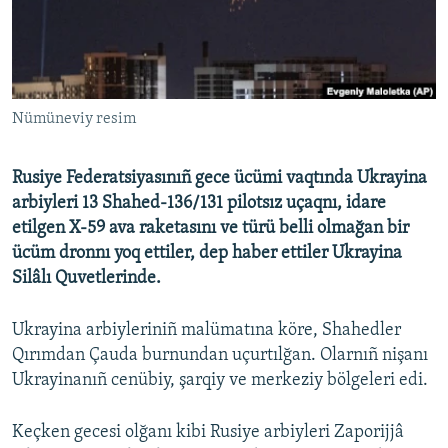
Русский
Українською
Nümüneviy resim
QOŞULIÑIZ!
Rusiye Federatsiyasınıñ gece ücümi vaqtında Ukrayina
arbiyleri 13 Shahed-136/131 pilotsız uçaqnı, idare
RFE/RS bütün saytları
etilgen X-59 ava raketasını ve türü belli olmağan bir
ücüm dronnı yoq ettiler, dep haber ettiler Ukrayina
Silâlı Quvetlerinde.
Ukrayina arbiyleriniñ malümatına köre, Shahedler
Qırımdan Çauda burnundan uçurtılğan. Olarnıñ nişanı
Ukrayinanıñ cenübiy, şarqiy ve merkeziy bölgeleri edi.
Keçken gecesi olğanı kibi Rusiye arbiyleri Zaporijjâ