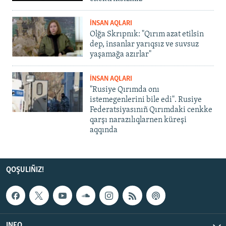
İNSAN AQLARI
Olğa Skrıpnık: "Qırım azat etilsin
dep, insanlar yarıqsız ve suvsuz
yaşamağa azırlar"
İNSAN AQLARI
"Rusiye Qırımda onı
istemegenlerini bile edi". Rusiye
Federatsiyasınıñ Qırımdaki cenkke
qarşı narazılıqlarnen küreşi
aqqında
QOŞULIÑIZ!
INFO