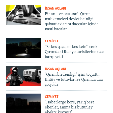
İNSAN AQLARI
Bir an – ve casussıñ. Qırım
mahkemeleri devlet hainligi
qabaatlavlarını daqqalar içinde
nasıl baqalar
CEMİYET
"Er kes qaça, er kes kete": cenk
Qırımdaki Rusiye turistlerine nasıl
barıp yetti
İNSAN AQLARI
"Qırım birdemligi" işini toqtattı,
tintüv ve tutuvlar ise Qırımda daa
çoq oldı
CEMİYET
"Haberlerge köre, yarıq bere
ekenler, amma biz bütünley
ekektriksizmiz"