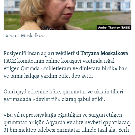
Русский
Українською
Tatyana Moskalkova
QOŞULIÑIZ!
Rusiyeniñ insan aqları vekâletlisi
Tatyana Moskalkova
PACE komitetiniñ online körüşüvi vaqtında işğal
RFE/RS bütün saytları
etilgen Qırımda «milletlerara ve dinlerara birlik» bar
ve tamır halqqa yardım etile, dep ayttı.
Onıñ qayd etkenine köre, qırımtatar ve ukrain tilleri
yarımadada «devlet tili» olaraq qabul etildi.
«Bu yıl repressiyalarğa oğratılğan ve sürgün etilgen
qırımtatarlar içün Aqyarda ev aluv nevbeti qapatılacaq.
31 biñ mektep talebesi qırımtatar tilinde tasil ala. Yerli