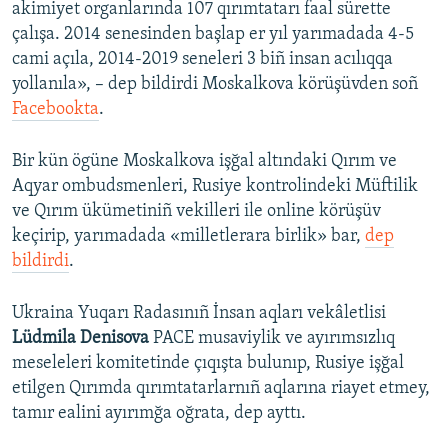
akimiyet organlarında 107 qırımtatarı faal sürette
çalışa. 2014 senesinden başlap er yıl yarımadada 4-5
cami açıla, 2014-2019 seneleri 3 biñ insan acılıqqa
yollanıla», – dep bildirdi Moskalkova körüşüvden soñ
Facebookta
.
Bir kün ögüne Moskalkova işğal altındaki Qırım ve
Aqyar ombudsmenleri, Rusiye kontrolindeki Müftilik
ve Qırım ükümetiniñ vekilleri ile online körüşüv
keçirip, yarımadada «milletlerara birlik» bar,
dep
bildirdi
.
Ukraina Yuqarı Radasınıñ İnsan aqları vekâletlisi
Lüdmila Denisova
PACE musaviylik ve ayırımsızlıq
meseleleri komitetinde çıqışta bulunıp, Rusiye işğal
etilgen Qırımda qırımtatarlarnıñ aqlarına riayet etmey,
tamır ealini ayırımğa oğrata, dep ayttı.