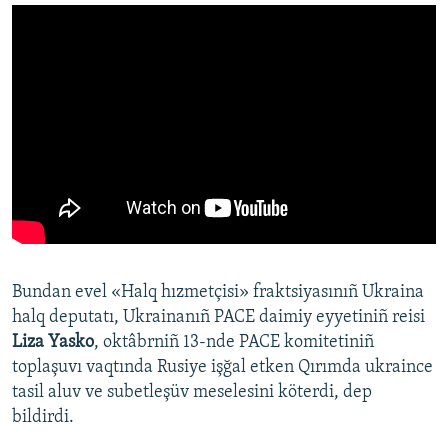
Bundan evel «Halq hızmetçisi» fraktsiyasınıñ Ukraina
halq deputatı, Ukrainanıñ PACE daimiy eyyetiniñ reisi
Liza Yasko
, oktâbrniñ 13-nde PACE komitetiniñ
toplaşuvı vaqtında Rusiye işğal etken Qırımda ukraince
tasil aluv ve subetleşüv meselesini köterdi, dep
bildirdi.