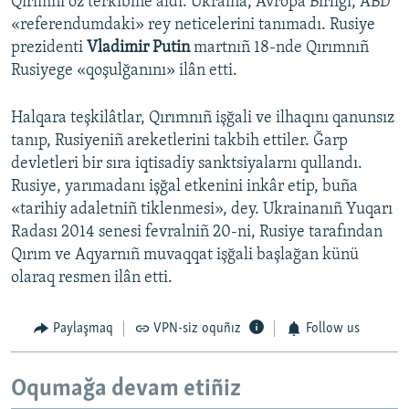
Qırımnı öz terkibine aldı. Ukraina, Avropa Birligi, ABD
«referendumdaki» rey neticelerini tanımadı. Rusiye
prezidenti
Vladimir Putin
martnıñ 18-nde Qırımnıñ
Rusiyege «qoşulğanını» ilân etti.
Halqara teşkilâtlar, Qırımnıñ işğali ve ilhaqını qanunsız
tanıp, Rusiyeniñ areketlerini takbih ettiler. Ğarp
devletleri bir sıra iqtisadiy sanktsiyalarnı qullandı.
Rusiye, yarımadanı işğal etkenini inkâr etip, buña
«tarihiy adaletniñ tiklenmesi», dey. Ukrainanıñ Yuqarı
Radası 2014 senesi fevralniñ 20-ni, Rusiye tarafından
Qırım ve Aqyarnıñ muvaqqat işğali başlağan künü
olaraq resmen ilân etti.
Paylaşmaq
VPN-siz oquñız
Follow us
Oqumağa devam etiñiz