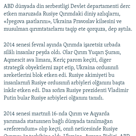
ABD dünyada din serbestligi Devlet departamenti derc
etken maruzada Rusiye Qırımdaki diniy azlıqlarnı,
«İyegova şaatlarını», Ukraina Pravoslav kilsesini ve
musulman qırımtatarlarnı taqip ete qorquza, dep aytıla.
2014 senesi fevral ayında Qırımda işaretsiz urbada
silâlı insanlar peyda oldı. Olar Qırım Yuqarı Şurası,
Aqmescit ava limanı, Keriç parom keçiti, diger
strategik obyektlerni zapt etip, Ukraina ordusınıñ
areketlerini blok etken edi. Rusiye akimiyeti bu
insanlarnıñ Rusiye ordusınıñ arbiyleri olğanını başta
inkâr etken edi. Daa soñra Rusiye prezidenti Vladimir
Putin bular Rusiye arbiyleri olğanını tanıdı.
2014 senesi martnıñ 16-nda Qırım ve Aqyarda
yarımada statusınen bağlı dünyada tanılmağan
«referendum» olıp keçti, onıñ neticesinde Rusiye