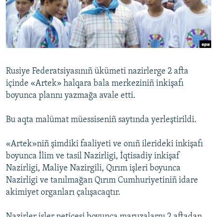
Русский
Українською
QOŞULIÑIZ!
Rusiye Federatsiyasınıñ ükümeti nazirlerge 2 afta
içinde «Artek» halqara bala merkeziniñ inkişafı
boyunca plannı yazmağa avale etti.
RFE/RS bütün saytları
Bu aqta malümat müessiseniñ saytında yerleştirildi.
«Artek»niñ şimdiki faaliyeti ve onıñ ilerideki inkişafı
boyunca İlim ve tasil Nazirligi, İqtisadiy inkişaf
Nazirligi, Maliye Nazirgili, Qırım işleri boyunca
Nazirligi ve tanılmağan Qırım Cumhuriyetiniñ idare
akimiyet organları çalışacaqtır.
Nazirler işler neticesi boyunca maruzalarnı 2 aftadan