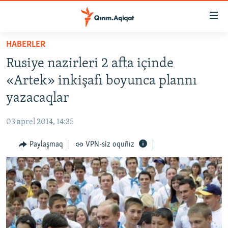
Link
açıqlığı
Esas
HABERLER
mündericege
HABERLER
Rusiye nazirleri 2 afta içinde
qaytmaq
SİYASET
Baş
«Artek» inkişafı boyunca plannı
İQTİSADİYAT
navigatsiyağa
yazacaqlar
qaytmaq
CEMİYET
Qıdıruvğa
03 aprel 2014, 14:35
MEDENİYET
qaytmaq
Paylaşmaq
VPN-siz oquñız
İNSAN AQLARI
VİDEO
SÜRET
BLOGLAR
FİKİR