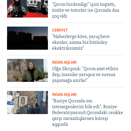
"Qırım birdemligi" işini toqtattı,
tintüv ve tutuvlar ise Qırımda daa
çoq oldı
CEMİYET
"Haberlerge köre, yarıq bere
ekenler, amma biz bütünley
ekektriksizmiz"
İNSAN AQLARI
Olğa Skrıpnık: "Qırım azat etilsin
dep, insanlar yarıqsız ve suvsuz
yaşamağa azırlar"
İNSAN AQLARI
"Rusiye Qırımda onı
istemegenlerini bile edi". Rusiye
Federatsiyasınıñ Qırımdaki cenkke
qarşı narazılıqlarnen küreşi
aqqında