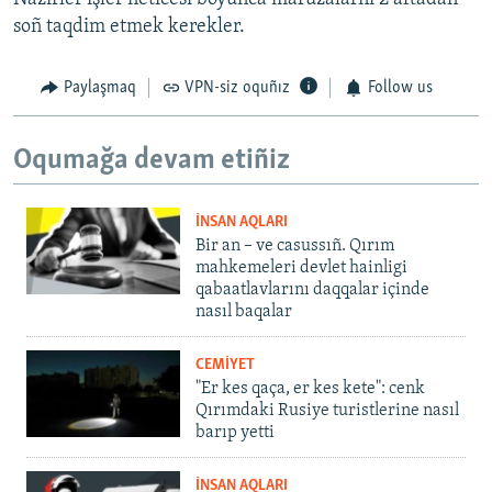
soñ taqdim etmek kerekler.
Paylaşmaq
VPN-siz oquñız
Follow us
Oqumağa devam etiñiz
İNSAN AQLARI
Bir an – ve casussıñ. Qırım
mahkemeleri devlet hainligi
qabaatlavlarını daqqalar içinde
nasıl baqalar
CEMİYET
"Er kes qaça, er kes kete": cenk
Qırımdaki Rusiye turistlerine nasıl
barıp yetti
İNSAN AQLARI