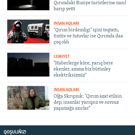
Qırımdaki Rusiye turistlerine nasıl
barıp yetti
İNSAN AQLARI
"Qırım birdemligi" işini toqtattı,
tintüv ve tutuvlar ise Qırımda daa
çoq oldı
CEMİYET
"Haberlerge köre, yarıq bere
ekenler, amma biz bütünley
ekektriksizmiz"
İNSAN AQLARI
Olğa Skrıpnık: "Qırım azat etilsin
dep, insanlar yarıqsız ve suvsuz
yaşamağa azırlar"
QOŞULIÑIZ!