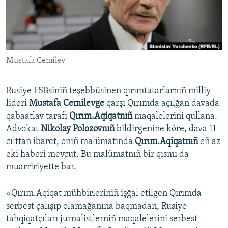
Русский
Українською
Mustafa Cemilev
QOŞULIÑIZ!
Rusiye FSBsiniñ teşebbüsinen qırımtatarlarnıñ milliy
lideri
Mustafa Cemilevge
qarşı Qırımda açılğan davada
RFE/RS bütün saytları
qabaatlav tarafı
Qırım.Aqiqatnıñ
maqalelerini qullana.
Advokat
Nikolay Polozovnıñ
bildirgenine köre, dava 11
cılttan ibaret, onıñ malümatında
Qırım.Aqiqatnıñ
eñ az
eki haberi mevcut. Bu malümatnıñ bir qısmı da
muarririyette bar.
«Qırım.Aqiqat mühbirleriniñ işğal etilgen Qırımda
serbest çalışıp olamağanına baqmadan, Rusiye
tahqiqatçıları jurnalistlerniñ maqalelerini serbest