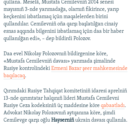
qullana. Meselâ, Mustafa Cemilevniñ 2014 senesi
mayısnıñ 3-nde yarımadağa, olarnıñ fikirince, yarıp
keçkenini isbatlamaq içün maqalelerden birini
qullandılar. Cemilevniñ oña qarşı başlatılğan cinaiy
esnas aqqında bilgenini isbatlamaq içün daa bir haber
qullanılğan edi», – dep bildirdi Polozov.
Daa evel Nikolay Polozovnıñ bildirgenine köre,
«Mustafa Cemilevniñ davası» yarımada şimalinde
Rusiye kontrolindeki
Ermeni Bazar şeer mahkemesinde
baqılacaq
.
Qırımdaki Rusiye Tahqiqat komitetiniñ idaresi aprelniñ
13-nde qırımtatar halqınıñ lideri Mustafa Cemilevni
Rusiye Ceza kodeksiniñ üç maddesine köre
qabaatladı
.
Advokat Nikolay Polozovnıñ aytqanına köre, şimdi
Cemilevge qarşı oğlu
Hayserniñ
ukrain davası qullanıla.