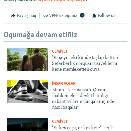
Paylaşmaq
VPN-siz oquñız
Follow us
Oqumağa devam etiñiz
CEMİYET
"Er şeyni eki künde taşlap kettim".
Seferberlik qorqusı rusiyelilerni
kene memleketten quva
İNSAN AQLARI
Bir an – ve casussıñ. Qırım
mahkemeleri devlet hainligi
qabaatlavlarını daqqalar içinde
nasıl baqalar
CEMİYET
"Er kes qaça, er kes kete": cenk