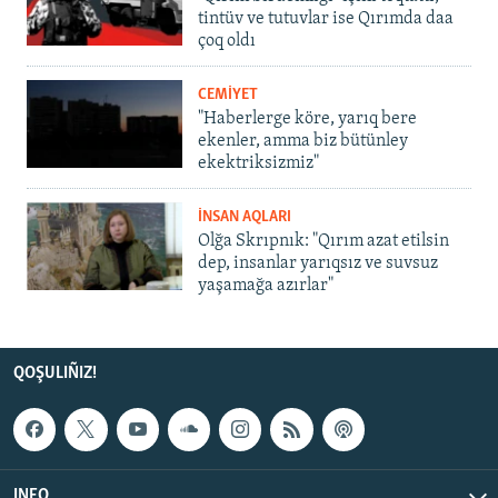
tintüv ve tutuvlar ise Qırımda daa
çoq oldı
CEMİYET
"Haberlerge köre, yarıq bere
ekenler, amma biz bütünley
ekektriksizmiz"
İNSAN AQLARI
Olğa Skrıpnık: "Qırım azat etilsin
dep, insanlar yarıqsız ve suvsuz
yaşamağa azırlar"
QOŞULIÑIZ!
INFO