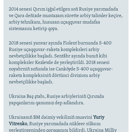
2014 senesi Qırım işğal etilgen soñ Rusiye yarımadada
ve Qara deñizde muntazam sürette arbiy talimler keçire,
arbiy tehnikanı, hususan uçaqquvar mudafaa
sistemasını ketirip qoya.
2018 senesi yanvar ayında Fiolent burnunda S-400
Rusiye uçaqquvar-raketa kompleksleri arbiy
nevbetçilikke başladı. Sentâbr ayında bunıñ kibi
kompleksler Kezlevde de yerleştirildi. 2018 senesi
noyabrniñ soñunda ise Canköyde S-400 uçaqquvar-
raketa kompleksiniñ dörtünci divizionı arbiy
nevbetçilikke başladı.
Ukraina Baş ştabı, Rusiye arbiyleriniñ Qırımda
yapqanlarını qanunsız dep adlandıra.
Ukrainanıñ BM daimiy vekiliniñ muavini
Yuriy
Vitrenko
, Rusiye yarımadada nükleer silâsını
yerleştirgeninden qorqqanını bildirdi. Ukraina Milliy