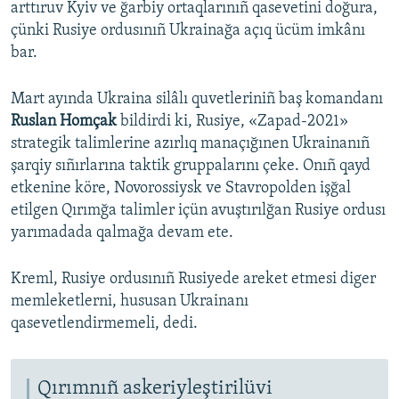
arttıruv Kyiv ve ğarbiy ortaqlarınıñ qasevetini doğura,
çünki Rusiye ordusınıñ Ukrainağa açıq ücüm imkânı
bar.
Mart ayında Ukraina silâlı quvetleriniñ baş komandanı
Ruslan Homçak
bildirdi ki, Rusiye, «Zapad-2021»
strategik talimlerine azırlıq manaçığınen Ukrainanıñ
şarqiy sıñırlarına taktik gruppalarını çeke. Onıñ qayd
etkenine köre, Novorossiysk ve Stavropolden işğal
etilgen Qırımğa talimler içün avuştırılğan Rusiye ordusı
yarımadada qalmağa devam ete.
Kreml, Rusiye ordusınıñ Rusiyede areket etmesi diger
memleketlerni, hususan Ukrainanı
qasevetlendirmemeli, dedi.
Qırımnıñ askeriyleştirilüvi