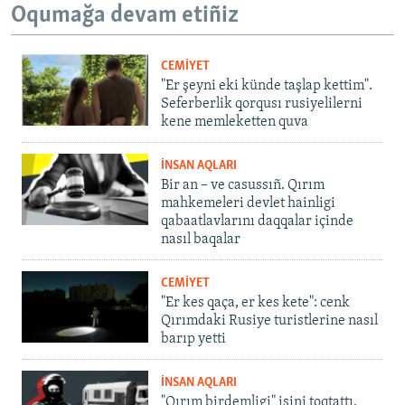
Oqumağa devam etiñiz
CEMİYET
"Er şeyni eki künde taşlap kettim".
Seferberlik qorqusı rusiyelilerni
kene memleketten quva
İNSAN AQLARI
Bir an – ve casussıñ. Qırım
mahkemeleri devlet hainligi
qabaatlavlarını daqqalar içinde
nasıl baqalar
CEMİYET
"Er kes qaça, er kes kete": cenk
Qırımdaki Rusiye turistlerine nasıl
barıp yetti
İNSAN AQLARI
"Qırım birdemligi" işini toqtattı,