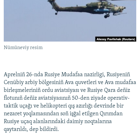
Русский
Українською
QOŞULIÑIZ!
Nümüneviy resim
RFE/RS bütün saytları
Aprelniñ 26-nda Rusiye Mudafaa nazirligi, Rusiyeniñ
Cenübiy arbiy bölgesiniñ Ava quvetleri ve Ava mudafaa
birleşmeleriniñ ordu aviatsiyası ve Rusiye Qara deñiz
flotunıñ deñiz aviatsiyasınıñ 50-den ziyade operativ-
taktik uçağı ve helikopteri qış azırlığı devrinde bir
nezaret yoqlamasından soñ işğal etilgen Qırımdan
Rusiye uçaq alanlarındaki daimiy noqtalarına
qaytarıldı, dep bildirdi.