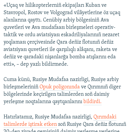
«Uçaq ve hilikopterlerniñ ekipajları Kuban ve
Stavropol, Rostov ve Volgograd vilâyetlerine öz uçaq
alanlarına qayttı. Cenübiy arbiy bölgesiniñ Ava
quvetleri ve Ava mudafaası birleşmeleri operativ-
taktik ve ordu aviatsiyası eskadriliyalarınıñ nezaret
yoqlaması çerçivesinde Qara deñiz flotunıñ deñiz
aviatsiyası quvetleri ile qarşılıqlı alâqanı, raketa ve
deñiz ve qaradaki nişanlarğa bomba atışlarını eda
etti», – dep yazlı bildirmede.
Cuma künü, Rusiye Mudafaa nazirligi, Rusiye arbiy
birleşmeleriniñ
Opuk poligonında
ve Qırımnıñ diger
bölgelerinde keçirilgen talimlerden soñ daimiy
yerleşme noqtalarına qaytqanlarını
bildirdi.
Hatırlatamız, Rusiye Mudafaa nazirligi,
Qırımdaki
talimlerde iştirak etken
soñ Rusiye Qara deñiz flotunıñ
20-den ziyade gemisiniñ daimiy yerleşme yerlerine