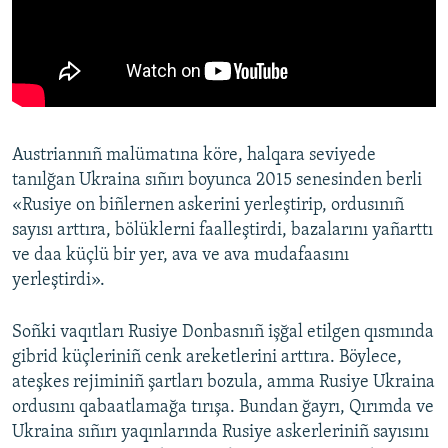
Austriannıñ malümatına köre, halqara seviyede
tanılğan Ukraina sıñırı boyunca 2015 senesinden berli
«Rusiye on biñlernen askerini yerleştirip, ordusınıñ
sayısı arttıra, bölüklerni faalleştirdi, bazalarını yañarttı
ve daa küçlü bir yer, ava ve ava mudafaasını
yerleştirdi».
Soñki vaqıtları Rusiye Donbasnıñ işğal etilgen qısmında
gibrid küçleriniñ cenk areketlerini arttıra. Böylece,
ateşkes rejiminiñ şartları bozula, amma Rusiye Ukraina
ordusını qabaatlamağa tırışa. Bundan ğayrı, Qırımda ve
Ukraina sıñırı yaqınlarında Rusiye askerleriniñ sayısını