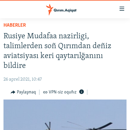
Link
açıqlığı
Esas
HABERLER
mündericege
HABERLER
Rusiye Mudafaa nazirligi,
qaytmaq
SİYASET
Baş
talimlerden soñ Qırımdan deñiz
İQTİSADİYAT
navigatsiyağa
aviatsiyası keri qaytarılğanını
qaytmaq
CEMİYET
bildire
Qıdıruvğa
MEDENİYET
qaytmaq
26 aprel 2021, 10:47
İNSAN AQLARI
Paylaşmaq
VPN-siz oquñız
VİDEO
SÜRET
BLOGLAR
FİKİR