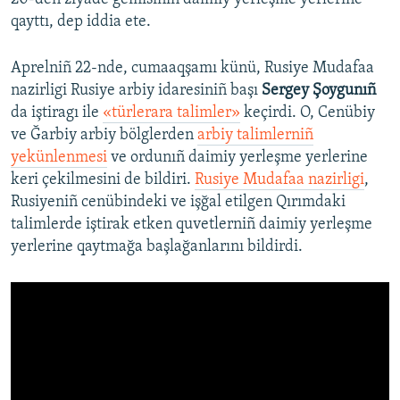
qayttı, dep iddia ete.
Aprelniñ 22-nde, cumaaqşamı künü, Rusiye Mudafaa
nazirligi Rusiye arbiy idaresiniñ başı
Sergey Şoygunıñ
da iştiragı ile
«türlerara talimler
»
keçirdi. O, Cenübiy
ve Ğarbiy arbiy bölglerden
arbiy talimlerniñ
yekünlenmesi
ve ordunıñ daimiy yerleşme yerlerine
keri çekilmesini de bildiri.
Rusiye Mudafaa nazirligi
,
Rusiyeniñ cenübindeki ve işğal etilgen Qırımdaki
talimlerde iştirak etken quvetlerniñ daimiy yerleşme
yerlerine qaytmağa başlağanlarını bildirdi.