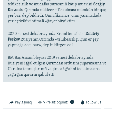
telükesizlik ve mudafaa şurasınıñ kâtip muavini
Serğiy
Krıvonis
, Qırımda nükleer silâsı olması mümkün bir qaç
yer bar, dep bildirdi. Onıñ fikirince, onıñ yarımadada
yerleştirilüv ihtimali «ğayet büyüktir».
2020 senesi dekabr ayında Kreml temsilcisi
Dmitriy
Peskov
Rusiyeniñ Qırımda «telükesizligi içün er şey
yapmağa aqqı bar», dep bildirgen edi.
BM Baş Assambleyası 2019 senesi dekabr ayında
Rusiyeni işğal etilgen Qırımdan ordusını çıqarmasına ve
Ukraina topraqlarınıñ vaqtınca işğalini toqtatmasına
çağırğan qararnı qabul etti.
Paylaşmaq
VPN-siz oquñız
Follow us