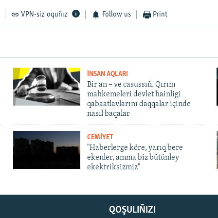
VPN-siz oquñız
Follow us
Print
İNSAN AQLARI
Bir an – ve casussıñ. Qırım
mahkemeleri devlet hainligi
qabaatlavlarını daqqalar içinde
nasıl baqalar
CEMİYET
"Haberlerge köre, yarıq bere
ekenler, amma biz bütünley
ekektriksizmiz"
QOŞULIÑIZ!