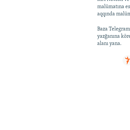
malümatına esa
aqqında malüm
Baza Telegram 
yazğanına kör
alanı yana.