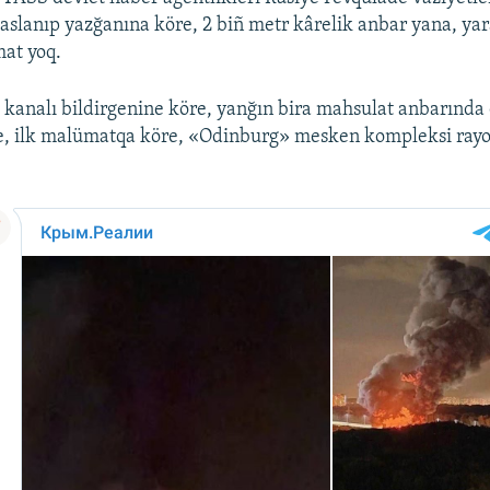
slanıp yazğanına köre, 2 biñ metr kârelik anbar yana, ya
at yoq.
kanalı bildirgenine köre, yanğın bira mahsulat anbarında
e, ilk malümatqa köre, «Odinburg» mesken kompleksi rayo