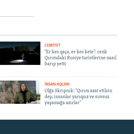
CEMİYET
"Er kes qaça, er kes kete": cenk
Qırımdaki Rusiye turistlerine nasıl
barıp yetti
İNSAN AQLARI
Olğa Skrıpnık: "Qırım azat etilsin
dep, insanlar yarıqsız ve suvsuz
yaşamağa azırlar"