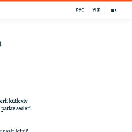
РУС
УКР
a
erli kütleviy
patlav sesleri
 nazirliginiñ