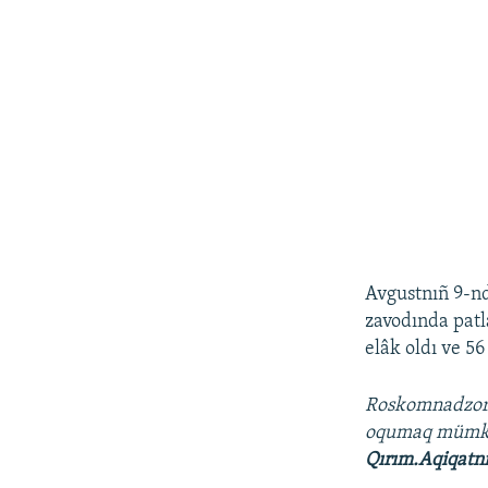
Avgustnıñ 9-n
zavodında patla
elâk oldı ve 56
Roskomnadzo
oqumaq müm
Qırım.Aqiqatn