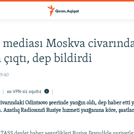
 mediası Moskva civarınd
 çıqtı, dep bildirdi
09:40
VPN-siz oquñız
varındaki Odintsovo şeerinde yanğın oldı, dep haber etti y
. Azatlıq Radiosınıñ Rusiye hızmeti yazğanına köre, şaatlar 
 TASS devlet haber agentlikleri Rusiye Fevqulâde vaziyetler