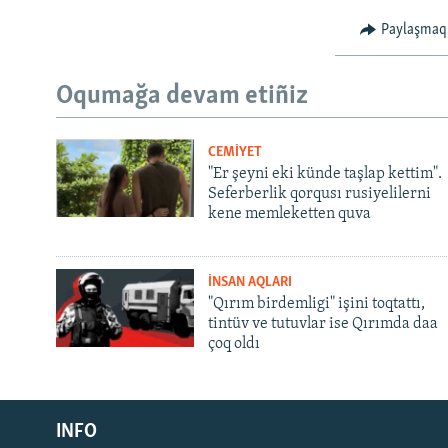
Paylaşmaq
Oqumağa devam etiñiz
CEMİYET
"Er şeyni eki künde taşlap kettim".
Seferberlik qorqusı rusiyelilerni
kene memleketten quva
İNSAN AQLARI
"Qırım birdemligi" işini toqtattı,
tintüv ve tutuvlar ise Qırımda daa
çoq oldı
Русский
Українською
INFO