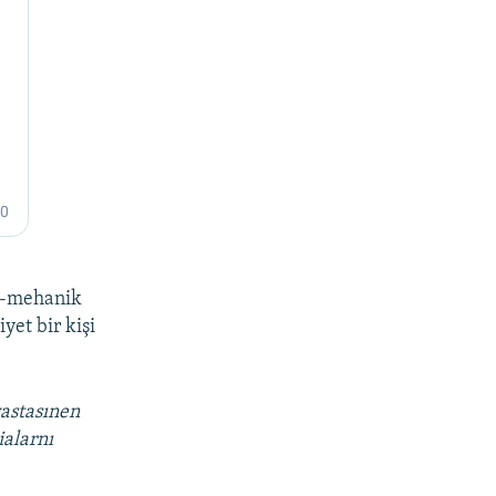
ik-mehanik
yet bir kişi
vastasınen
ialarnı