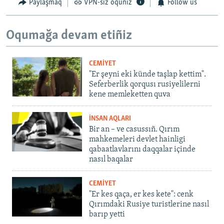
Paylaşmaq
VPN-siz oquñız
Follow us
Oqumağa devam etiñiz
CEMİYET
"Er şeyni eki künde taşlap kettim".
Seferberlik qorqusı rusiyelilerni
kene memleketten quva
İNSAN AQLARI
Bir an – ve casussıñ. Qırım
mahkemeleri devlet hainligi
qabaatlavlarını daqqalar içinde
nasıl baqalar
CEMİYET
"Er kes qaça, er kes kete": cenk
Qırımdaki Rusiye turistlerine nasıl
barıp yetti