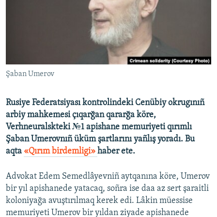
Русский
Українською
QOŞULIÑIZ!
Şaban Umerov
Rusiye Federatsiyası kontrolindeki Cenübiy okrugınıñ
RFE/RS bütün saytları
arbiy mahkemesi çıqarğan qararğa köre,
Verhneuralskteki №1 apishane memuriyeti qırımlı
Şaban Umerovnıñ üküm şartlarını yañlış yoradı. Bu
aqta
«Qırım birdemligi»
haber ete.
Advokat Edem Semedlâyevniñ aytqanına köre, Umerov
bir yıl apishanede yatacaq, soñra ise daa az sert şaraitli
koloniyağa avuştırılmaq kerek edi. Lâkin müessise
memuriyeti Umerov bir yıldan ziyade apishanede