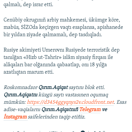
qalmalı, dep israr etti.
Cenübiy okrugınıñ arbiy mahkemesi, ükümge köre,
mabüs, SİZOda keçirgen vaqtı esaplansa, apishanede
bir yıldan ziyade qalmamalı, dep tasdıqladı.
Rusiye akimiyeti Umerovnı Rusiyede terroristik dep
tanılğan «Hizb ut-Tahrir» islâm siyasiy firqası ile
alâqaları bar olğanında qabaatlap, onı 18 yılğa
azatlıqtan marum etti.
Roskomnadzor
Qırım.Aqiqat
saytını blok etti.
Qırım.Aqiqatnı
küzgü saytı vastasınen oqumaq
mümkün:
https://d3454ggyqnys2v.cloudfront.net
. Esas
adise-vaqialarnı
Qırım.Aqiqatnıñ
Telegram
ve
İnstagram
saifelerinden taqip etiñiz.