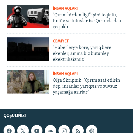
İNSAN AQLARI
"Qırım birdemligi" işini toqtattı,
tintüv ve tutuvlar ise Qırımda daa
çoq oldı
CEMİYET
"Haberlerge köre, yarıq bere
ekenler, amma biz bütünley
ekektriksizmiz"
İNSAN AQLARI
Olğa Skrıpnık: "Qırım azat etilsin
dep, insanlar yarıqsız ve suvsuz
yaşamağa azırlar"
QOŞULIÑIZ!