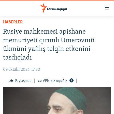
Link
açıqlığı
Esas
HABERLER
mündericege
HABERLER
Rusiye mahkemesi apishane
qaytmaq
SİYASET
Baş
memuriyeti qırımlı Umerovnıñ
İQTİSADİYAT
navigatsiyağa
ükmüni yañlış telqin etkenini
qaytmaq
CEMİYET
tasdıqladı
Qıdıruvğa
MEDENİYET
qaytmaq
09 oktâbr 2024, 17:30
İNSAN AQLARI
Paylaşmaq
VPN-siz oquñız
VİDEO
SÜRET
BLOGLAR
FİKİR