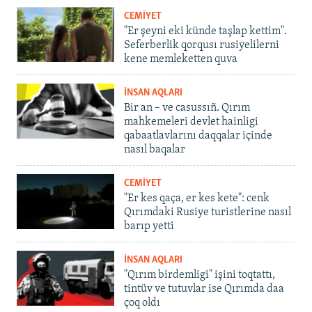
CEMİYET
"Er şeyni eki künde taşlap kettim".
Seferberlik qorqusı rusiyelilerni
kene memleketten quva
İNSAN AQLARI
Bir an – ve casussıñ. Qırım
mahkemeleri devlet hainligi
qabaatlavlarını daqqalar içinde
nasıl baqalar
CEMİYET
"Er kes qaça, er kes kete": cenk
Qırımdaki Rusiye turistlerine nasıl
barıp yetti
İNSAN AQLARI
"Qırım birdemligi" işini toqtattı,
tintüv ve tutuvlar ise Qırımda daa
çoq oldı