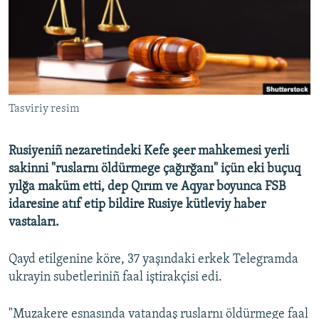
Русский
Українською
QOŞULIÑIZ!
Tasviriy resim
Rusiyeniñ nezaretindeki Kefe şeer mahkemesi yerli
RFE/RS bütün saytları
sakinni "ruslarnı öldürmege çağırğanı" içün eki buçuq
yılğa maküm etti, dep Qırım ve Aqyar boyunca FSB
idaresine atıf etip bildire Rusiye kütleviy haber
vastaları.
Qayd etilgenine köre, 37 yaşındaki erkek Telegramda
ukrayin subetleriniñ faal iştirakçisi edi.
"Muzakere esnasında vatandaş ruslarnı öldürmege faal