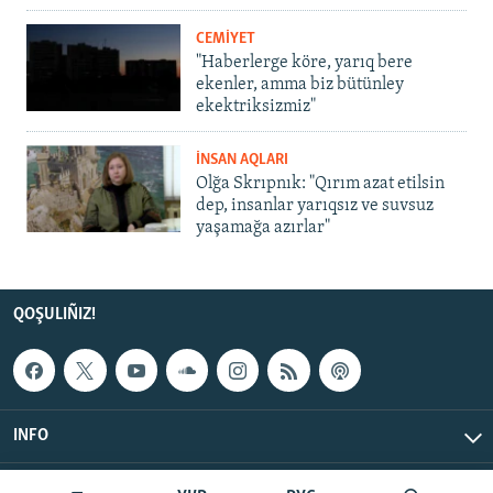
CEMİYET
"Haberlerge köre, yarıq bere
ekenler, amma biz bütünley
ekektriksizmiz"
İNSAN AQLARI
Olğa Skrıpnık: "Qırım azat etilsin
dep, insanlar yarıqsız ve suvsuz
yaşamağa azırlar"
QOŞULIÑIZ!
INFO