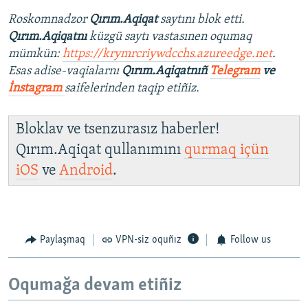
Roskomnadzor
Qırım.Aqiqat
saytını blok etti.
Qırım.Aqiqatnı
küzgü saytı vastasınen oqumaq
mümkün:
https://krymrcriywdcchs.azureedge.net
.
Esas adise-vaqialarnı
Qırım.Aqiqatnıñ
Telegram
ve
İnstagram
saifelerinden taqip etiñiz.
Bloklav ve tsenzurasız haberler!
Qırım.Aqiqat qullanımını
qurmaq içün
iOS
ve
Android
.
Paylaşmaq
VPN-siz oquñız
Follow us
Oqumağa devam etiñiz