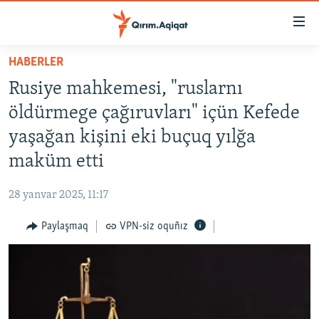
Link
açıqlığı
Esas
HABERLER
mündericege
HABERLER
Rusiye mahkemesi, "ruslarnı
qaytmaq
SİYASET
Baş
öldürmege çağıruvları" içün Kefede
İQTİSADİYAT
navigatsiyağa
yaşağan kişini eki buçuq yılğa
qaytmaq
CEMİYET
maküm etti
Qıdıruvğa
MEDENİYET
qaytmaq
28 yanvar 2025, 11:17
İNSAN AQLARI
Paylaşmaq
VPN-siz oquñız
VİDEO
SÜRET
BLOGLAR
FİKİR