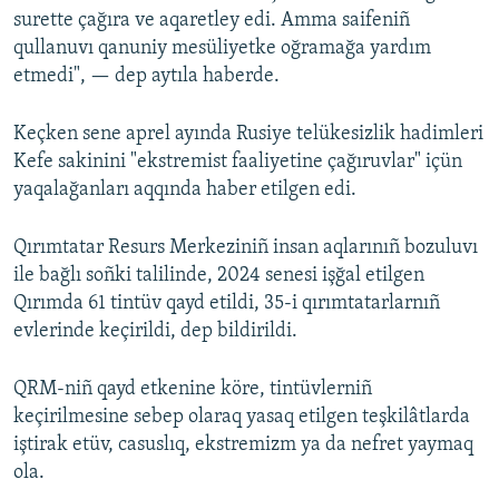
surette çağıra ve aqaretley edi. Amma saifeniñ
qullanuvı qanuniy mesüliyetke oğramağa yardım
etmedi", — dep aytıla haberde.
Keçken sene aprel ayında Rusiye telükesizlik hadimleri
Kefe sakinini "ekstremist faaliyetine çağıruvlar" içün
yaqalağanları aqqında haber etilgen edi.
Qırımtatar Resurs Merkeziniñ insan aqlarınıñ bozuluvı
ile bağlı soñki talilinde, 2024 senesi işğal etilgen
Qırımda 61 tintüv qayd etildi, 35-i qırımtatarlarnıñ
evlerinde keçirildi, dep bildirildi.
QRM-niñ qayd etkenine köre, tintüvlerniñ
keçirilmesine sebep olaraq yasaq etilgen teşkilâtlarda
iştirak etüv, casuslıq, ekstremizm ya da nefret yaymaq
ola.