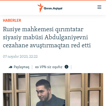
Link
açıqlığı
Esas
HABERLER
mündericege
HABERLER
Rusiye mahkemesi qırımtatar
qaytmaq
SİYASET
Baş
siyasiy mabüsi Abdulganiyevni
İQTİSADİYAT
navigatsiyağa
cezahane avuştırmaqtan red etti
qaytmaq
CEMİYET
Qıdıruvğa
07 noyabr 2023, 22:22
MEDENİYET
qaytmaq
Paylaşmaq
VPN-siz oquñız
İNSAN AQLARI
VİDEO
SÜRET
BLOGLAR
FİKİR