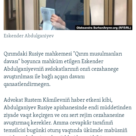
Русский
Українською
Eskender Abdulganiyev
QOŞULIÑIZ!
Qırımdaki Rusiye mahkemesi "Qırım musulmanları
davası" boyunca mahküm etilgen Eskender
RFE/RS bütün saytları
Abdulganiyevniñ avdokatlarınıñ onıñ cezahanege
avuştırılması ile bağlı açqan davanı
qanaatlendirmegen.
Advokat Rustem Kâmilevniñ haber etkeni kibi,
Abdulganiyev Rusiye apishanesinde endi müddetinden
ziyade vaqıt keçirgen ve onı sert rejim cezahanesine
avuştırmaq kerekler. Amma cevapkâr tarafınıñ
temsilcisi bugünki oturış vaqtında ükümde mabüsniñ