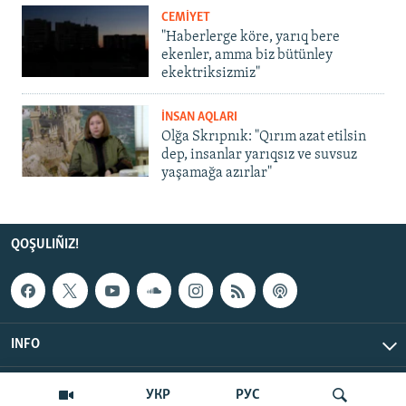
CEMİYET
"Haberlerge köre, yarıq bere
ekenler, amma biz bütünley
ekektriksizmiz"
İNSAN AQLARI
Olğa Skrıpnık: "Qırım azat etilsin
dep, insanlar yarıqsız ve suvsuz
yaşamağa azırlar"
QOŞULIÑIZ!
INFO
© Qırım.Aqiqat, 2026 | All Rights Reserved.
УКР
РУС