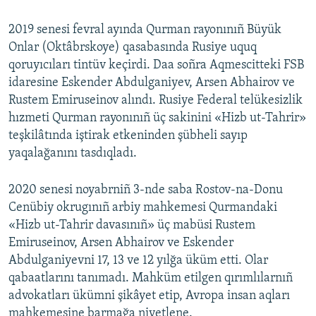
2019 senesi fevral ayında Qurman rayonınıñ Büyük
Onlar (Oktâbrskoye) qasabasında Rusiye uquq
qoruyıcıları tintüv keçirdi. Daa soñra Aqmescitteki FSB
idaresine Eskender Abdulganiyev, Arsen Abhairov ve
Rustem Emiruseinov alındı. Rusiye Federal telükesizlik
hızmeti Qurman rayonınıñ üç sakinini «Hizb ut-Tahrir»
teşkilâtında iştirak etkeninden şübheli sayıp
yaqalağanını tasdıqladı.
2020 senesi noyabrniñ 3-nde saba Rostov-na-Donu
Cenübiy okrugınıñ arbiy mahkemesi Qurmandaki
«Hizb ut-Tahrir davasınıñ» üç mabüsi Rustem
Emiruseinov, Arsen Abhairov ve Eskender
Abdulganiyevni 17, 13 ve 12 yılğa üküm etti. Olar
qabaatlarını tanımadı. Mahküm etilgen qırımlılarnıñ
advokatları ükümni şikâyet etip, Avropa insan aqları
mahkemesine barmağa niyetlene.