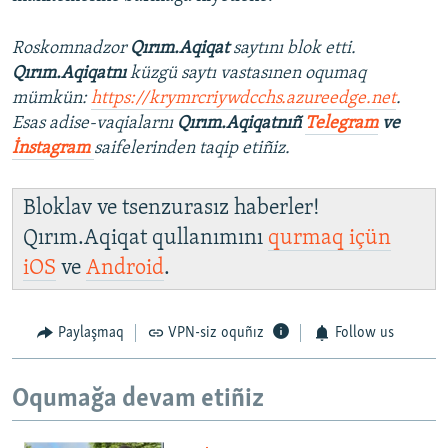
Roskomnadzor
Qırım.Aqiqat
saytını blok etti.
Qırım.Aqiqatnı
küzgü saytı vastasınen oqumaq
mümkün:
https://krymrcriywdcchs.azureedge.net
.
Esas adise-vaqialarnı
Qırım.Aqiqatnıñ
Telegram
ve
İnstagram
saifelerinden taqip etiñiz.
Bloklav ve tsenzurasız haberler!
Qırım.Aqiqat qullanımını
qurmaq içün
iOS
ve
Android
.
Paylaşmaq
VPN-siz oquñız
Follow us
Oqumağa devam etiñiz