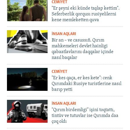
CEMİYET
"Er şeyni eki künde taşlap kettim".
Seferberlik qorqusı rusiyelilerni
kene memleketten quva
İNSAN AQLARI
Bir an – ve casussıñ. Qırım
mahkemeleri devlet hainligi
qabaatlavlarını daqqalar içinde
nasıl baqalar
CEMİYET
"Er kes qaça, er kes kete": cenk
Qırımdaki Rusiye turistlerine nasıl
barıp yetti
İNSAN AQLARI
"Qırım birdemligi" işini toqtattı,
tintüv ve tutuvlar ise Qırımda daa
çoq oldı