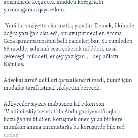
apishanede keçirecek müddeti keregi kibi
yazılmağanını qayd etken.
"Yani bu vaziyette olar inatlıq yapalar. Demek, ükümde
doğru yazılğan olsa edi, onı avuştırır ediler. Amma
Ceza qanunnamesiniñ belli qaideleri bar. Şu cümleden
58 madde, şahısnıñ ceza çekecek müddeti, nasıl
çekecegi, müddeti, er şey yazılğan", - dep añlattı
Kâmilev.
Advokatlarnıñ delilleri qanaatlendirilmedi, bunıñ içün
mudafaa tarafı istinaf şikâyetini berecek.
Adliyeciler siyasiy mabüsnen laf etken soñ
"Vladimirskiy tsentral"da Abdulganiyevniñ aqları
bozulğanını bildiler. Körüşmek onen yılda bir kere
mümkün amma qırımtatarğa bu körüşüvde bile red
eteler.