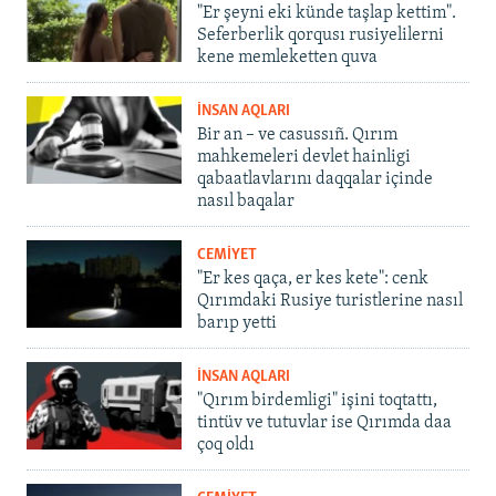
"Er şeyni eki künde taşlap kettim".
Seferberlik qorqusı rusiyelilerni
kene memleketten quva
İNSAN AQLARI
Bir an – ve casussıñ. Qırım
mahkemeleri devlet hainligi
qabaatlavlarını daqqalar içinde
nasıl baqalar
CEMİYET
"Er kes qaça, er kes kete": cenk
Qırımdaki Rusiye turistlerine nasıl
barıp yetti
İNSAN AQLARI
"Qırım birdemligi" işini toqtattı,
tintüv ve tutuvlar ise Qırımda daa
çoq oldı