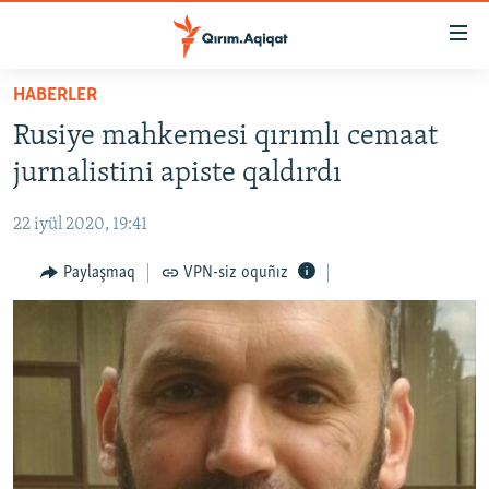
Link
açıqlığı
Esas
HABERLER
mündericege
HABERLER
Rusiye mahkemesi qırımlı cemaat
qaytmaq
SİYASET
Baş
jurnalistini apiste qaldırdı
İQTİSADİYAT
navigatsiyağa
qaytmaq
22 iyül 2020, 19:41
CEMİYET
Qıdıruvğa
MEDENİYET
Paylaşmaq
VPN-siz oquñız
qaytmaq
İNSAN AQLARI
VİDEO
SÜRET
BLOGLAR
FİKİR