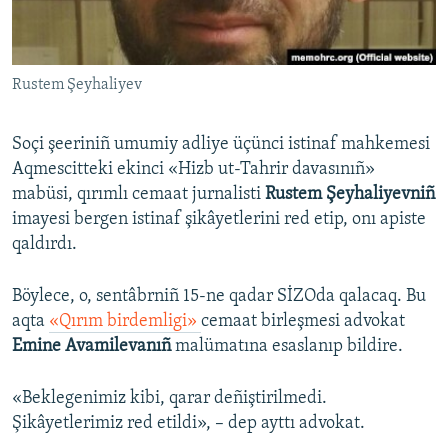
Русский
Українською
Rustem Şeyhaliyev
QOŞULIÑIZ!
Soçi şeeriniñ umumiy adliye üçünci istinaf mahkemesi
Aqmescitteki ekinci «Hizb ut-Tahrir davasınıñ»
mabüsi, qırımlı cemaat jurnalisti
Rustem Şeyhaliyevniñ
RFE/RS bütün saytları
imayesi bergen istinaf şikâyetlerini red etip, onı apiste
qaldırdı.
Böylece, o, sentâbrniñ 15-ne qadar SİZOda qalacaq. Bu
aqta
«Qırım birdemligi»
cemaat birleşmesi advokat
Emine Avamilevanıñ
malümatına esaslanıp bildire.
«Beklegenimiz kibi, qarar deñiştirilmedi.
Şikâyetlerimiz red etildi», – dep ayttı advokat.