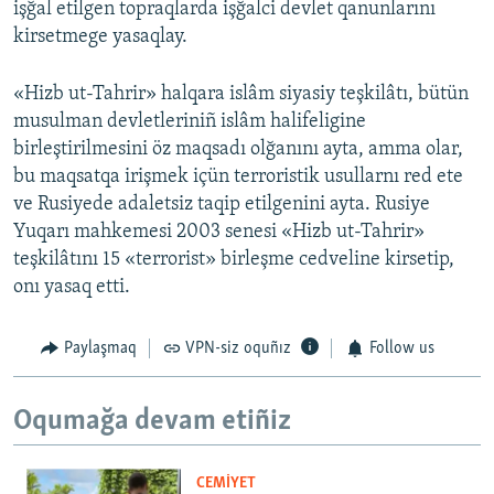
işğal etilgen topraqlarda işğalci devlet qanunlarını
kirsetmege yasaqlay.
«Hizb ut-Tahrir» halqara islâm siyasiy teşkilâtı, bütün
musulman devletleriniñ islâm halifeligine
birleştirilmesini öz maqsadı olğanını ayta, amma olar,
bu maqsatqa irişmek içün terroristik usullarnı red ete
ve Rusiyede adaletsiz taqip etilgenini ayta. Rusiye
Yuqarı mahkemesi 2003 senesi «Hizb ut-Tahrir»
teşkilâtını 15 «terrorist» birleşme cedveline kirsetip,
onı yasaq etti.
Paylaşmaq
VPN-siz oquñız
Follow us
Oqumağa devam etiñiz
CEMİYET