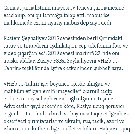
Cemaat jurnalistiniñ imayesi IV Jeneva şartnamesine
esaslanıp, onı qullanmağa talap etti, mabüs ise
mahkemede özüni siyasiy mabüs dep saya dedi.
Rustem Şeyhaliyev 2015 senesinden berli Qırımdaki
tutuv ve tintüvlerni aydınlatqan, cep telefonına foto ve
video çıqarğan edi. 2019 senesi martnıñ 27-nde onı
apiske aldılar. Rusiye FSBsi Şeyhaliyevni «Hizb ut-
Tahrir» teşkilâtında iştirak etkeninden şübheli saya.
«Hizb ut-Tahrir işi» boyunca apiske alınğan ve
mahküm etilgenlerniñ imayecileri olarnıñ taqip
etilmesi diniy sebeplernen bağlı olğanını tüşüne.
Advokatlar qayd etkenine köre, Rusiye uquq qoruyıcı
organları tarafından bu dava boyunca taqip etilgenler –
ekseriyeti qırımtatarlar ve ukrain, rus, tacik, azeri ve
islâm dinini kütken diger millet vekilleri. Halqara uquq