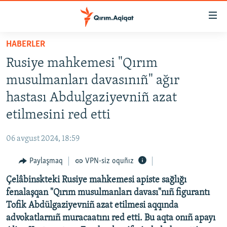
Link
açıqlığı
Esas
HABERLER
mündericege
HABERLER
Rusiye mahkemesi "Qırım
qaytmaq
SİYASET
Baş
musulmanları davasınıñ" ağır
İQTİSADİYAT
navigatsiyağa
hastası Abdulgaziyevniñ azat
qaytmaq
CEMİYET
etilmesini red etti
Qıdıruvğa
MEDENİYET
qaytmaq
06 avgust 2024, 18:59
İNSAN AQLARI
Paylaşmaq
VPN-siz oquñız
VİDEO
Çelâbinskteki Rusiye mahkemesi apiste sağlığı
SÜRET
fenalaşqan "Qırım musulmanları davası"nıñ figurantı
BLOGLAR
Tofik Abdülgaziyevniñ azat etilmesi aqqında
advokatlarnıñ muracaatını red etti. Bu aqta onıñ apayı
FİKİR