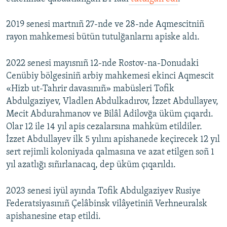
2019 senesi martnıñ 27-nde ve 28-nde Aqmescitniñ
rayon mahkemesi bütün tutulğanlarnı apiske aldı.
2022 senesi mayısnıñ 12-nde Rostov-na-Donudaki
Cenübiy bölgesiniñ arbiy mahkemesi ekinci Aqmescit
«Hizb ut-Tahrir davasınıñ» mabüsleri Tofik
Abdulgaziyev, Vladlen Abdulkadırov, İzzet Abdullayev,
Mecit Abdurahmanov ve Bilâl Adilovğa üküm çıqardı.
Olar 12 ile 14 yıl apis cezalarsına mahküm etildiler.
İzzet Abdullayev ilk 5 yılını apishanede keçirecek 12 yıl
sert rejimli koloniyada qalmasına ve azat etilgen soñ 1
yıl azatlığı sıñırlanacaq, dep üküm çıqarıldı.
2023 senesi iyül ayında Tofik Abdulgaziyev Rusiye
Federatsiyasınıñ Çelâbinsk vilâyetiniñ Verhneuralsk
apishanesine etap etildi.