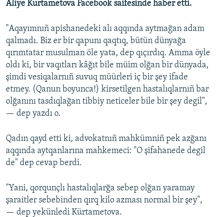
Aliye Kurtametova Facebook saifesinde haber etti.
Русский
"Aqayımnıñ apishanedeki alı aqqında aytmağan adam
Українською
qalmadı. Biz er bir qapunı qaqtıq, bütün dünyağa
qırımtatar musulman öle yata, dep qıçırdıq. Amma öyle
QOŞULIÑIZ!
oldı ki, bir vaqıtları kâğıt bile müim olğan bir dünyada,
şimdi vesiqalarnıñ suvuq müürleri iç bir şey ifade
etmey. (Qanun boyunca!) kirsetilgen hastalıqlarnıñ bar
olğanını tasdıqlağan tibbiy neticeler bile bir şey degil",
RFE/RS bütün saytları
— dep yazdı o.
Qadın qayd etti ki, advokatnıñ mahkümniñ pek azğanı
aqqında aytqanlarına mahkemeci: "O şifahanede degil
de" dep cevap berdi.
"Yani, qorqunçlı hastalıqlarğa sebep olğan yaramay
şaraitler sebebinden qırq kilo azması normal bir şey",
— dep yekünledi Kürtametova.