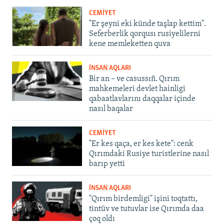
CEMİYET
"Er şeyni eki künde taşlap kettim".
Seferberlik qorqusı rusiyelilerni
kene memleketten quva
İNSAN AQLARI
Bir an – ve casussıñ. Qırım
mahkemeleri devlet hainligi
qabaatlavlarını daqqalar içinde
nasıl baqalar
CEMİYET
"Er kes qaça, er kes kete": cenk
Qırımdaki Rusiye turistlerine nasıl
barıp yetti
İNSAN AQLARI
"Qırım birdemligi" işini toqtattı,
tintüv ve tutuvlar ise Qırımda daa
çoq oldı