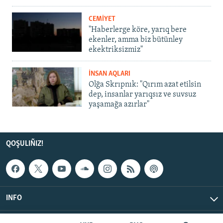
CEMİYET
"Haberlerge köre, yarıq bere
ekenler, amma biz bütünley
ekektriksizmiz"
İNSAN AQLARI
Olğa Skrıpnık: "Qırım azat etilsin
dep, insanlar yarıqsız ve suvsuz
yaşamağa azırlar"
QOŞULIÑIZ!
INFO