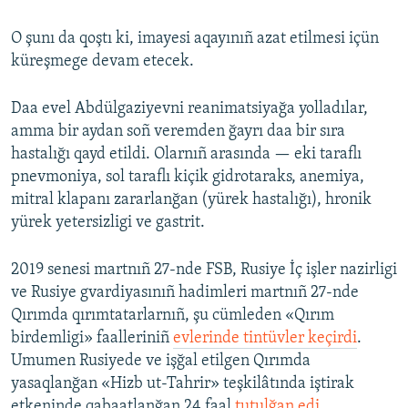
O şunı da qoştı ki, imayesi aqayınıñ azat etilmesi içün
küreşmege devam etecek.
Daa evel Abdülgaziyevni reanimatsiyağa yolladılar,
amma bir aydan soñ veremden ğayrı daa bir sıra
hastalığı qayd etildi. Olarnıñ arasında — eki taraflı
pnevmoniya, sol taraflı kiçik gidrotaraks, anemiya,
mitral klapanı zararlanğan (yürek hastalığı), hronik
yürek yetersizligi ve gastrit.
2019 senesi martnıñ 27-nde FSB, Rusiye İç işler nazirligi
ve Rusiye gvardiyasınıñ hadimleri martnıñ 27-nde
Qırımda qırımtatarlarnıñ, şu cümleden «Qırım
birdemligi» faalleriniñ
evlerinde tintüvler keçirdi
.
Umumen Rusiyede ve işğal etilgen Qırımda
yasaqlanğan «Hizb ut-Tahrir» teşkilâtında iştirak
etkeninde qabaatlanğan 24 faal
tutulğan edi
.