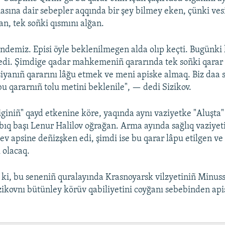
asına dair sebepler aqqında bir şey bilmey eken, çünki ves
n, tek soñki qısmını alğan.
çindemiz. Episi öyle beklenilmegen alda olıp keçti. Bugünk
 edi. Şimdige qadar mahkemeniñ qararında tek soñki qarar
tsiyanıñ qararını lâğu etmek ve meni apiske almaq. Biz daa 
 qararnıñ tolu metini beklenile", — dedi Sizikov.
giniñ" qayd etkenine köre, yaqında aynı vaziyetke "Aluşta"
bıq başı Lenur Halilov oğrağan. Arma ayında sağlıq vaziye
 ev apsine deñizşken edi, şimdi ise bu qarar lâpu etilgen ve
 olacaq.
ki, bu seneniñ quralayında Krasnoyarsk vilzyetiniñ Minuss
kovnı bütünley körüv qabiliyetini coyğanı sebebinden ap