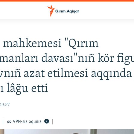
e mahkemesi "Qırım
anları davası"nıñ kör fig
vnıñ azat etilmesi aqqında
 lâğu etti
09:57
VPN-siz oquñız