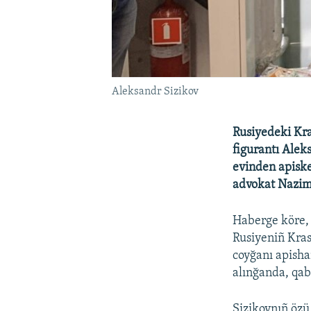
Aleksandr Sizikov
Rusiyedeki Kr
figurantı Alek
evinden apiske
advokat Nazim
Haberge köre, 
Rusiyeniñ Kras
coyğanı apisha
alınğanda, qaba
Sizikovnıñ özü 