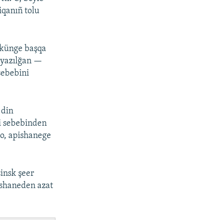
iqanıñ tolu
i künge başqa
 yazılğan —
sebebini
 din
ti sebebinden
 o, apishanege
insk şeer
ishaneden azat