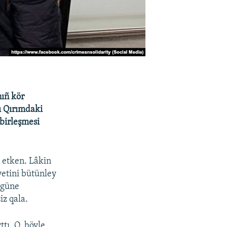
ıñ kör
nı Qırımdaki
 birleşmesi
 etken. Lâkin
yetini bütünley
ögüne
iz qala.
tı. O, böyle