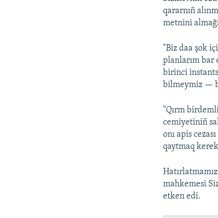
qararnıñ alınm
metnini almağa
"Biz daa şok i
planlarım bar
birinci instan
bilmeymiz — bu
"Qırm birdemli
cemiyetiniñ sa
onı apis cezası
qaytmaq kerek
Hatırlatmamız 
mahkemesi Sizi
etken edi.