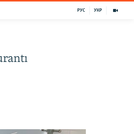
РУС
УКР
urantı