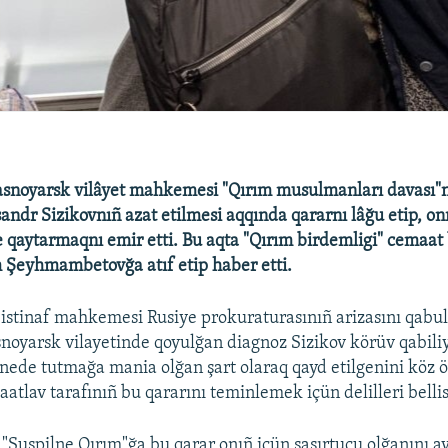
asnoyarsk vilâyet mahkemesi "Qırım musulmanları davası"n
sandr Sizikovnıñ azat etilmesi aqqında qararnı lâğu etip, o
 qaytarmaqnı emir etti. Bu aqta "Qırım birdemligi" cemaat
 Şeyhmambetovğa atıf etip haber etti.
istinaf mahkemesi Rusiye prokuraturasınıñ arizasını qabul
noyarsk vilayetinde qoyulğan diagnoz Sizikov körüv qabili
nede tutmağa mania olğan şart olaraq qayd etilgenini köz 
atlav tarafınıñ bu qararını teminlemek içün delilleri bellis
"Suspilne Qırım"ğa bu qarar onıñ içün şaşırtucu olğanını ayt