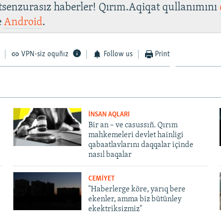
 tsenzurasız haberler! Qırım.Aqiqat qullanımını
e
Android
.
VPN-siz oquñız
Follow us
Print
İNSAN AQLARI
Bir an – ve casussıñ. Qırım
mahkemeleri devlet hainligi
qabaatlavlarını daqqalar içinde
nasıl baqalar
CEMİYET
"Haberlerge köre, yarıq bere
ekenler, amma biz bütünley
ekektriksizmiz"