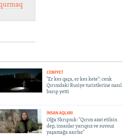
qurmaq
CEMİYET
"Er kes qaça, er kes kete": cenk
Qırımdaki Rusiye turistlerine nasıl
barıp yetti
İNSAN AQLARI
Olğa Skrıpnık: "Qırım azat etilsin
dep, insanlar yarıqsız ve suvsuz
yaşamağa azırlar"