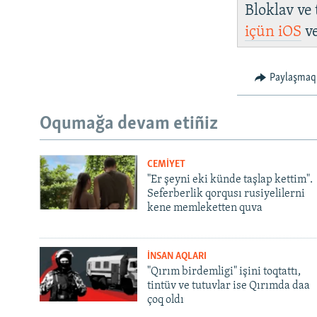
Bloklav ve
içün
iOS
v
Paylaşmaq
Oqumağa devam etiñiz
CEMİYET
"Er şeyni eki künde taşlap kettim".
Seferberlik qorqusı rusiyelilerni
kene memleketten quva
İNSAN AQLARI
"Qırım birdemligi" işini toqtattı,
tintüv ve tutuvlar ise Qırımda daa
çoq oldı