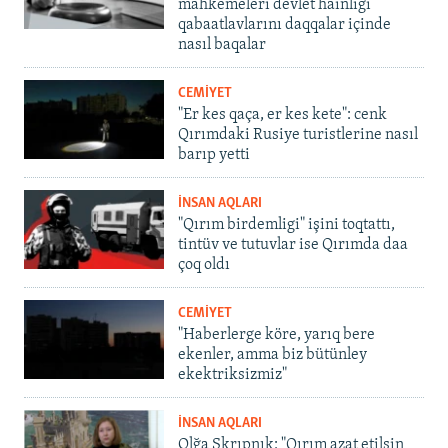
mahkemeleri devlet hainligi
qabaatlavlarını daqqalar içinde
nasıl baqalar
CEMİYET
"Er kes qaça, er kes kete": cenk
Qırımdaki Rusiye turistlerine nasıl
barıp yetti
İNSAN AQLARI
"Qırım birdemligi" işini toqtattı,
tintüv ve tutuvlar ise Qırımda daa
çoq oldı
CEMİYET
"Haberlerge köre, yarıq bere
ekenler, amma biz bütünley
ekektriksizmiz"
İNSAN AQLARI
Olğa Skrıpnık: "Qırım azat etilsin