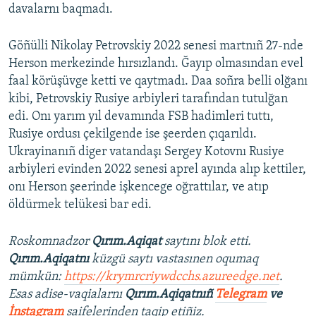
davalarnı baqmadı.
Göñülli Nikolay Petrovskiy 2022 senesi martnıñ 27-nde
Herson merkezinde hırsızlandı. Ğayıp olmasından evel
faal körüşüvge ketti ve qaytmadı. Daa soñra belli olğanı
kibi, Petrovskiy Rusiye arbiyleri tarafından tutulğan
edi. Onı yarım yıl devamında FSB hadimleri tuttı,
Rusiye ordusı çekilgende ise şeerden çıqarıldı.
Ukrayinanıñ diger vatandaşı Sergey Kotovnı Rusiye
arbiyleri evinden 2022 senesi aprel ayında alıp kettiler,
onı Herson şeerinde işkencege oğrattılar, ve atıp
öldürmek telükesi bar edi.
Roskomnadzor
Qırım.Aqiqat
saytını blok etti.
Qırım.Aqiqatnı
küzgü saytı vastasınen oqumaq
mümkün:
https://krymrcriywdcchs.azureedge.net
.
Esas adise-vaqialarnı
Qırım.Aqiqatnıñ
Telegram
ve
İnstagram
saifelerinden taqip etiñiz.