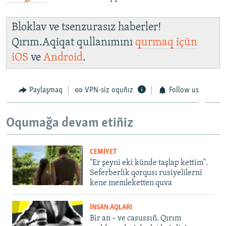
Bloklav ve tsenzurasız haberler!
Qırım.Aqiqat qullanımını
qurmaq içün
iOS
ve
Android
.
Paylaşmaq
VPN-siz oquñız
Follow us
Oqumağa devam etiñiz
CEMİYET
"Er şeyni eki künde taşlap kettim".
Seferberlik qorqusı rusiyelilerni
kene memleketten quva
İNSAN AQLARI
Bir an – ve casussıñ. Qırım