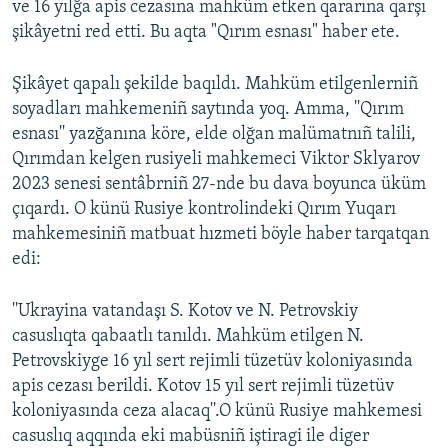
ve 16 yılğa apis cezasına mahküm etken qararına qarşı
şikâyetni red etti. Bu aqta "Qırım esnası" haber ete.
Русский
Українською
Şikâyet qapalı şekilde baqıldı. Mahküm etilgenlerniñ
soyadları mahkemeniñ saytında yoq. Amma, ''Qırım
QOŞULIÑIZ!
esnası'' yazğanına köre, elde olğan malümatnıñ talili,
Qırımdan kelgen rusiyeli mahkemeci Viktor Sklyarov
2023 senesi sentâbrniñ 27-nde bu dava boyunca üküm
çıqardı. O künü Rusiye kontrolindeki Qırım Yuqarı
RFE/RS bütün saytları
mahkemesiniñ matbuat hızmeti böyle haber tarqatqan
edi:
''Ukrayina vatandaşı S. Kotov ve N. Petrovskiy
casuslıqta qabaatlı tanıldı. Mahküm etilgen N.
Petrovskiyge 16 yıl sert rejimli tüzetüv koloniyasında
apis cezası berildi. Kotov 15 yıl sert rejimli tüzetüv
koloniyasında ceza alacaq''.O künü Rusiye mahkemesi
casuslıq aqqında eki mabüsniñ iştiragi ile diger