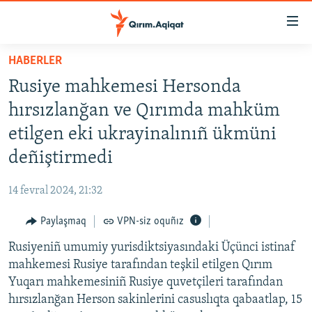
Link
açıqlığı
Esas
HABERLER
mündericege
HABERLER
Rusiye mahkemesi Hersonda
qaytmaq
SİYASET
Baş
hırsızlanğan ve Qırımda mahküm
İQTİSADİYAT
navigatsiyağa
etilgen eki ukrayinalınıñ ükmüni
qaytmaq
CEMİYET
deñiştirmedi
Qıdıruvğa
MEDENİYET
qaytmaq
14 fevral 2024, 21:32
İNSAN AQLARI
Paylaşmaq
VPN-siz oquñız
VİDEO
Rusiyeniñ umumiy yurisdiktsiyasındaki Üçünci istinaf
SÜRET
mahkemesi Rusiye tarafından teşkil etilgen Qırım
BLOGLAR
Yuqarı mahkemesiniñ Rusiye quvetçileri tarafından
hırsızlanğan Herson sakinlerini casuslıqta qabaatlap, 15
FİKİR