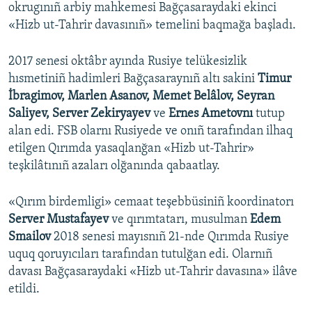
okrugınıñ arbiy mahkemesi Bağçasaraydaki ekinci
«Hizb ut-Tahrir davasınıñ» temelini baqmağa başladı.
2017 senesi oktâbr ayında Rusiye telükesizlik
hısmetiniñ hadimleri Bağçasaraynıñ altı sakini
Timur
İbragimov, Marlen Asanov, Memet Belâlov, Seyran
Saliyev, Server Zekiryayev
ve
Ernes Ametovnı
tutup
alan edi. FSB olarnı Rusiyede ve onıñ tarafından ilhaq
etilgen Qırımda yasaqlanğan «Hizb ut-Tahrir»
teşkilâtınıñ azaları olğanında qabaatlay.
«Qırım birdemligi» cemaat teşebbüsiniñ koordinatorı
Server Mustafayev
ve qırımtatarı, musulman
Edem
Smailov
2018 senesi mayısnıñ 21-nde Qırımda Rusiye
uquq qoruyıcıları tarafından tutulğan edi. Olarnıñ
davası Bağçasaraydaki «Hizb ut-Tahrir davasına» ilâve
etildi.