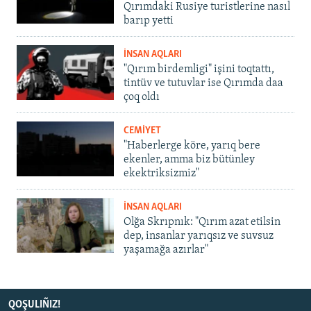
Qırımdaki Rusiye turistlerine nasıl
barıp yetti
İNSAN AQLARI
"Qırım birdemligi" işini toqtattı,
tintüv ve tutuvlar ise Qırımda daa
çoq oldı
CEMİYET
"Haberlerge köre, yarıq bere
ekenler, amma biz bütünley
ekektriksizmiz"
İNSAN AQLARI
Olğa Skrıpnık: "Qırım azat etilsin
dep, insanlar yarıqsız ve suvsuz
yaşamağa azırlar"
QOŞULIÑIZ!