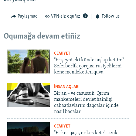
Paylaşmaq
VPN-siz oquñız
Follow us
Oqumağa devam etiñiz
CEMİYET
"Er şeyni eki künde taşlap kettim".
Seferberlik qorqusı rusiyelilerni
kene memleketten quva
İNSAN AQLARI
Bir an – ve casussıñ. Qırım
mahkemeleri devlet hainligi
qabaatlavlarını daqqalar içinde
nasıl baqalar
CEMİYET
"Er kes qaça, er kes kete": cenk