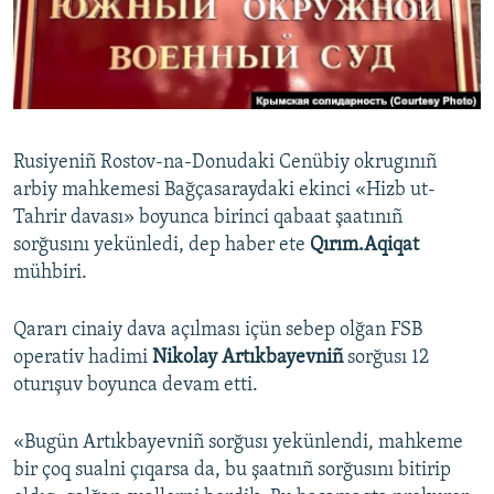
Русский
Українською
QOŞULIÑIZ!
Rusiyeniñ Rostov-na-Donudaki Cenübiy okrugınıñ
arbiy mahkemesi Bağçasaraydaki ekinci «Hizb ut-
Tahrir davası» boyunca birinci qabaat şaatınıñ
RFE/RS bütün saytları
sorğusını yekünledi, dep haber ete
Qırım.Aqiqat
mühbiri.
Qararı cinaiy dava açılması içün sebep olğan FSB
operativ hadimi
Nikolay Artıkbayevniñ
sorğusı 12
oturışuv boyunca devam etti.
«Bugün Artıkbayevniñ sorğusı yekünlendi, mahkeme
bir çoq sualni çıqarsa da, bu şaatnıñ sorğusını bitirip