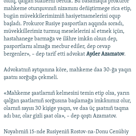
oldıq, qalğan suallerni berdik. Bu basamaqta prokuror
mahkeme oturışuvınıñ nizamını deñiştirmege rica etip,
bugün müvekkilerimizniñ hasiyetnamelerini oqup
başladı. Prokuror Rusiye pasportları aqqında soradı,
müvekkillerimiz turmuş meselelerini al etmek içün,
hastahanege barmağa ve ilâhre imkân olsun dep,
pasportlarnı almağa mecbur ediler, dep cevap
bergenler», – dep tarif etti advokat
Ayder Azamatov
.
Advokatnıñ aytqanına köre, mahkeme daa 30-ğa yaqın
şaatnı sorğuğa çekmeli.
«Mahkeme şaatlarnıñ kelmesini temin etip olsa, yarın
qalğan şaatlarnıñ sorğusına başlamağa imkânımız olur,
olarnıñ sayısı 30 kişige yaqın, ve daa üç şaatnıñ taqma
adı bar, olar gizli şaat ola», – dep qoştı Azamatov.
Noyabrniñ 15-nde Rusiyeniñ Rostov-na-Donu Cenübiy