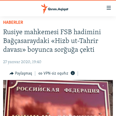
Link
açıqlığı
Esas
HABERLER
mündericege
HABERLER
Rusiye mahkemesi FSB hadimini
qaytmaq
SİYASET
Baş
Bağçasaraydaki «Hizb ut-Tahrir
İQTİSADİYAT
navigatsiyağa
davası» boyunca sorğuğa çekti
qaytmaq
CEMİYET
Qıdıruvğa
27 yanvar 2020, 19:40
MEDENİYET
qaytmaq
Paylaşmaq
VPN-siz oquñız
İNSAN AQLARI
VİDEO
SÜRET
BLOGLAR
FİKİR