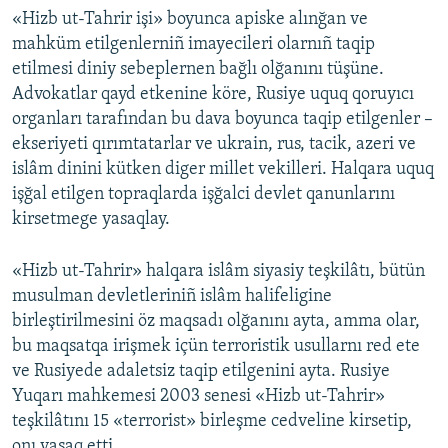
«Hizb ut-Tahrir işi» boyunca apiske alınğan ve
mahküm etilgenlerniñ imayecileri olarnıñ taqip
etilmesi diniy sebeplernen bağlı olğanını tüşüne.
Advokatlar qayd etkenine köre, Rusiye uquq qoruyıcı
organları tarafından bu dava boyunca taqip etilgenler –
ekseriyeti qırımtatarlar ve ukrain, rus, tacik, azeri ve
islâm dinini kütken diger millet vekilleri. Halqara uquq
işğal etilgen topraqlarda işğalci devlet qanunlarını
kirsetmege yasaqlay.
«Hizb ut-Tahrir» halqara islâm siyasiy teşkilâtı, bütün
musulman devletleriniñ islâm halifeligine
birleştirilmesini öz maqsadı olğanını ayta, amma olar,
bu maqsatqa irişmek içün terroristik usullarnı red ete
ve Rusiyede adaletsiz taqip etilgenini ayta. Rusiye
Yuqarı mahkemesi 2003 senesi «Hizb ut-Tahrir»
teşkilâtını 15 «terrorist» birleşme cedveline kirsetip,
onı yasaq etti.