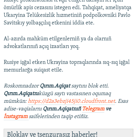
Rusiye prokuraturası tevqif etilgen ukrayin ler içün
ömürlik apis cezasını istegen edi. Tahqiqat, ameliyatqa
Ukaryina Telükesizlik hızmetiniñ podpolkovniki Pavlo
Savitskıy yolbaşçılıq etkenini iddia ete.
Al-azırda mahküm etilgenlerniñ ya da olarnıñ
advokatlarınıñ açıq izaatları yoq.
Rusiye işğal etken Ukrayina topraqlarında sıq-sıq işğal
memurlarğa suiqast etile.
Roskomnadzor
Qırım.Aqiqat
saytını blok etti.
Qırım.Aqiqatnı
küzgü saytı vastasınen oqumaq
mümkün:
https://d2a3ebzji45ji0.cloudfront.net
.
Esas
adise-vaqialarnı
Qırım.Aqiqatnıñ
Telegram
ve
İnstagram
saifelerinden taqip etiñiz.
Bloklav ve tsenzurasız haberler!