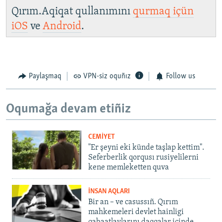
Qırım.Aqiqat qullanımını
qurmaq içün
iOS
ve
Android
.
Paylaşmaq
VPN-siz oquñız
Follow us
Oqumağa devam etiñiz
CEMİYET
"Er şeyni eki künde taşlap kettim".
Seferberlik qorqusı rusiyelilerni
kene memleketten quva
İNSAN AQLARI
Bir an – ve casussıñ. Qırım
mahkemeleri devlet hainligi