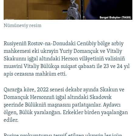
Русский
Українською
Nümüneviy resim
QOŞULIÑIZ!
Rusiyeniñ Rostov-na-Donudaki Cenübiy bölge arbiy
mahkemesi eki ukrayin Yuriy Domançuk ve Vitaliy
Skakunnı işğal altındaki Herson vilâyetiniñ valisiniñ
RFE/RS bütün saytları
muavini Vitaliy Bülükqa suiqast qabaatı ile 23 ve 24 yıl
apis cezasına mahküm etti.
Qararğa köre, 2022 senesi dekabr ayında Skakun ve
Domançuk Hersonnıñ işğal altındaki Skadovsk
şeerinde Bülükniñ maşnasını patlatqanlar. Aydavcı
ölgen, Bülük yaralanğan. Erkekler birden yaqalanğan
ediler.