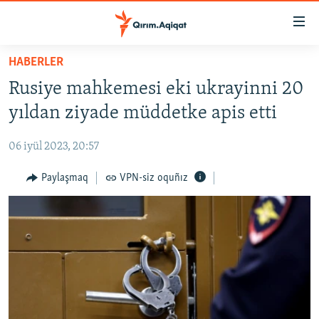
Link
açıqlığı
Esas
HABERLER
mündericege
HABERLER
Rusiye mahkemesi eki ukrayinni 20
qaytmaq
SİYASET
Baş
yıldan ziyade müddetke apis etti
İQTİSADİYAT
navigatsiyağa
qaytmaq
06 iyül 2023, 20:57
CEMİYET
Qıdıruvğa
MEDENİYET
Paylaşmaq
VPN-siz oquñız
qaytmaq
İNSAN AQLARI
VİDEO
SÜRET
BLOGLAR
FİKİR