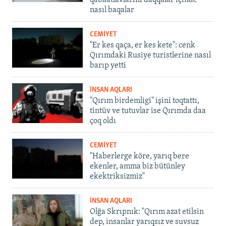
qabaatlavlarını daqqalar içinde
nasıl baqalar
CEMİYET
"Er kes qaça, er kes kete": cenk
Qırımdaki Rusiye turistlerine nasıl
barıp yetti
İNSAN AQLARI
"Qırım birdemligi" işini toqtattı,
tintüv ve tutuvlar ise Qırımda daa
çoq oldı
CEMİYET
"Haberlerge köre, yarıq bere
ekenler, amma biz bütünley
ekektriksizmiz"
İNSAN AQLARI
Olğa Skrıpnık: "Qırım azat etilsin
dep, insanlar yarıqsız ve suvsuz