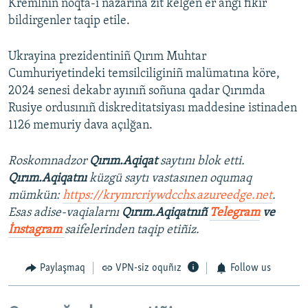
Kremlniñ noqta-i nazarına zıt kelgen er angi fikir
bildirgenler taqip etile.
Ukrayina prezidentiniñ Qırım Muhtar
Cumhuriyetindeki temsilciliginiñ malümatına köre,
2024 senesi dekabr ayınıñ soñuna qadar Qırımda
Rusiye ordusınıñ diskreditatsiyası maddesine istinaden
1126 memuriy dava açılğan.
Roskomnadzor
Qırım.Aqiqat
saytını blok etti.
Qırım.Aqiqatnı
küzgü saytı vastasınen oqumaq
mümkün:
https://krymrcriywdcchs.azureedge.net
.
Esas adise-vaqialarnı
Qırım.Aqiqatnıñ
Telegram
ve
İnstagram
saifelerinden taqip etiñiz.
Paylaşmaq
VPN-siz oquñız
Follow us