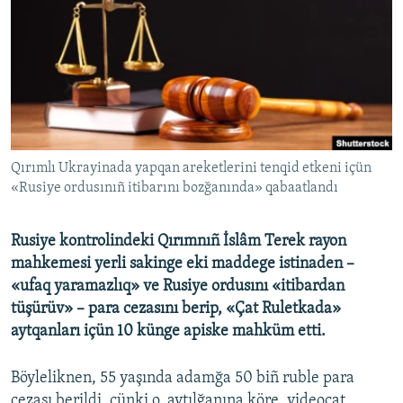
Русский
Українською
QOŞULIÑIZ!
Qırımlı Ukrayinada yapqan areketlerini tenqid etkeni içün
«Rusiye ordusınıñ itibarını bozğanında» qabaatlandı
RFE/RS bütün saytları
Rusiye kontrolindeki Qırımnıñ İslâm Terek rayon
mahkemesi yerli sakinge eki maddege istinaden –
«ufaq yaramazlıq» ve Rusiye ordusını «itibardan
tüşürüv» – para cezasını berip, «Çat Ruletkada»
aytqanları içün 10 künge apiske mahküm etti.
Böyleliknen, 55 yaşında adamğa 50 biñ ruble para
cezası berildi, çünki o, aytılğanına köre, videoçat