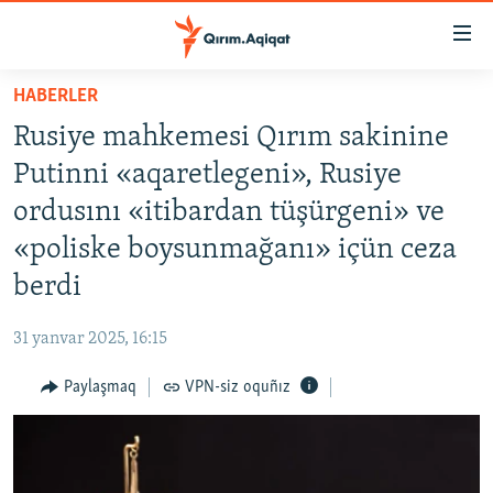
Link
açıqlığı
Esas
HABERLER
mündericege
HABERLER
Rusiye mahkemesi Qırım sakinine
qaytmaq
SİYASET
Baş
Putinni «aqaretlegeni», Rusiye
İQTİSADİYAT
navigatsiyağa
ordusını «itibardan tüşürgeni» ve
qaytmaq
CEMİYET
«poliske boysunmağanı» içün ceza
Qıdıruvğa
MEDENİYET
qaytmaq
berdi
İNSAN AQLARI
31 yanvar 2025, 16:15
VİDEO
Paylaşmaq
VPN-siz oquñız
SÜRET
BLOGLAR
FİKİR