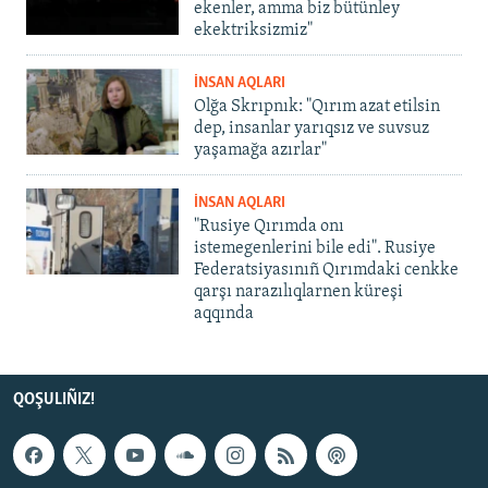
ekenler, amma biz bütünley
ekektriksizmiz"
İNSAN AQLARI
Olğa Skrıpnık: "Qırım azat etilsin
dep, insanlar yarıqsız ve suvsuz
yaşamağa azırlar"
İNSAN AQLARI
"Rusiye Qırımda onı
istemegenlerini bile edi". Rusiye
Federatsiyasınıñ Qırımdaki cenkke
qarşı narazılıqlarnen küreşi
aqqında
QOŞULIÑIZ!