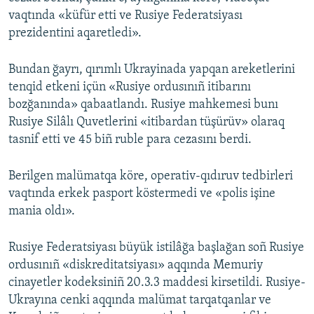
vaqtında «küfür etti ve Rusiye Federatsiyası
prezidentini aqaretledi».
Bundan ğayrı, qırımlı Ukrayinada yapqan areketlerini
tenqid etkeni içün «Rusiye ordusınıñ itibarını
bozğanında» qabaatlandı. Rusiye mahkemesi bunı
Rusiye Silâlı Quvetlerini «itibardan tüşürüv» olaraq
tasnif etti ve 45 biñ ruble para cezasını berdi.
Berilgen malümatqa köre, operativ-qıdıruv tedbirleri
vaqtında erkek pasport köstermedi ve «polis işine
mania oldı».
Rusiye Federatsiyası büyük istilâğa başlağan soñ Rusiye
ordusınıñ «diskreditatsiyası» aqqında Memuriy
cinayetler kodeksiniñ 20.3.3 maddesi kirsetildi. Rusiye-
Ukrayına cenki aqqında malümat tarqatqanlar ve