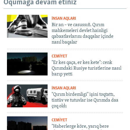
Oqumağa devam etiñiz
İNSAN AQLARI
Bir an – ve casussıñ. Qırım
mahkemeleri devlet hainligi
qabaatlavlarını daqqalar içinde
nasıl baqalar
CEMİYET
"Er kes qaça, er kes kete": cenk
Qırımdaki Rusiye turistlerine nasıl
barıp yetti
İNSAN AQLARI
"Qırım birdemligi" işini toqtattı,
tintüv ve tutuvlar ise Qırımda daa
çoq oldı
CEMİYET
"Haberlerge köre, yarıq bere