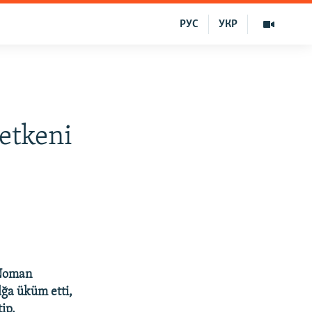
РУС
УКР
 etkeni
 Noman
lğa üküm etti,
ip.