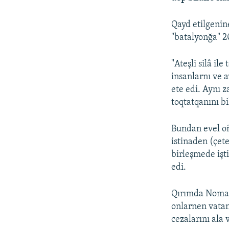
Qayd etilgenin
"batalyonğa" 2
"Ateşli silâ il
insanlarnı ve 
ete edi. Aynı 
toqtatqanını b
Bundan evel oñ
istinaden (çete
birleşmede işt
edi.
Qırımda Noman 
onlarnen vatan
cezalarını ala 