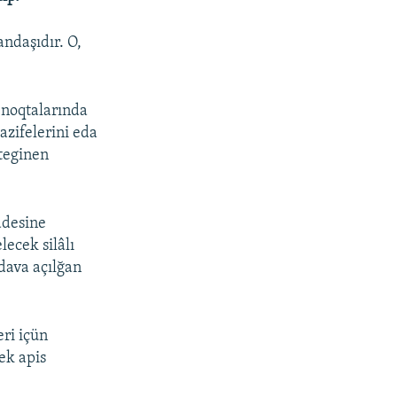
ndaşıdır. O,
ş noqtalarında
azifelerini eda
steginen
ddesine
lecek silâlı
dava açılğan
ri içün
ek apis