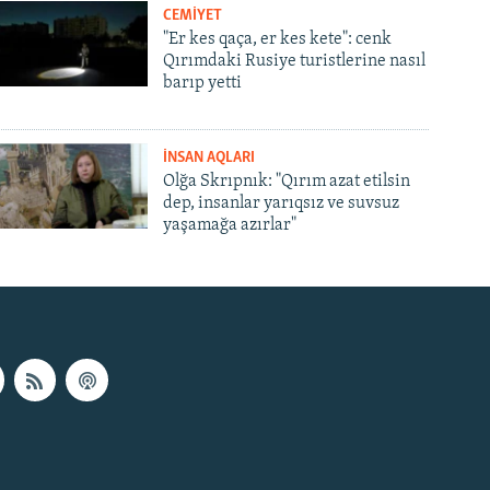
CEMİYET
"Er kes qaça, er kes kete": cenk
Qırımdaki Rusiye turistlerine nasıl
barıp yetti
İNSAN AQLARI
Olğa Skrıpnık: "Qırım azat etilsin
dep, insanlar yarıqsız ve suvsuz
yaşamağa azırlar"