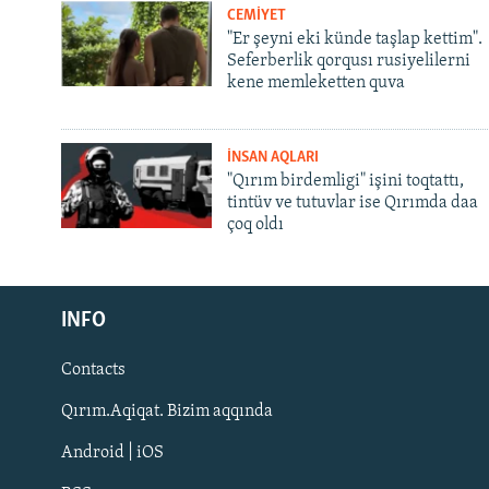
CEMİYET
"Er şeyni eki künde taşlap kettim".
Seferberlik qorqusı rusiyelilerni
kene memleketten quva
İNSAN AQLARI
"Qırım birdemligi" işini toqtattı,
tintüv ve tutuvlar ise Qırımda daa
çoq oldı
Русский
Українською
INFO
Contacts
QOŞULIÑIZ!
Qırım.Aqiqat. Bizim aqqında
Android | iOS