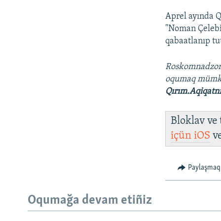
Aprel ayında Q
"Noman Çelebic
qabaatlanıp tut
Roskomnadzo
oqumaq müm
Qırım.Aqiqatn
Bloklav ve
içün
iOS
v
Paylaşmaq
Oqumağa devam etiñiz