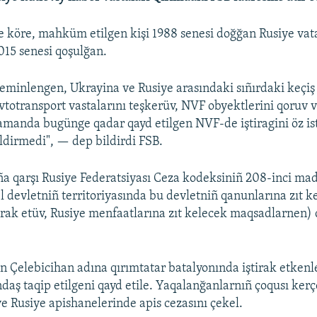
e köre, mahküm etilgen kişi 1988 senesi doğğan Rusiye vata
015 senesi qoşulğan.
e teminlengen, Ukrayina ve Rusiye arasındaki sıñırdaki keçi
avtotransport vastalarını teşkerüv, NVF obyektlerini qoruv v
zamanda bugünge qadar qayd etilgen NVF-de iştiragini öz i
ildirmedi", — dep bildirdi FSB.
a qarşı Rusiye Federatsiyası Ceza kodeksiniñ 208-inci ma
l devletniñ territoriyasında bu devletniñ qanunlarına zıt ke
irak etüv, Rusiye menfaatlarına zıt kelecek maqsadlarnen) 
Çelebicihan adına qırımtatar batalyonında iştirak etkenle
daş taqip etilgeni qayd etile. Yaqalanğanlarnıñ çoqusı kerç
ve Rusiye apishanelerinde apis cezasını çekel.