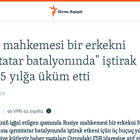
 mahkemesi bir erkekni
tatar batalyonında" iştirak
,5 yılğa üküm etti
:05
VPN-siz oquñız
iniñ işğal etilgen qısmında Rusiye mahkemesi bir erkekni
ına qırımtatar batalyonında iştirak etkeni içün üç buçuq yı
iye kütleviy haber vastaları Qırımdaki FSB idaresine atıf et