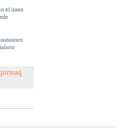
an 41 insan
inde
vastasınen
ialarnı
qurmaq