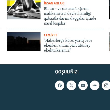
İNSAN AQLARI
Bir an – ve casussıñ. Qırım
mahkemeleri devlet hainligi
qabaatlavlarını daqqalar içinde
nasıl baqalar
CEMİYET
"Haberlerge köre, yarıq bere
ekenler, amma biz bütünley
ekektriksizmiz"
QOŞULIÑIZ!