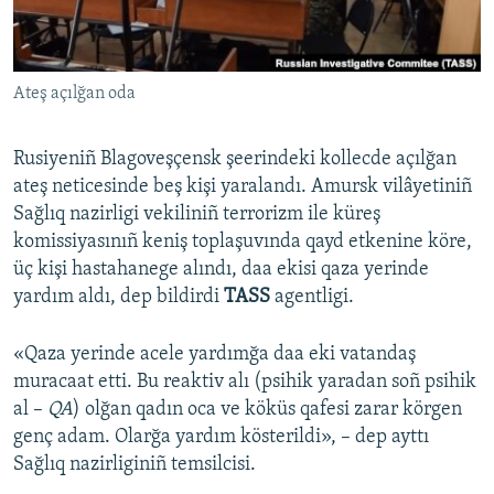
Русский
Українською
Ateş açılğan oda
QOŞULIÑIZ!
Rusiyeniñ Blagoveşçensk şeerindeki kollecde açılğan
ateş neticesinde beş kişi yaralandı. Amursk vilâyetiniñ
Sağlıq nazirligi vekiliniñ terrorizm ile küreş
RFE/RS bütün saytları
komissiyasınıñ keniş toplaşuvında qayd etkenine köre,
üç kişi hastahanege alındı, daa ekisi qaza yerinde
yardım aldı, dep bildirdi
TASS
agentligi.
«Qaza yerinde acele yardımğa daa eki vatandaş
muracaat etti. Bu reaktiv alı (psihik yaradan soñ psihik
al –
QA
) olğan qadın oca ve köküs qafesi zarar körgen
genç adam. Olarğa yardım kösterildi», – dep ayttı
Sağlıq nazirliginiñ temsilcisi.