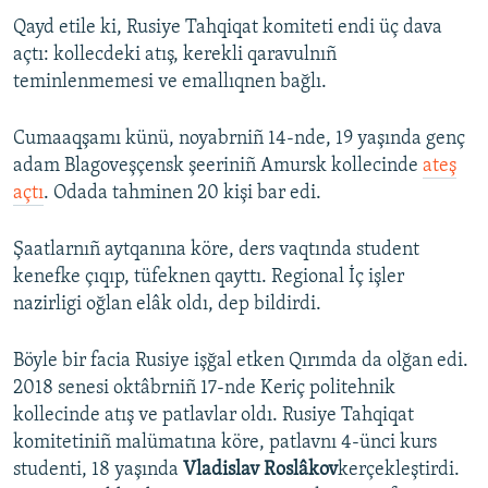
Qayd etile ki, Rusiye Tahqiqat komiteti endi üç dava
açtı: kollecdeki atış, kerekli qaravulnıñ
teminlenmemesi ve emallıqnen bağlı.
Cumaaqşamı künü, noyabrniñ 14-nde, 19 yaşında genç
adam Blagoveşçensk şeeriniñ Amursk kollecinde
ateş
açtı
. Odada tahminen 20 kişi bar edi.
Şaatlarnıñ aytqanına köre, ders vaqtında student
kenefke çıqıp, tüfeknen qayttı. Regional İç işler
nazirligi oğlan elâk oldı, dep bildirdi.
Böyle bir facia Rusiye işğal etken Qırımda da olğan edi.
2018 senesi oktâbrniñ 17-nde Keriç politehnik
kollecinde atış ve patlavlar oldı. Rusiye Tahqiqat
komitetiniñ malümatına köre, patlavnı 4-ünci kurs
studenti, 18 yaşında
Vladislav Roslâkov
kerçekleştirdi.