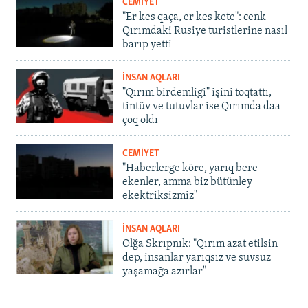
CEMİYET
"Er kes qaça, er kes kete": cenk
Qırımdaki Rusiye turistlerine nasıl
barıp yetti
İNSAN AQLARI
"Qırım birdemligi" işini toqtattı,
tintüv ve tutuvlar ise Qırımda daa
çoq oldı
CEMİYET
"Haberlerge köre, yarıq bere
ekenler, amma biz bütünley
ekektriksizmiz"
İNSAN AQLARI
Olğa Skrıpnık: "Qırım azat etilsin
dep, insanlar yarıqsız ve suvsuz
yaşamağa azırlar"