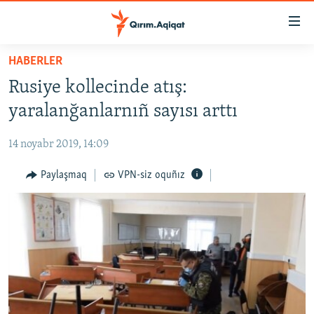
Link
açıqlığı
Esas
HABERLER
mündericege
HABERLER
Rusiye kollecinde atış:
qaytmaq
SİYASET
Baş
yaralanğanlarnıñ sayısı arttı
İQTİSADİYAT
navigatsiyağa
qaytmaq
14 noyabr 2019, 14:09
CEMİYET
Qıdıruvğa
MEDENİYET
Paylaşmaq
VPN-siz oquñız
qaytmaq
İNSAN AQLARI
VİDEO
SÜRET
BLOGLAR
FİKİR