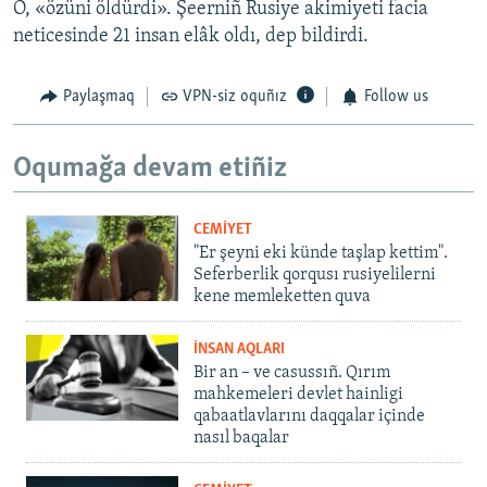
O, «özüni öldürdi». Şeerniñ Rusiye akimiyeti facia
neticesinde 21 insan elâk oldı, dep bildirdi.
Paylaşmaq
VPN-siz oquñız
Follow us
Oqumağa devam etiñiz
CEMİYET
"Er şeyni eki künde taşlap kettim".
Seferberlik qorqusı rusiyelilerni
kene memleketten quva
İNSAN AQLARI
Bir an – ve casussıñ. Qırım
mahkemeleri devlet hainligi
qabaatlavlarını daqqalar içinde
nasıl baqalar