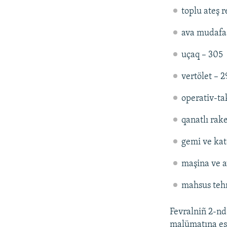
toplu ateş r
ava mudafaa
uçaq – 305
vertölet – 
operativ-ta
qanatlı rak
gemi ve kat
maşina ve a
mahsus tehn
Fevralniñ 2-n
malümatına esa