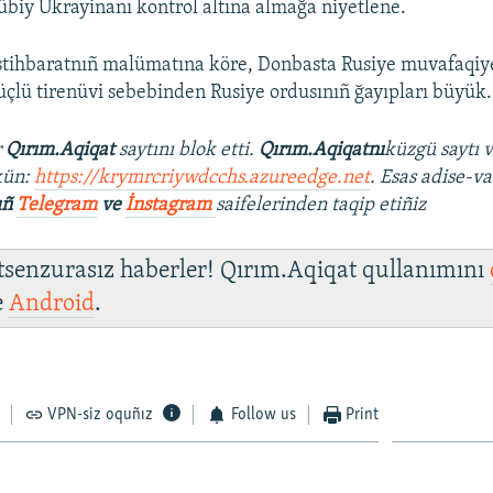
biy Ukrayinanı kontrol altına almağa niyetlene.
istihbaratnıñ malümatına köre, Donbasta Rusiye muvafaqiyetl
çlü tirenüvi sebebinden Rusiye ordusınıñ ğayıpları büyük.
r
Qırım.Aqiqat
saytını blok etti.
Qırım.Aqiqatnı
küzgü saytı 
kün:
https://krymrcriywdcchs.azureedge.net
. Esas adise-va
ıñ
Telegram
ve
İnstagram
saifelerinden taqip etiñiz
 tsenzurasız haberler! Qırım.Aqiqat qullanımını
e
Android
.
VPN-siz oquñız
Follow us
Print