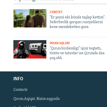
CEMİYET
"Er şeyni eki künde taşlap kettim".
Seferberlik qorqusı rusiyelilerni
kene memleketten quva
İNSAN AQLARI
"Qırım birdemligi" işini toqtattı,
tintüv ve tutuvlar ise Qırımda daa
çoq oldı
Русский
INFO
Українською
Contacts
QOŞULIÑIZ!
Qırım.Aqiqat. Bizim aqqında