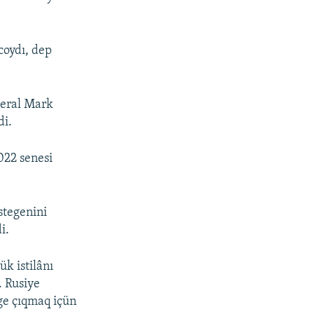
coydı, dep
neral Mark
di.
022 senesi
stegenini
i.
k istilânı
. Rusiye
ege çıqmaq içün