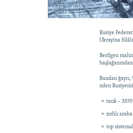
Rusiye Federat
Ukrayina Silâlı
Berilgen malüm
başlağanından 
Bundan ğayrı, 
nden Rusiyeniñ
tank – 3570
zırhlı araba
top sistema