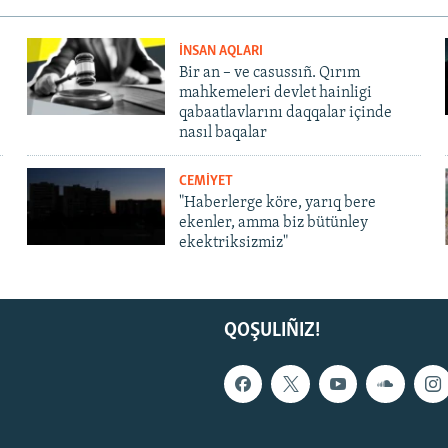
İNSAN AQLARI
Bir an – ve casussıñ. Qırım
mahkemeleri devlet hainligi
qabaatlavlarını daqqalar içinde
nasıl baqalar
CEMİYET
"Haberlerge köre, yarıq bere
ekenler, amma biz bütünley
ekektriksizmiz"
QOŞULIÑIZ!