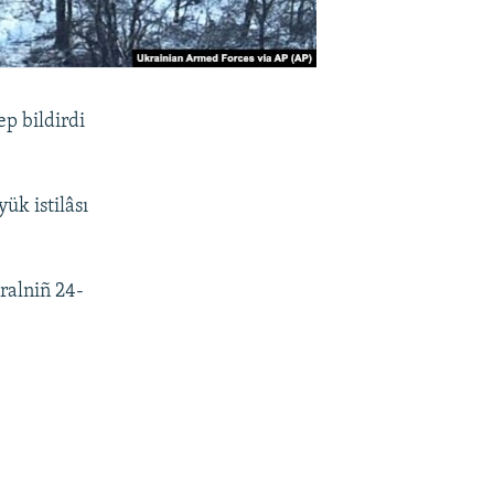
ep bildirdi
ük istilâsı
ralniñ 24-