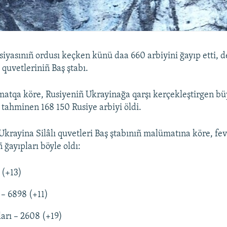
siyasınıñ ordusı keçken künü daa 660 arbiyini ğayıp etti, d
 quvetleriniñ Baş ştabı.
atqa köre, Rusiyeniñ Ukrayinağa qarşı kerçekleştirgen büy
tahminen 168 150 Rusiye arbiyi öldi.
Ukrayina Silâlı quvetleri Baş ştabınıñ malümatına köre, fev
 ğayıpları böyle oldı:
 (+13)
 – 6898 (+11)
ları – 2608 (+19)