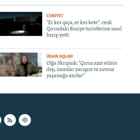
CEMİYET
"Er kes qaça, er kes kete": cenk
Qırımdaki Rusiye turistlerine nasıl
barıp yetti
İNSAN AQLARI
Olğa Skrıpnık: "Qırım azat etilsin
dep, insanlar yarıqsız ve suvsuz
yaşamağa azırlar"