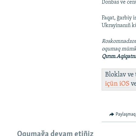
Donbas ve cenü
Faqat, ğarbiy 
Ukrayinanıñ kü
Roskomnadzo
oqumaq müm
Qırım.Aqiqatn
Bloklav ve
içün
iOS
v
Paylaşmaq
Oqumağa devam etiñiz