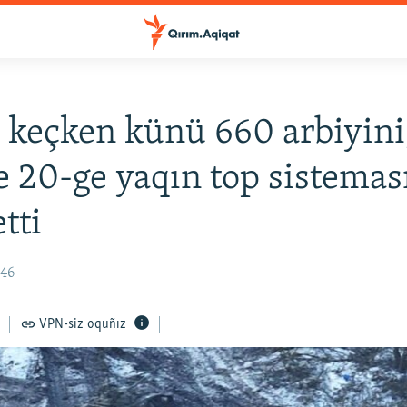
 keçken künü 660 arbiyini,
e 20-ge yaqın top sistemas
tti
:46
VPN-siz oquñız