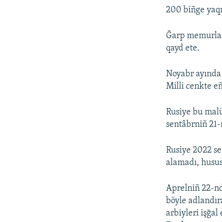
200 biñge yaqı
Ğarp memurları
qayd ete.
Noyabr ayında 
Milli cenkte eñ
Rusiye bu malü
sentâbrniñ 21-
Rusiye 2022 se
alamadı, husus
Aprelniñ 22-nd
böyle adlandır
arbiyleri işğa