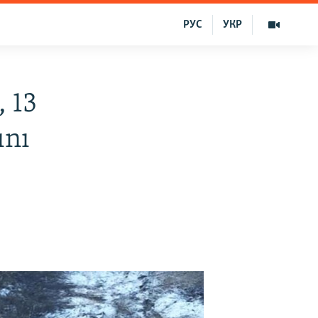
РУС
УКР
 13
ını