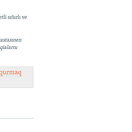
i sıñırlı ve
vastasınen
qialarnı
qurmaq