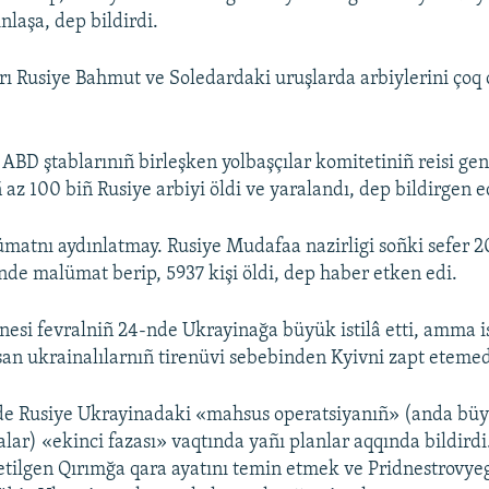
nlaşa, dep bildirdi.
 Rusiye Bahmut ve Soledardaki uruşlarda arbiylerini çoq 
ABD ştablarınıñ birleşken yolbaşçılar komitetiniñ reisi ge
 az 100 biñ Rusiye arbiyi öldi ve yaralandı, dep bildirgen e
matnı aydınlatmay. Rusiye Mudafaa nazirligi soñki sefer 2
nde malümat berip, 5937 kişi öldi, dep haber etken edi.
nesi fevralniñ 24-nde Ukrayinağa büyük istilâ etti, amma i
an ukrainalılarnıñ tirenüvi sebebinden Kyivni zapt etemed
e Rusiye Ukrayinadaki «mahsus operatsiyanıñ» (anda büyü
alar) «ekinci fazası» vaqtında yañı planlar aqqında bildirdi
l etilgen Qırımğa qara ayatını temin etmek ve Pridnestrovy