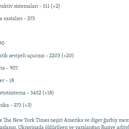
eaktiv sistemaları – 511 (+2)
 vastaları – 273
290
ktik seviyeli uçucısız – 2203 (+20)
eta – 907
er – 18
vtotsisterna – 5452 (+18)
ika – 273 (+3)
de The New York Times neşiri Amerika ve diger ğarbiy mem
slanıp, Ukrayinada öldürilgen ve yaralanğan Rusiye arbiyle