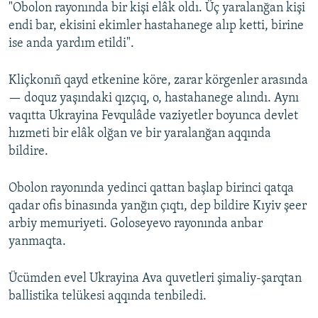
"Obolon rayonında bir kişi elâk oldı. Üç yaralanğan kişi
endi bar, ekisini ekimler hastahanege alıp ketti, birine
ise anda yardım etildi".
Kliçkonıñ qayd etkenine köre, zarar körgenler arasında
— doquz yaşındaki qızçıq, o, hastahanege alındı. Aynı
vaqıtta Ukrayina Fevqulâde vaziyetler boyunca devlet
hızmeti bir elâk olğan ve bir yaralanğan aqqında
bildire.
Obolon rayonında yedinci qattan başlap birinci qatqa
qadar ofis binasında yanğın çıqtı, dep bildire Kıyiv şeer
arbiy memuriyeti. Goloseyevo rayonında anbar
yanmaqta.
Ücümden evel Ukrayina Ava quvetleri şimaliy-şarqtan
ballistika telükesi aqqında tenbiledi.