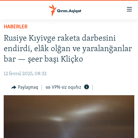
Link
açıqlığı
Esas
HABERLER
mündericege
HABERLER
Rusiye Kıyivge raketa darbesini
qaytmaq
SİYASET
Baş
endirdi, elâk olğan ve yaralanğanlar
İQTİSADİYAT
navigatsiyağa
bar — şeer başı Kliçko
qaytmaq
CEMİYET
Qıdıruvğa
12 fevral 2025, 08:32
MEDENİYET
qaytmaq
Paylaşmaq
VPN-siz oquñız
İNSAN AQLARI
VİDEO
SÜRET
BLOGLAR
FİKİR