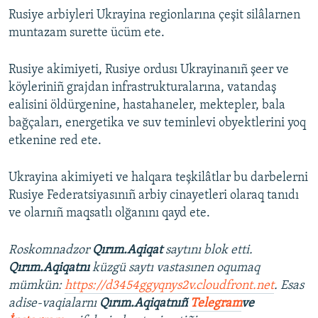
Rusiye arbiyleri Ukrayina regionlarına çeşit silâlarnen
muntazam surette ücüm ete.
Rusiye akimiyeti, Rusiye ordusı Ukrayinanıñ şeer ve
köyleriniñ grajdan infrastrukturalarına, vatandaş
ealisini öldürgenine, hastahaneler, mektepler, bala
bağçaları, energetika ve suv teminlevi obyektlerini yoq
etkenine red ete.
Ukrayina akimiyeti ve halqara teşkilâtlar bu darbelerni
Rusiye Federatsiyasınıñ arbiy cinayetleri olaraq tanıdı
ve olarnıñ maqsatlı olğanını qayd ete.
Roskomnadzor
Qırım.Aqiqat
saytını blok etti.
Qırım.Aqiqatnı
küzgü saytı vastasınen oqumaq
mümkün:
https://d3454ggyqnys2v.cloudfront.net
. Esas
adise-vaqialarnı
Qırım.Aqiqatnıñ
Telegram
ve