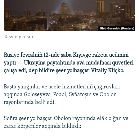
Русский
Українською
Tasviriy resim
QOŞULIÑIZ!
Rusiye fevralniñ 12-nde saba Kıyivge raketa ücümini
yaptı — Ukrayina paytahtında ava mudafaası quvetleri
RFE/RS bütün saytları
çalışa edi, dep bildire şeer yolbaşçısı Vitaliy Kliçko.
Başta yanğınlar ve acele hızmetlerniñ çağıruvları
aqqında Goloseyevo, Podol, Svâatoşın ve Obolon
rayonlarında belli edi.
Soñra şeer yolbaşçısı Obolon rayonında elâk olğan ve
zarar körgenler aqqında bildirdi: