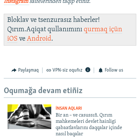
İnstagram
saifelerinden taqip etiñiz.
Bloklav ve tsenzurasız haberler!
Qırım.Aqiqat qullanımını
qurmaq içün
iOS
ve
Android
.
Paylaşmaq
VPN-siz oquñız
Follow us
Oqumağa devam etiñiz
İNSAN AQLARI
Bir an – ve casussıñ. Qırım
mahkemeleri devlet hainligi
qabaatlavlarını daqqalar içinde
nasıl baqalar