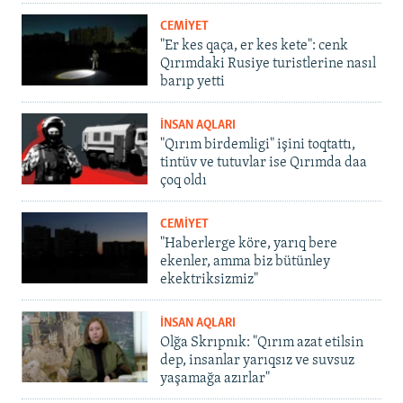
CEMİYET
"Er kes qaça, er kes kete": cenk
Qırımdaki Rusiye turistlerine nasıl
barıp yetti
İNSAN AQLARI
"Qırım birdemligi" işini toqtattı,
tintüv ve tutuvlar ise Qırımda daa
çoq oldı
CEMİYET
"Haberlerge köre, yarıq bere
ekenler, amma biz bütünley
ekektriksizmiz"
İNSAN AQLARI
Olğa Skrıpnık: "Qırım azat etilsin
dep, insanlar yarıqsız ve suvsuz
yaşamağa azırlar"