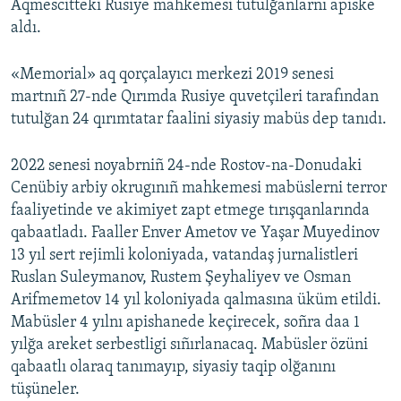
Aqmescitteki Rusiye mahkemesi tutulğanlarnı apiske
aldı.
«Memorial» aq qorçalayıcı merkezi 2019 senesi
martnıñ 27-nde Qırımda Rusiye quvetçileri tarafından
tutulğan 24 qırımtatar faalini siyasiy mabüs dep tanıdı.
2022 senesi noyabrniñ 24-nde Rostov-na-Donudaki
Cenübiy arbiy okrugınıñ mahkemesi mabüslerni terror
faaliyetinde ve akimiyet zapt etmege tırışqanlarında
qabaatladı. Faaller Enver Ametov ve Yaşar Muyedinov
13 yıl sert rejimli koloniyada, vatandaş jurnalistleri
Ruslan Suleymanov, Rustem Şeyhaliyev ve Osman
Arifmemetov 14 yıl koloniyada qalmasına üküm etildi.
Mabüsler 4 yılnı apishanede keçirecek, soñra daa 1
yılğa areket serbestligi sıñırlanacaq. Mabüsler özüni
qabaatlı olaraq tanımayıp, siyasiy taqip olğanını
tüşüneler.