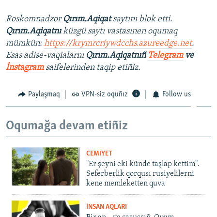
Roskomnadzor
Qırım.Aqiqat
saytını blok etti.
Qırım.Aqiqatnı
küzgü saytı vastasınen oqumaq
mümkün:
https://krymrcriywdcchs.azureedge.net
.
Esas adise-vaqialarnı
Qırım.Aqiqatnıñ
Telegram
ve
İnstagram
saifelerinden taqip etiñiz.
Paylaşmaq
VPN-siz oquñız
Follow us
Oqumağa devam etiñiz
CEMİYET
"Er şeyni eki künde taşlap kettim".
Seferberlik qorqusı rusiyelilerni
kene memleketten quva
İNSAN AQLARI