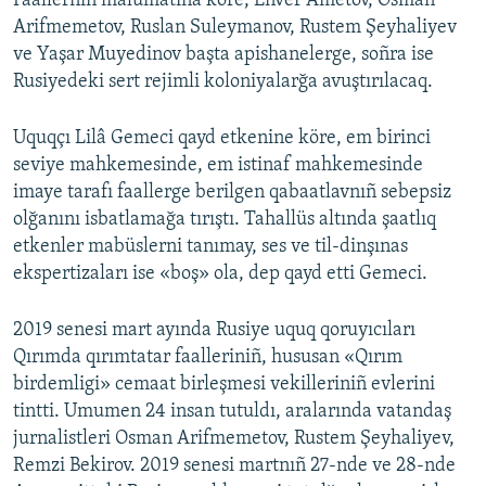
Faallerniñ malümatına köre, Enver Ametov, Osman
Arifmemetov, Ruslan Suleymanov, Rustem Şeyhaliyev
Русский
ve Yaşar Muyedinov başta apishanelerge, soñra ise
Українською
Rusiyedeki sert rejimli koloniyalarğa avuştırılacaq.
QOŞULIÑIZ!
Uquqçı Lilâ Gemeci qayd etkenine köre, em birinci
seviye mahkemesinde, em istinaf mahkemesinde
imaye tarafı faallerge berilgen qabaatlavnıñ sebepsiz
olğanını isbatlamağa tırıştı. Tahallüs altında şaatlıq
RFE/RS bütün saytları
etkenler mabüslerni tanımay, ses ve til-dinşınas
ekspertizaları ise «boş» ola, dep qayd etti Gemeci.
2019 senesi mart ayında Rusiye uquq qoruyıcıları
Qırımda qırımtatar faalleriniñ, hususan «Qırım
birdemligi» cemaat birleşmesi vekilleriniñ evlerini
tintti. Umumen 24 insan tutuldı, aralarında vatandaş
jurnalistleri Osman Arifmemetov, Rustem Şeyhaliyev,
Remzi Bekirov. 2019 senesi martnıñ 27-nde ve 28-nde