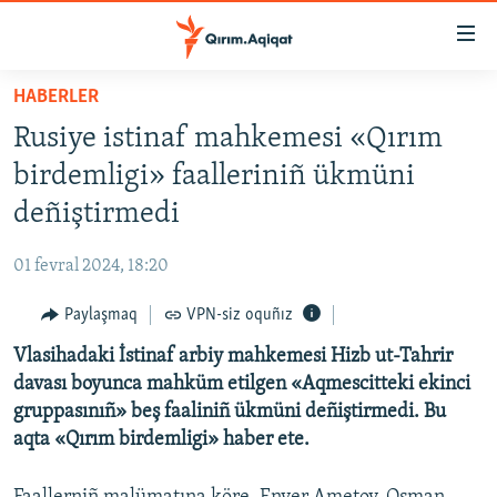
Link
açıqlığı
Esas
HABERLER
mündericege
HABERLER
Rusiye istinaf mahkemesi «Qırım
qaytmaq
SİYASET
Baş
birdemligi» faalleriniñ ükmüni
İQTİSADİYAT
navigatsiyağa
deñiştirmedi
qaytmaq
CEMİYET
Qıdıruvğa
01 fevral 2024, 18:20
MEDENİYET
qaytmaq
Paylaşmaq
VPN-siz oquñız
İNSAN AQLARI
Vlasihadaki İstinaf arbiy mahkemesi Hizb ut-Tahrir
VİDEO
davası boyunca mahküm etilgen «Aqmescitteki ekinci
SÜRET
gruppasınıñ» beş faaliniñ ükmüni deñiştirmedi. Bu
BLOGLAR
aqta «Qırım birdemligi» haber ete.
FİKİR