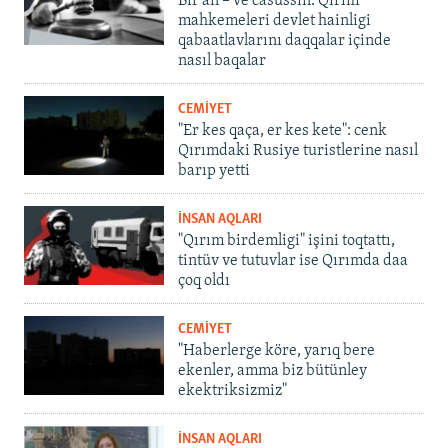
Bir an – ve casussıñ. Qırım
mahkemeleri devlet hainligi
qabaatlavlarını daqqalar içinde
nasıl baqalar
CEMİYET
"Er kes qaça, er kes kete": cenk
Qırımdaki Rusiye turistlerine nasıl
barıp yetti
İNSAN AQLARI
"Qırım birdemligi" işini toqtattı,
tintüv ve tutuvlar ise Qırımda daa
çoq oldı
CEMİYET
"Haberlerge köre, yarıq bere
ekenler, amma biz bütünley
ekektriksizmiz"
İNSAN AQLARI