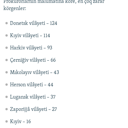
Prokurorlarnıñ malümatına köre, eñ çoq zarar
körgenler:
Donetsk vilâyeti – 124
Kıyiv vilâyeti – 114
Harkiv vilâyeti – 93
Çerniğiv vilâyeti – 66
Mıkolayıv vilâyeti – 43
Herson vilâyeti – 44
Lugansk vilâyeti – 37
Zaporijjâ vilâyeti – 27
Kıyiv – 16