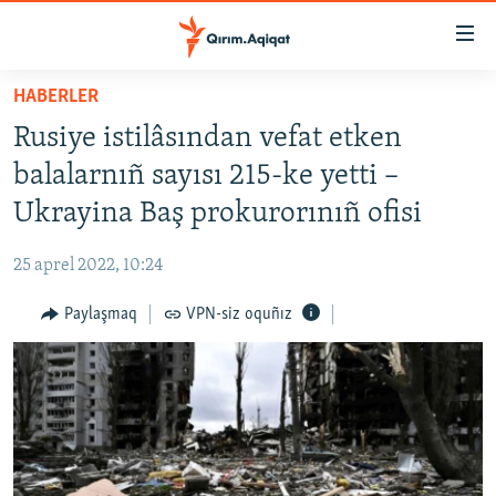
Link
açıqlığı
Esas
HABERLER
mündericege
HABERLER
Rusiye istilâsından vefat etken
qaytmaq
SİYASET
Baş
balalarnıñ sayısı 215-ke yetti –
İQTİSADİYAT
navigatsiyağa
Ukrayina Baş prokurorınıñ ofisi
qaytmaq
CEMİYET
Qıdıruvğa
25 aprel 2022, 10:24
MEDENİYET
qaytmaq
Paylaşmaq
VPN-siz oquñız
İNSAN AQLARI
VİDEO
SÜRET
BLOGLAR
FİKİR