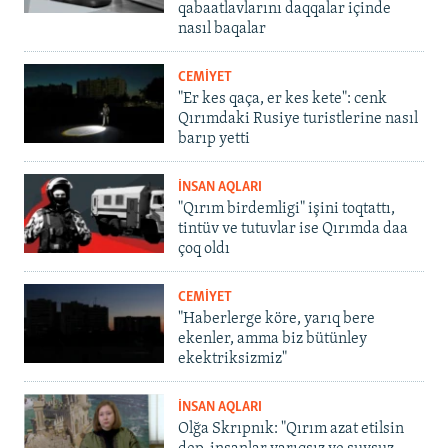
qabaatlavlarını daqqalar içinde
nasıl baqalar
CEMİYET
"Er kes qaça, er kes kete": cenk
Qırımdaki Rusiye turistlerine nasıl
barıp yetti
İNSAN AQLARI
"Qırım birdemligi" işini toqtattı,
tintüv ve tutuvlar ise Qırımda daa
çoq oldı
CEMİYET
"Haberlerge köre, yarıq bere
ekenler, amma biz bütünley
ekektriksizmiz"
İNSAN AQLARI
Olğa Skrıpnık: "Qırım azat etilsin