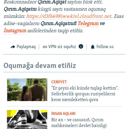
Roskomnadzor
Qırım.Aqiqat
saytını blok etti.
Qırım.Aqiqatnı
küzgü saytı vastasınen oqumaq
mümkün:
https://d3f6698iwwkivl.cloudfront.net
.
Esas
adise-vaqialarnı
Qırım.Aqiqatnıñ
Telegram
ve
İnstagram
saifelerinden taqip etiñiz.
Paylaşmaq
VPN-siz oquñız
Follow us
Oqumağa devam etiñiz
CEMİYET
"Er şeyni eki künde taşlap kettim".
Seferberlik qorqusı rusiyelilerni
kene memleketten quva
İNSAN AQLARI
Bir an – ve casussıñ. Qırım
mahkemeleri devlet hainligi