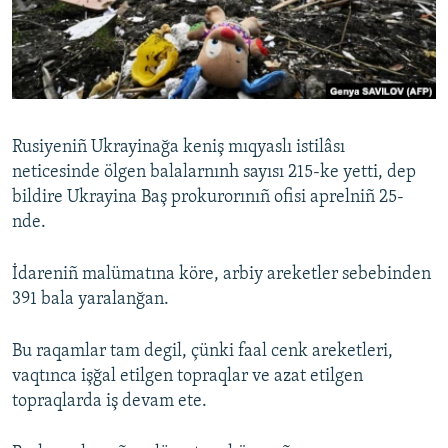
Русский
Українською
QOŞULIÑIZ!
Rusiyeniñ Ukrayinağa keniş mıqyaslı istilâsı
neticesinde ölgen balalarnınh sayısı 215-ke yetti, dep
bildire Ukrayina Baş prokurorınıñ ofisi aprelniñ 25-
RFE/RS bütün saytları
nde.
İdareniñ malümatına köre, arbiy areketler sebebinden
391 bala yaralanğan.
Bu raqamlar tam degil, çünki faal cenk areketleri,
vaqtınca işğal etilgen topraqlar ve azat etilgen
topraqlarda iş devam ete.