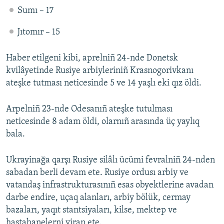
Sumı – 17
Jıtomır – 15
Haber etilgeni kibi, aprelniñ 24-nde Donetsk
kvilâyetinde Rusiye arbiyleriniñ Krasnogorivkanı
ateşke tutması neticesinde 5 ve 14 yaşlı eki qız öldi.
Arpelniñ 23-nde Odesanıñ ateşke tutulması
neticesinde 8 adam öldi, olarnıñ arasında üç yaylıq
bala.
Ukrayinağa qarşı Rusiye silâlı ücümi fevralniñ 24-nden
sabadan berli devam ete. Rusiye ordusı arbiy ve
vatandaş infrastrukturasınıñ esas obyektlerine avadan
darbe endire, uçaq alanları, arbiy bölük, cermay
bazaları, yaqıt stantsiyaları, kilse, mektep ve
hastahanelerni viran ete.