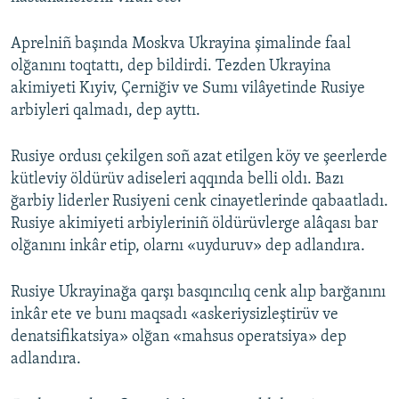
Aprelniñ başında Moskva Ukrayina şimalinde faal
olğanını toqtattı, dep bildirdi. Tezden Ukrayina
akimiyeti Kıyiv, Çerniğiv ve Sumı vilâyetinde Rusiye
arbiyleri qalmadı, dep ayttı.
Rusiye ordusı çekilgen soñ azat etilgen köy ve şeerlerde
kütleviy öldürüv adiseleri aqqında belli oldı. Bazı
ğarbiy liderler Rusiyeni cenk cinayetlerinde qabaatladı.
Rusiye akimiyeti arbiyleriniñ öldürüvlerge alâqası bar
olğanını inkâr etip, olarnı «uyduruv» dep adlandıra.
Rusiye Ukrayinağa qarşı basqıncılıq cenk alıp barğanını
inkâr ete ve bunı maqsadı «askeriysizleştirüv ve
denatsifikatsiya» olğan «mahsus operatsiya» dep
adlandıra.